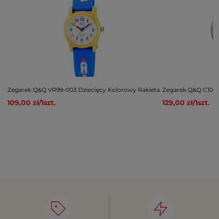
Zegarek Q&Q VR99-003 Dziecięcy Kolorowy Rakieta
Zegarek Q&Q C10A-
109,00 zł
/
1
szt.
129,00 zł
/
1
szt.