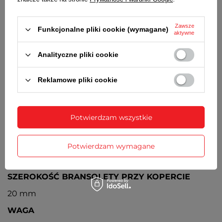
Wskaźnik dnia miesiąca umieszczony na godz. 3
Zawsze
Funkcjonalne pliki cookie (wymagane)
BATERIA
aktywne
Orientacyjny czas działania zegarka bez
Analityczne pliki cookie
konieczności wymiany baterii - 3 lata
MECHANIZM
Reklamowe pliki cookie
Kwarcowy, japoński
ŚREDNICA KOPERTY
Potwierdzam wszystkie
40 mm
GRUBOŚĆ KOPERTY
Potwierdzam wymagane
9,5 mm
SZEROKOŚĆ BRANSOLETY PRZY KOPERCIE
20 mm
WAGA