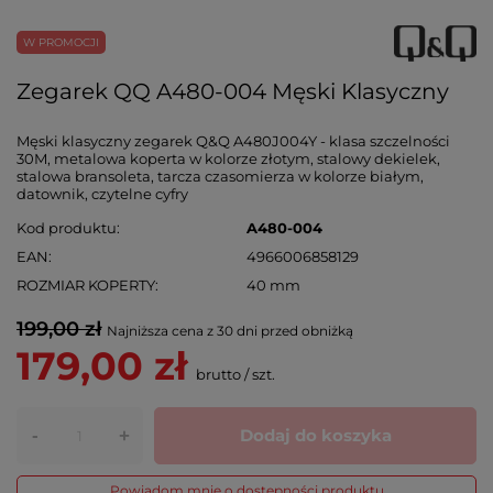
W PROMOCJI
Zegarek QQ A480-004 Męski Klasyczny
Męski klasyczny zegarek Q&Q A480J004Y - klasa szczelności
30M, metalowa koperta w kolorze złotym, stalowy dekielek,
stalowa bransoleta, tarcza czasomierza w kolorze białym,
datownik, czytelne cyfry
Kod produktu
A480-004
EAN
4966006858129
ROZMIAR KOPERTY
40 mm
199,00 zł
Najniższa cena z 30 dni przed obniżką
179,00 zł
brutto
/
szt.
-
Dodaj do koszyka
+
Powiadom mnie o dostępności produktu