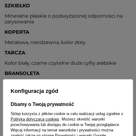
SZKIEŁKO
Mineralne płaskie o podwyższonej odporności na
zarysowania
KOPERTA
Metalowa, nierdzewna, kolor złoty
TARCZA
Kolor biały, czarne czytelne duże cyfry arabskie
BRANSOLETA
Wykonana ze stali nierdzewnej, kolor złoty
Konfiguracja zgód
ZAPIĘCIE
Pełne, zamknięte, z możliwością regulacji
Dbamy o Twoją prywatność
Sklep korzysta z plików cookie w celu realizacji usług zgodnie z
DEKIELEK
Polityką dotyczącą cookies
. Możesz określić warunki
Stalowy
przechowywania lub dostępu do cookie w Twojej przeglądarce.
Więcej informacji na temat warunków i prywatności można
DATOWNIK
znaleźć także na stronie
Prywatność i warunki Google
.