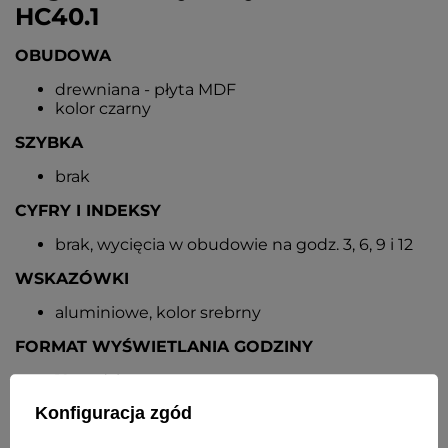
HC40.1
OBUDOWA
drewniana - płyta MDF
kolor czarny
SZYBKA
brak
CYFRY I INDEKSY
brak, wycięcia w obudowie na godz. 3, 6, 9 i 12
WSKAZÓWKI
aluminiowe, kolor srebrny
FORMAT WYŚWIETLANIA GODZINY
12-godzinny
Konfiguracja zgód
MECHANIZM