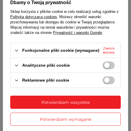
kwarcowy cichy
Dbamy o Twoją prywatność
ZASILANIE
Sklep korzysta z plików cookie w celu realizacji usług zgodnie z
Polityką dotyczącą cookies
. Możesz określić warunki
1 bateria typu AA (LR6)
przechowywania lub dostępu do cookie w Twojej przeglądarce.
Więcej informacji na temat warunków i prywatności można
WYMIARY
znaleźć także na stronie
Prywatność i warunki Google
.
średnica -
60 cm
Zawsze
Funkcjonalne pliki cookie (wymagane)
aktywne
SZCZEGÓŁOWE DANE
Analityczne pliki cookie
GWARANCJA
Reklamowe pliki cookie
OPINIE
(0)
Potwierdzam wszystkie
Potrzebujesz pomocy? Masz pytania?
Zadaj pytanie a my odpowiemy
Zadaj pytanie
niezwłocznie, najciekawsze pytania i
Potwierdzam wymagane
odpowiedzi publikując dla innych.