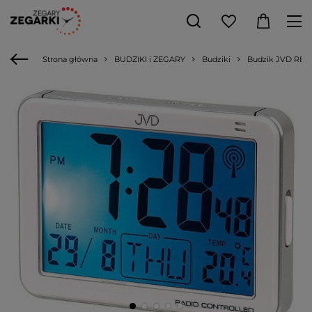
Strona główna
BUDZIKI i ZEGARY
Budziki
Budzik JVD RB8