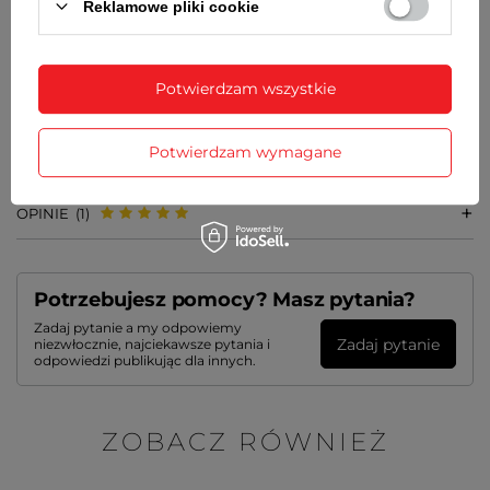
Reklamowe pliki cookie
MATERIAŁ
tworzywo sztuczne
Potwierdzam wszystkie
SZCZEGÓŁOWE DANE
Potwierdzam wymagane
GWARANCJA
OPINIE
(1)
Potrzebujesz pomocy? Masz pytania?
Zadaj pytanie a my odpowiemy
Zadaj pytanie
niezwłocznie, najciekawsze pytania i
odpowiedzi publikując dla innych.
ZOBACZ RÓWNIEŻ