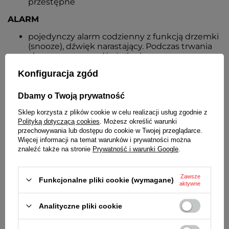
przestępne
ALARM
pojedynczy alarm codzienny z funkcją drzemki
(snooze), dźwięk narastający. Podczas trwania
alarmu mruga podświetlenie
wskaźnik załączonego alarmu
Konfiguracja zgód
wskaźnik załączonej funkcji snooze
czas trwania alarmu - ok. 2 minut
czas przerwy pomiędzy alarmami (snooze) - ok.
Dbamy o Twoją prywatność
5 minut
Sklep korzysta z plików cookie w celu realizacji usług zgodnie z
WYŚWIETLACZ
Polityką dotyczącą cookies
. Możesz określić warunki
przechowywania lub dostępu do cookie w Twojej przeglądarce.
podświetlany
Więcej informacji na temat warunków i prywatności można
podświetlenie po naciśnięciu przycisku
znaleźć także na stronie
Prywatność i warunki Google
.
ZASILANIE
Zawsze
Funkcjonalne pliki cookie (wymagane)
2 baterie LR6 (AA) - w zestawie
aktywne
WYMIARY
Analityczne pliki cookie
118 x 85 x 42 mm [szer x wys x gł]