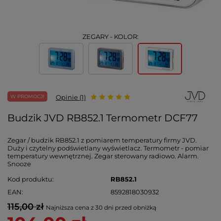
ZEGARY - KOLOR:
W PROMOCJI
Opinie (1)
Budzik JVD RB852.1 Termometr DCF77
Zegar / budzik RB852.1 z pomiarem temperatury firmy JVD.
Duży i czytelny podświetlany wyświetlacz. Termometr - pomiar
temperatury wewnętrznej. Zegar sterowany radiowo. Alarm.
Snooze
Kod produktu
RB852.1
EAN
8592818030932
115,00 zł
Najniższa cena z 30 dni przed obniżką