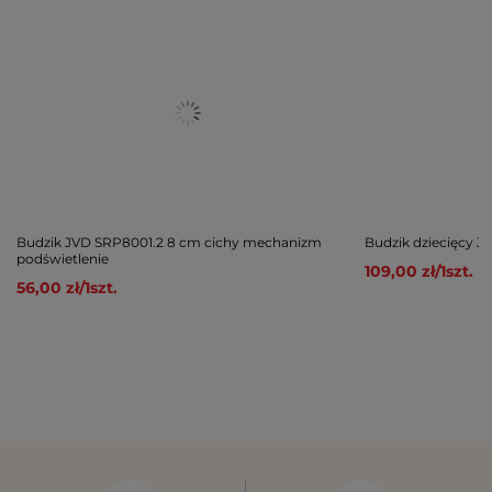
Budzik JVD SRP8001.2 8 cm cichy mechanizm
Budzik dziecięcy 
podświetlenie
109,00 zł
/
1
szt.
56,00 zł
/
1
szt.