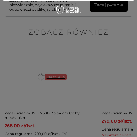
Zadaj pytanie a my odpowiemy
Zadaj pytanie
niezwłocznie, najciekawsze pytania i
odpowiedzi publikując dla innych.
ZOBACZ RÓWNIEŻ
PROMOCJA
Zegar ścienny JVD NS8017.3 34 cm Cichy
Zegar ścienny JVD
mechanizm
279,00 zł
/
1
szt.
268,00 zł
/
1
szt.
Cena regularna:
299
Cena regularna:
299,00 zł
/
1
szt.
-10%
Najniższa cena z 30