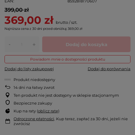
EAN
8592818170607
399,00 zł
369,00 zł
brutto
/
szt.
Najniższa cena z 30 dni przed obniżką:
369,00 zł
-
Dodaj do koszyka
+
Powiadom mnie o dostępności produktu
Dodaj do listy zakupowej
Dodaj do porównania
Produkt niedostępny
14
dni na łatwy zwrot
Ten produkt nie jest dostępny w sklepie stacjonarnym
Bezpieczne zakupy
Kup na raty (
oblicz ratę
)
Odroczone płatności
. Kup teraz, zapłać za 30 dni, jeżeli nie
zwrócisz