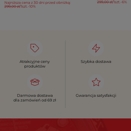
299,00 zł
/
1
szt.
-6%
Najniższa cena z 30 dni przed obniżką:
299,00 zł
/
1
szt.
-10%
Atrakcyjne ceny
Szybka dostawa
produktów
Darmowa dostawa
Gwarancja satysfakcji
dla zamówień od 69 zł