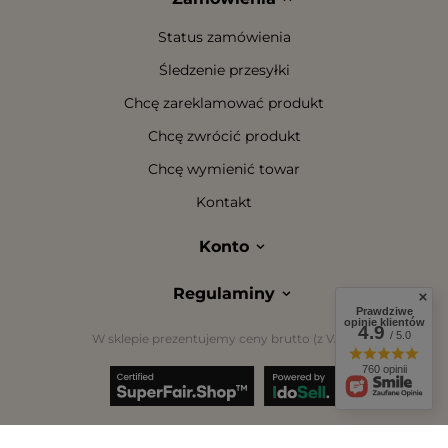
Status zamówienia
Śledzenie przesyłki
Chcę zareklamować produkt
Chcę zwrócić produkt
Chcę wymienić towar
Kontakt
Konto
Regulaminy
Prawdziwe
opinie klientów
4.9
/ 5.0
W sklepie prezentujemy ceny brutto (z VAT).
760 opinii