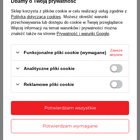
Dbamy o Twoją prywatność
MECHANIZM
Sklep korzysta z plików cookie w celu realizacji usług zgodnie z
Polityką dotyczącą cookies
. Możesz określić warunki
kwarcowy, skokowy
przechowywania lub dostępu do cookie w Twojej przeglądarce.
Więcej informacji na temat warunków i prywatności można
ZASILANIE
znaleźć także na stronie
Prywatność i warunki Google
.
1 bateria typu AA (R6)
WYMIARY
Zawsze
Funkcjonalne pliki cookie (wymagane)
aktywne
średnica - 40 cm
Analityczne pliki cookie
SZCZEGÓŁOWE DANE
Reklamowe pliki cookie
GWARANCJA
Potwierdzam wszystkie
OPINIE
(0)
Potwierdzam wymagane
Potrzebujesz pomocy? Masz pytania?