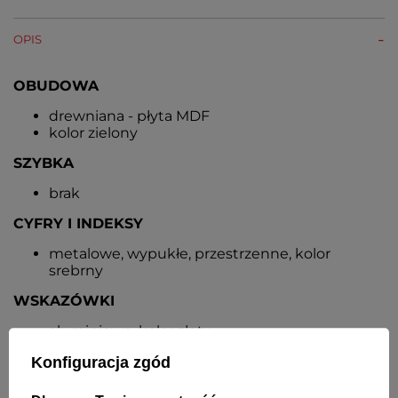
OPIS
OBUDOWA
drewniana - płyta MDF
kolor zielony
SZYBKA
brak
CYFRY I INDEKSY
metalowe, wypukłe, przestrzenne, kolor
srebrny
WSKAZÓWKI
aluminiowe, kolor złoty
FORMAT WYŚWIETLANIA GODZINY
Konfiguracja zgód
12-godzinny