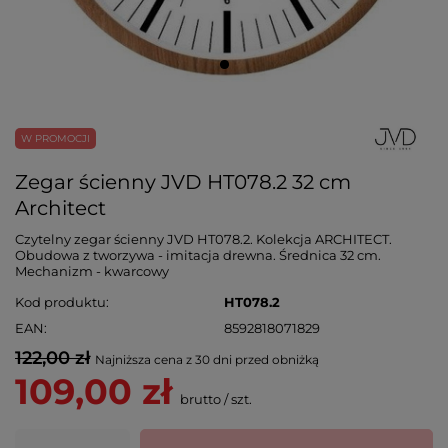
W PROMOCJI
Zegar ścienny JVD HT078.2 32 cm
Architect
Czytelny zegar ścienny JVD HT078.2. Kolekcja ARCHITECT.
Obudowa z tworzywa - imitacja drewna. Średnica 32 cm.
Mechanizm - kwarcowy
Kod produktu
HT078.2
EAN
8592818071829
122,00 zł
Najniższa cena z 30 dni przed obniżką
109,00 zł
brutto
/
szt.