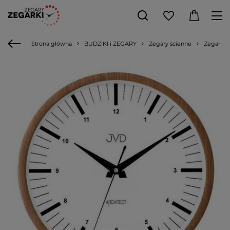
Strona główna
BUDZIKI i ZEGARY
Zegary ścienne
Zegar śc