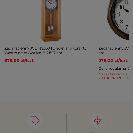
Zegar ścienny JVD N9360.1 drewniany kuranty
Zegar ścienny JVD
Westminster Ave Maria 21*67 cm
cm
679,00 zł
/
1
szt.
279,00 zł
/
1
szt.
Cena regularna:
299
Najniższa cena z 30
299,00 zł
/
1
szt.
-6%