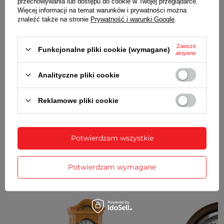
przechowywania lub dostępu do cookie w Twojej przeglądarce.
Więcej informacji na temat warunków i prywatności można
znaleźć także na stronie
Prywatność i warunki Google
.
SZCZEGÓŁOWE DANE
GWARANCJA
Zawsze
Funkcjonalne pliki cookie (wymagane)
aktywne
OPINIE
(0)
Analityczne pliki cookie
Reklamowe pliki cookie
Potrzebujesz pomocy? Masz pytania?
Zadaj pytanie a my odpowiemy
Zadaj pytanie
niezwłocznie, najciekawsze pytania i
odpowiedzi publikując dla innych.
Potwierdzam wszystkie
Potwierdzam wymagane
ZOBACZ RÓWNIEŻ