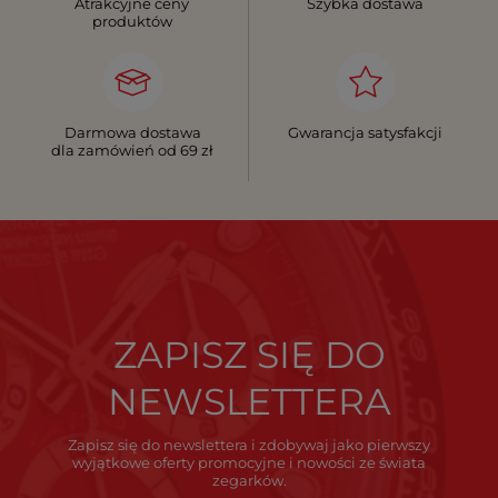
Atrakcyjne ceny
Szybka dostawa
produktów
Darmowa dostawa
Gwarancja satysfakcji
dla zamówień od 69 zł
ZAPISZ SIĘ DO
NEWSLETTERA
Zapisz się do newslettera i zdobywaj jako pierwszy
wyjątkowe oferty promocyjne i nowości ze świata
zegarków.