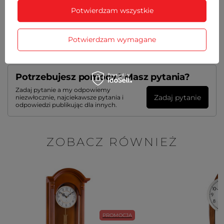
Potwierdzam wszystkie
GWARANCJA
OPINIE
(0)
Potwierdzam wymagane
Potrzebujesz pomocy? Masz pytania?
Zadaj pytanie a my odpowiemy
Zadaj pytanie
niezwłocznie, najciekawsze pytania i
odpowiedzi publikując dla innych.
ZOBACZ RÓWNIEŻ
PROMOCJA