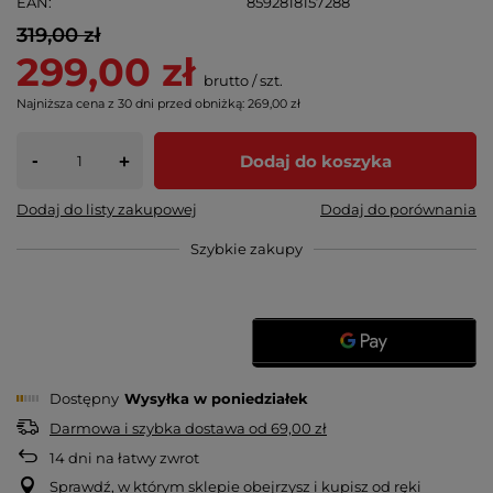
EAN
8592818157288
319,00 zł
299,00 zł
brutto
/
szt.
Najniższa cena z 30 dni przed obniżką:
269,00 zł
-
Dodaj do koszyka
+
Dodaj do listy zakupowej
Dodaj do porównania
Szybkie zakupy
Dostępny
Wysyłka
w poniedziałek
Darmowa i szybka dostawa
od
69,00 zł
14
dni na łatwy zwrot
Sprawdź, w którym sklepie obejrzysz i kupisz od ręki