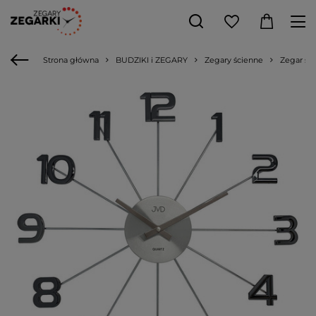
Strona główna
BUDZIKI i ZEGARY
Zegary ścienne
Zegar śc