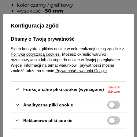
kolor czarny / grafitowy
wysokość -
50 mm
WSKAZÓWKI
Konfiguracja zgód
metalowe
Dbamy o Twoją prywatność
FORMAT WYŚWIETLANIA GODZINY
Sklep korzysta z plików cookie w celu realizacji usług zgodnie z
12-godzinny
Polityką dotyczącą cookies
. Możesz określić warunki
przechowywania lub dostępu do cookie w Twojej przeglądarce.
MECHANIZM
Więcej informacji na temat warunków i prywatności można
znaleźć także na stronie
Prywatność i warunki Google
.
kwarcowy
ZASILANIE
Zawsze
Funkcjonalne pliki cookie (wymagane)
aktywne
1 bateria typu AA (R6)
WYMIARY
Analityczne pliki cookie
średnica -
48,5 cm
Reklamowe pliki cookie
SZCZEGÓŁOWE DANE