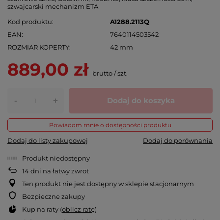
szwajcarski mechanizm ETA
Kod produktu
A1288.2113Q
EAN
7640114503542
ROZMIAR KOPERTY
42 mm
889,00 zł
brutto
/
szt.
-
Dodaj do koszyka
+
Powiadom mnie o dostępności produktu
Dodaj do listy zakupowej
Dodaj do porównania
Produkt niedostępny
14
dni na łatwy zwrot
Ten produkt nie jest dostępny w sklepie stacjonarnym
Bezpieczne zakupy
Kup na raty (
oblicz ratę
)