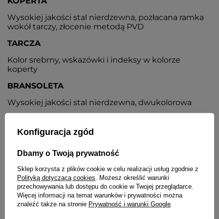
KOPERTA
Wysokiej jakości stal nierdzewna, pozłacana ramka
wokół tarczy, złocenie metodą PVD
TARCZA
Kolor srebrny, wskazówki i indeksy w kolorze
koperty
BRANSOLETA
Wysokiej jakości stal nierdzewna, dwukolorowa
ZAPIĘCIE
Konfiguracja zgód
Pełne, zamknięte, motylkowe
DATOWNIK
Dbamy o Twoją prywatność
Wskaźnik dnia miesiąca umieszczony na godz. 3
Sklep korzysta z plików cookie w celu realizacji usług zgodnie z
Polityką dotyczącą cookies
. Możesz określić warunki
BATERIA
przechowywania lub dostępu do cookie w Twojej przeglądarce.
Więcej informacji na temat warunków i prywatności można
Orientacyjny czas działania zegarka bez
znaleźć także na stronie
Prywatność i warunki Google
.
konieczności wymiany baterii - 3 lata