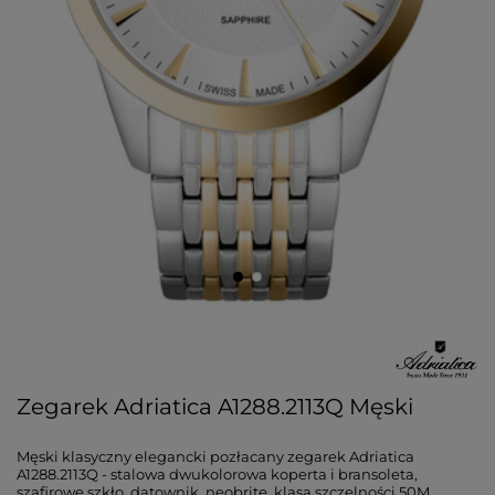
Zegarek Adriatica A1288.2113Q Męski
Męski klasyczny elegancki pozłacany zegarek Adriatica
A1288.2113Q - stalowa dwukolorowa koperta i bransoleta,
szafirowe szkło, datownik, neobrite, klasa szczelności 50M,