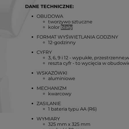
DANE TECHNICZNE:
OBUDOWA
tworzywo sztuczne
kolor
biały
FORMAT WYŚWIETLANIA GODZINY
12-godzinny
CYFRY
3, 6, 9 i 12 - wypukłe, przestrzenne,
w
reszta cyfr - to wycięcia w obudowi
WSKAZÓWKI
aluminiowe
MECHANIZM
kwarcowy
ZASILANIE
1 bateria typu AA (R6)
WYMIARY
325 mm x 325 mm