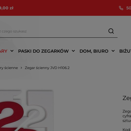
9,00 zł
50
ARY
PASKI DO ZEGARKÓW
DOM, BIURO
BIŻU
ry ścienne
Zegar ścienny JVD H106.2
Ze
Zega
cyfr
szt
Kod