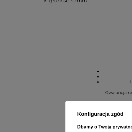
grubość 30 mm
Gwarancja re
Konfiguracja zgód
Dbamy o Twoją prywatn