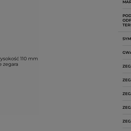
MA
POD
ODP
TER
SY
GW
ysokość 110 mm
e zegara
ZEG
ZEG
ZEG
ZEG
ZEG