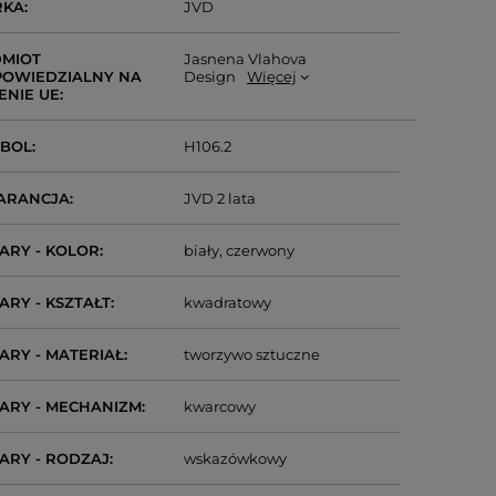
RKA
JVD
MIOT
Jasnena Vlahova
OWIEDZIALNY NA
Design
Więcej
ENIE UE
MBOL
H106.2
ARANCJA
JVD 2 lata
ARY - KOLOR
biały
czerwony
ARY - KSZTAŁT
kwadratowy
ARY - MATERIAŁ
tworzywo sztuczne
ARY - MECHANIZM
kwarcowy
ARY - RODZAJ
wskazówkowy