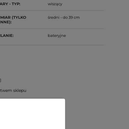
ARY - TYP
wiszący
MIAR (TYLKO
średni - do 39 cm
ENNE)
ILANIE
bateryjne
)
ictwem sklepu