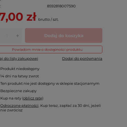
N
8592818007590
7,00 zł
brutto
/
szt.
Dodaj do koszyka
+
Powiadom mnie o dostępności produktu
j do listy zakupowej
Dodaj do porównania
Produkt niedostępny
14
dni na łatwy zwrot
Ten produkt nie jest dostępny w sklepie stacjonarnym
Bezpieczne zakupy
Kup na raty (
oblicz ratę
)
Odroczone płatności
. Kup teraz, zapłać za 30 dni, jeżeli
nie zwrócisz