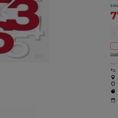
EA
7
-
Doda