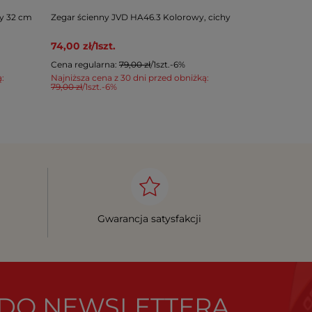
ny 32 cm
Zegar ścienny JVD HA46.3 Kolorowy, cichy
Zegar ścienny
średnica 45 
74,00 zł
/
1
szt.
249,00 zł
/
1
Cena regularna:
79,00 zł
/
1
szt.
-6%
Cena regular
ą:
Najniższa cena z 30 dni przed obniżką:
Najniższa cen
79,00 zł
/
1
szt.
-6%
365,00 zł
/
1
szt.
Gwarancja satysfakcji
Ę DO NEWSLETTERA