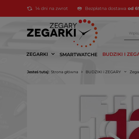
14 dni na zwrot
Bezpłatna dostawa
od 6
ZEGARKI
BUDZIKI I ZEG
SMARTWATCHE
Jesteś tutaj:
Strona główna
BUDZIKI i ZEGARY
Zega