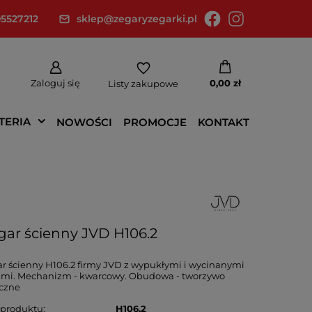
5527212
sklep@zegaryzegarki.pl
Zaloguj się
0,00 zł
Listy zakupowe
TERIA
NOWOŚCI
PROMOCJE
KONTAKT
gar ścienny JVD H106.2
r ścienny H106.2 firmy JVD z wypukłymi i wycinanymi
ami. Mechanizm - kwarcowy. Obudowa - tworzywo
uczne
 produktu
H106.2