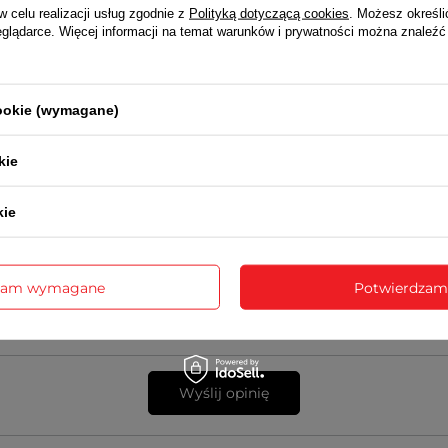
w celu realizacji usług zgodnie z
Polityką dotyczącą cookies
. Możesz określi
eglądarce. Więcej informacji na temat warunków i prywatności można znaleźć
 opinii
cookie (wymagane)
kie
sne zdjęcie produktu:
kie
zam wymagane
Potwierdzam
Wyślij opinię