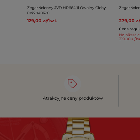
Zegar ścienny JVD HP664.11 Owalny Cichy
Zegar ście
mechanizm
129,00 zł
/
1
szt.
279,00 zł
Cena regul
Najniższa c
319,00 zł
/
1
sz
Atrakcyjne ceny produktów