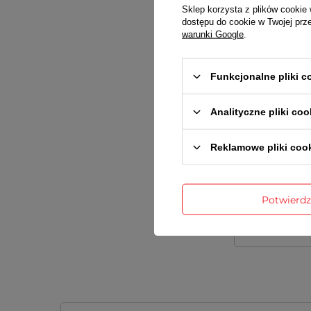
Sklep korzysta z plików cookie 
dostępu do cookie w Twojej prz
warunki Google
.
Treść twojej
Funkcjonalne pliki 
Analityczne pliki coo
Dodaj wła
Reklamowe pliki coo
Twoje imię
Potwierd
Twój email