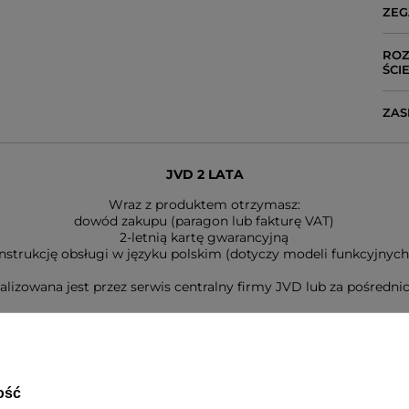
ZEG
ROZ
ŚCI
ZAS
JVD 2 LATA
Wraz z produktem otrzymasz:
dowód zakupu (paragon lub fakturę VAT)
2-letnią kartę gwarancyjną
instrukcję obsługi w języku polskim (dotyczy modeli funkcyjnych
alizowana jest przez serwis centralny firmy JVD lub za pośredn
NAPISZ SWOJĄ OPINIĘ
Twoja ocena:
ość
5/5