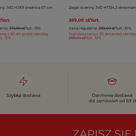
nny JVD HJ101 średnica 57 cm
Zegar ścienny JVD HT134.2 drewnia
/
1
szt.
269,00 zł
/
1
szt.
arna:
319,00 zł
/
1
szt.
-13%
Cena regularna:
299,00 zł
/
1
szt.
-10%
ena z 30 dni przed obniżką:
Najniższa cena z 30 dni przed obniżk
t.
-12%
299,00 zł
/
1
szt.
-10%
Szybka dostawa
Darmowa dostawa
dla zamówień od 69 zł
ZAPISZ SI