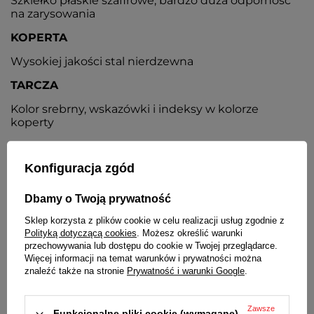
Szkiełko płaskie szafirowe, bardzo duża odporność
na zarysowania
KOPERTA
Wysokiej jakości stal nierdzewna
TARCZA
Kolor srebrny, wskazówki i indeksy w kolorze
koperty
BRANSOLETA
Konfiguracja zgód
Wysokiej jakości stal nierdzewna
ZAPIĘCIE
Dbamy o Twoją prywatność
Pełne zamknięte, motylkowe
Sklep korzysta z plików cookie w celu realizacji usług zgodnie z
Polityką dotyczącą cookies
. Możesz określić warunki
DATOWNIK
przechowywania lub dostępu do cookie w Twojej przeglądarce.
Więcej informacji na temat warunków i prywatności można
Wskaźnik dnia miesiąca umieszczony na godz. 3
znaleźć także na stronie
Prywatność i warunki Google
.
BATERIA
Zawsze
Orientacyjny czas działania zegarka bez
Funkcjonalne pliki cookie (wymagane)