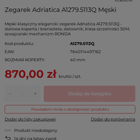
Zegarek Adriatica A1279.5113Q Męski
Męski klasyczny elegancki zegarek Adriatica A1279.5113Q -
stalowa koperta i bransoleta, datownik, klasa szczelności 50M,
szwajcarski mechanizm RONDA
Kod produktu
A1279.5113Q
EAN
7640114497162
ROZMIAR KOPERTY
40 mm
870,00 zł
brutto
/
szt.
-
Dodaj do koszyka
+
Powiadom mnie o dostępności produktu
Dodaj do listy zakupowej
Dodaj do porównania
Produkt niedostępny
14
dni na łatwy zwrot