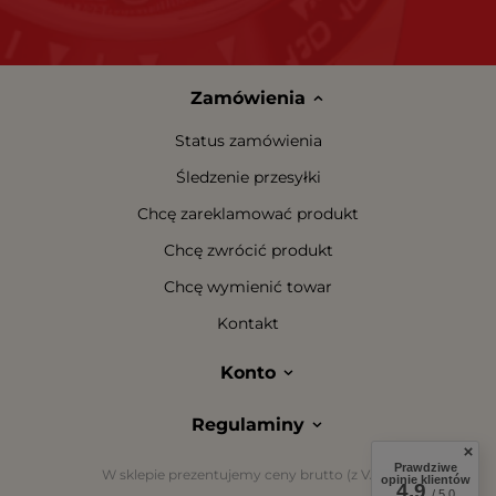
Zamówienia
Status zamówienia
Śledzenie przesyłki
Chcę zareklamować produkt
Chcę zwrócić produkt
Chcę wymienić towar
Kontakt
Konto
Regulaminy
Prawdziwe
W sklepie prezentujemy ceny brutto (z VAT).
opinie klientów
4.9
/ 5.0