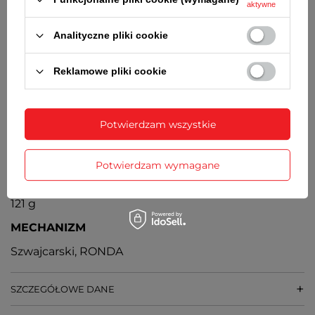
aktywne
konieczności wymiany baterii - 3 lata
ŚREDNICA KOPERTY
Analityczne pliki cookie
40 mm
Reklamowe pliki cookie
GRUBOŚĆ KOPERTY
9 mm
Potwierdzam wszystkie
SZEROKOŚĆ BRANSOLETY PRZY KOPERCIE
20 mm
Potwierdzam wymagane
WAGA
121 g
MECHANIZM
Szwajcarski, RONDA
SZCZEGÓŁOWE DANE