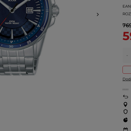
EA
ROZ
769
5
-
Doda