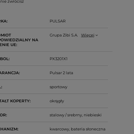
nie zwrócisz
RKA
PULSAR
MIOT
Grupa Zibi S.A.
Więcej
OWIEDZIALNY NA
ENIE UE
MBOL
PX3201X1
ARANCJA
Pulsar 2 lata
L
sportowy
TAŁT KOPERTY
okrągły
LOR
stalowy / srebrny
niebieski
CHANIZM
kwarcowy
bateria słoneczna