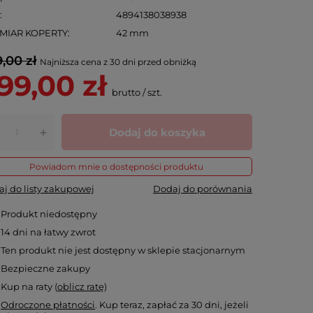
N
4894138038938
MIAR KOPERTY
42 mm
,00 zł
Najniższa cena z 30 dni przed obniżką
99,00 zł
brutto
/
szt.
Dodaj do koszyka
+
Powiadom mnie o dostępności produktu
j do listy zakupowej
Dodaj do porównania
Produkt niedostępny
14
dni na łatwy zwrot
Ten produkt nie jest dostępny w sklepie stacjonarnym
Bezpieczne zakupy
Kup na raty (
oblicz ratę
)
Odroczone płatności
. Kup teraz, zapłać za 30 dni, jeżeli