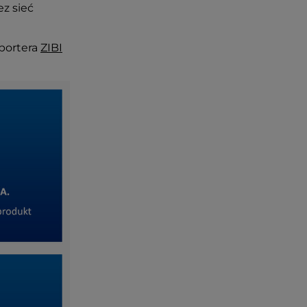
ez sieć
portera
ZIBI