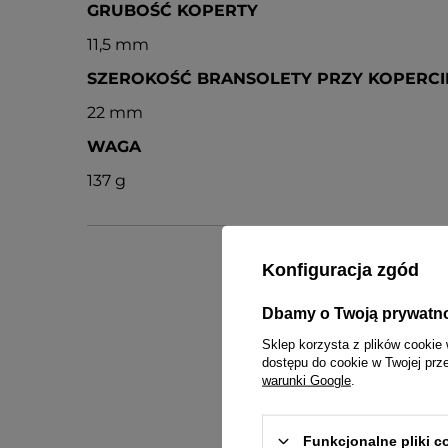
GRUBOŚĆ KOPERTY
11,5 mm
SZEROKOŚĆ BRANSOLETY PRZY KOPERCI
22 mm
WAGA
137 g
Konfiguracja zgód
Dbamy o Twoją prywatn
Sklep korzysta z plików cookie 
dostępu do cookie w Twojej prz
ins
warunki Google
.
Funkcjonalne pliki 