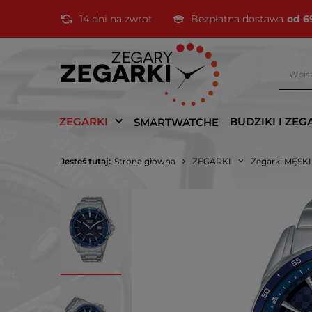
14 dni na zwrot
Bezpłatna dostawa
od 6
ZEGARKI
BUDZIKI I ZEG
SMARTWATCHE
Jesteś tutaj:
Strona główna
ZEGARKI
Zegarki MĘSK