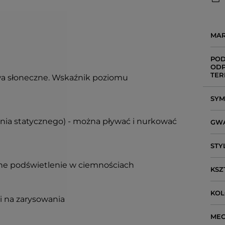
MA
POD
ODP
TER
a słoneczne. Wskaźnik poziomu
SY
enia statycznego) - można pływać i nurkować
GW
STY
ne podświetlenie w ciemnościach
KSZ
KO
i na zarysowania
ME