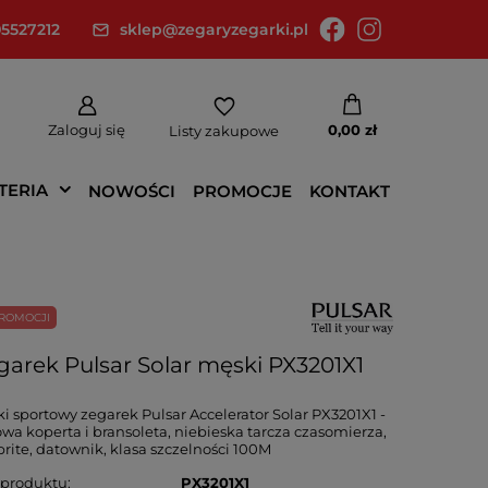
5527212
sklep@zegaryzegarki.pl
Zaloguj się
0,00 zł
Listy zakupowe
TERIA
NOWOŚCI
PROMOCJE
KONTAKT
ROMOCJI
garek Pulsar Solar męski PX3201X1
i sportowy zegarek Pulsar Accelerator Solar PX3201X1 -
owa koperta i bransoleta, niebieska tarcza czasomierza,
rite, datownik, klasa szczelności 100M
 produktu
PX3201X1