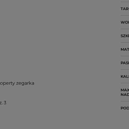
TAR
WO
SZK
MAT
PAS
KA
koperty zegarka
MAX
NA
. 3
POD