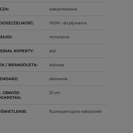
CZA
wskazówkowa
DOSZCZELNOŚĆ
100M - do pływania
IEŁKO
mineralne
ERIAŁ KOPERTY
stal
EK / BRANSOLETA
stalowa
LENDARZ
datownik
. OBWÓD
21 cm
DGARSTKA
ŚWIETLENIE
fluorescencyjne wskazówki