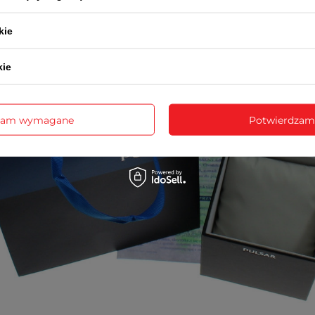
kie
kie
zam wymagane
Potwierdzam