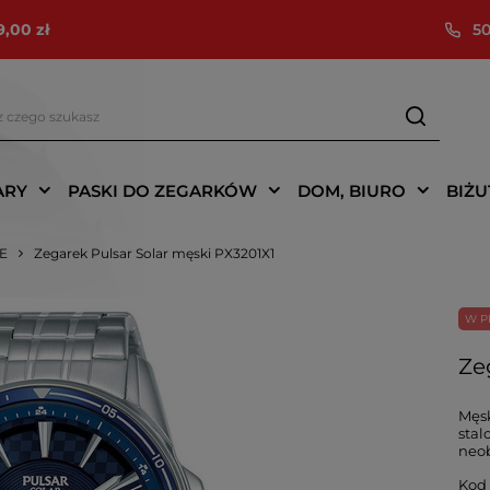
9,00 zł
50
ARY
PASKI DO ZEGARKÓW
DOM, BIURO
BIŻU
IE
Zegarek Pulsar Solar męski PX3201X1
W P
Ze
Męsk
stal
neob
Kod