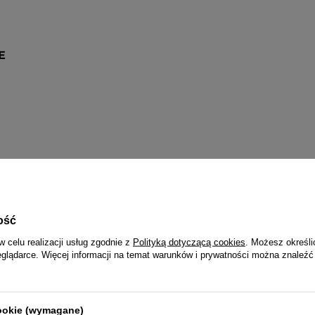
E
PULSAR 2 LATA
Wraz z zegarkiem otrzymasz:
dowód zakupu (paragon lub fakturę VAT)
ość
2-letnią kartę gwarancyjną
w celu realizacji usług zgodnie z
Polityką dotyczącą cookies
. Możesz określi
opakowanie - pudełko i papierową torebkę z logo Pulsar
eglądarce. Więcej informacji na temat warunków i prywatności można znaleźć
trukcję obsługi w języku polskim (do zegarków funkcyjn
cookie (wymagane)