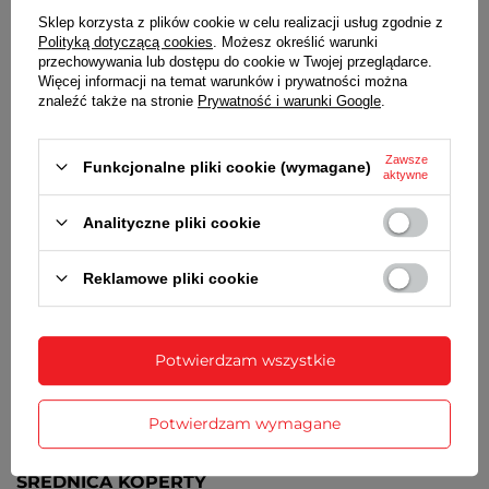
Sklep korzysta z plików cookie w celu realizacji usług zgodnie z
Wysokiej jakości stal nierdzewna, kolor srebrny
Polityką dotyczącą cookies
. Możesz określić warunki
przechowywania lub dostępu do cookie w Twojej przeglądarce.
DEKIELEK
Więcej informacji na temat warunków i prywatności można
znaleźć także na stronie
Prywatność i warunki Google
.
Stalowy zakręcany, zwiększający szczelność zegarka
TARCZA
Zawsze
Funkcjonalne pliki cookie (wymagane)
aktywne
Niebieska, czytelne oznaczenia godzin w formacie
24-godzinnym
Analityczne pliki cookie
PASEK
Brązowy, skórzany, przeszywany, metalowa
Reklamowe pliki cookie
sprzączka w kolorze koperty
ZAPIĘCIE
Potwierdzam wszystkie
Klasyczne na sprzączkę
DATOWNIK
Potwierdzam wymagane
Wskaźnik dnia miesiąca umieszczony na godz. 3
ŚREDNICA KOPERTY