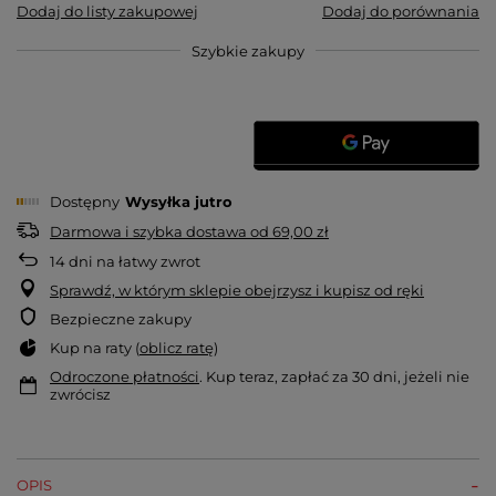
Dodaj do listy zakupowej
Dodaj do porównania
Szybkie zakupy
Dostępny
Wysyłka
jutro
Darmowa i szybka dostawa
od
69,00 zł
14
dni na łatwy zwrot
Sprawdź, w którym sklepie obejrzysz i kupisz od ręki
Bezpieczne zakupy
Kup na raty (
oblicz ratę
)
Odroczone płatności
. Kup teraz, zapłać za 30 dni, jeżeli nie
zwrócisz
OPIS