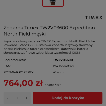
Zegarek Timex TW2V03600 Expedition
North Field męski
Męski sportowy zegarek TIMEX Expedition North Field Solar
Powered TW2V03600 - stalowa koperta, brązowy skórzany
pasek, niebieska tarcza czasomierza, datownik, bateria
słoneczna, szafirowe szkło, klasa szczelności 100M
Kod produktu
TW2V03600
EAN
194366148572
ROZMIAR KOPERTY
41 mm
764,00 zł
brutto
/
szt.
-
Dodaj do koszyka
+