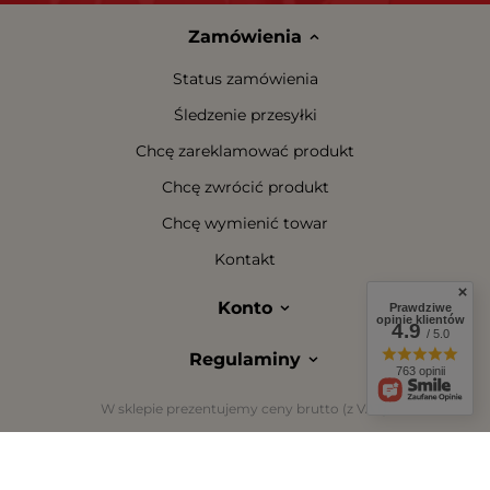
Zamówienia
Status zamówienia
Śledzenie przesyłki
Chcę zareklamować produkt
Chcę zwrócić produkt
Chcę wymienić towar
Kontakt
Konto
Prawdziwe
opinie klientów
4.9
/ 5.0
Regulaminy
763 opinii
W sklepie prezentujemy ceny brutto (z VAT).