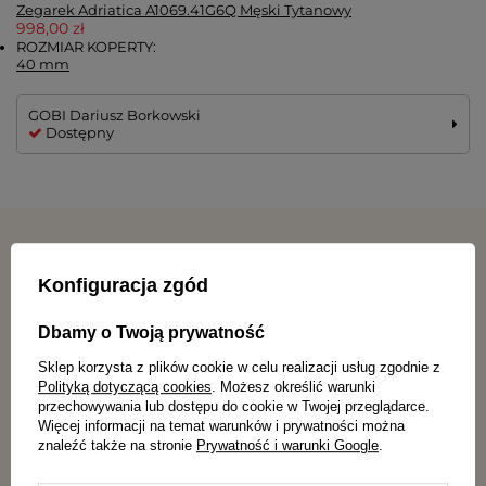
Zegarek Adriatica A1069.41G6Q Męski Tytanowy
998,00 zł
ROZMIAR KOPERTY:
40 mm
GOBI Dariusz Borkowski
Dostępny
Konfiguracja zgód
Atrakcyjne ceny
Szybka dostawa
Dbamy o Twoją prywatność
produktów
Sklep korzysta z plików cookie w celu realizacji usług zgodnie z
Polityką dotyczącą cookies
. Możesz określić warunki
przechowywania lub dostępu do cookie w Twojej przeglądarce.
Więcej informacji na temat warunków i prywatności można
znaleźć także na stronie
Prywatność i warunki Google
.
Darmowa dostawa
Gwarancja satysfakcji
dla zamówień od 69 zł