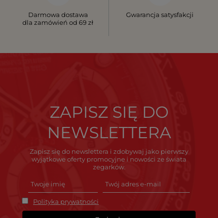
Darmowa dostawa
Gwarancja satysfakcji
dla zamówień od 69 zł
ZAPISZ SIĘ DO
NEWSLETTERA
Zapisz się do newslettera i zdobywaj jako pierwszy
wyjątkowe oferty promocyjne i nowości ze świata
zegarków.
Polityka prywatności