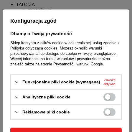
TARCZA
metalowa
kolor srebrny
Konfiguracja zgód
WSKAZÓWKI
aluminiowe
Dbamy o Twoją prywatność
kolor czarny
Sklep korzysta z plików cookie w celu realizacji usług zgodnie z
FORMAT WYŚWIETLANIA GODZINY
Polityką dotyczącą cookies
. Możesz określić warunki
12-godzinny
przechowywania lub dostępu do cookie w Twojej przeglądarce.
Więcej informacji na temat warunków i prywatności można
MECHANIZM
znaleźć także na stronie
Prywatność i warunki Google
.
kwarcowy
ZASILANIE
Zawsze
Funkcjonalne pliki cookie (wymagane)
1 bateria typu AA (R6)
aktywne
WYMIARY
Analityczne pliki cookie
średnica zegara-
500 mm
Reklamowe pliki cookie
SZCZEGÓŁOWE DANE
GWARANCJA