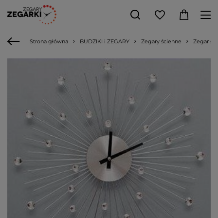
Strona główna
BUDZIKI i ZEGARY
Zegary ścienne
Zegar śc