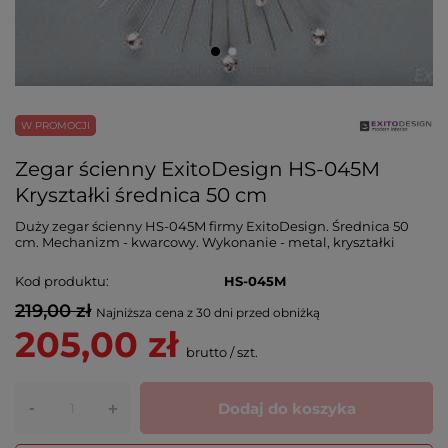
W PROMOCJI
Zegar ścienny ExitoDesign HS-045M
Kryształki średnica 50 cm
Duży zegar ścienny HS-045M firmy ExitoDesign. Średnica 50
cm. Mechanizm - kwarcowy. Wykonanie - metal, kryształki
Kod produktu
HS-045M
219,00 zł
Najniższa cena z 30 dni przed obniżką
205,00 zł
brutto
/
szt.
-
Dodaj do koszyka
+