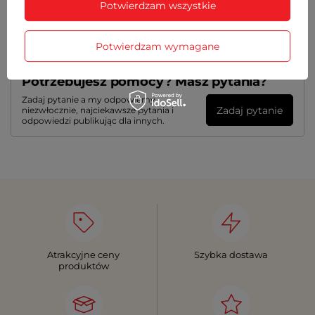
Potwierdzam wszystkie
OPINIE
(0)
Potwierdzam wymagane
Potrzebujesz pomocy? Masz pytania?
Zadaj pytanie a my odpowiemy
Zadaj pytanie
niezwłocznie, najciekawsze pytania i
odpowiedzi publikując dla innych.
Atrakcyjne ceny
Szybka dostawa
produktów