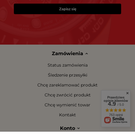
Zapisz się
Zamówienia
Status zamówienia
Śledzenie przesyłki
Chcę zareklamować produkt
Chcę zwrócić produkt
Prawdziwe
opinie klientów
4.9
Chcę wymienić towar
/ 5.0
Kontakt
763 opinii
Konto