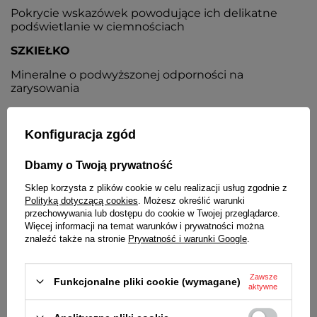
Pokrycie wskazówek powodujące ich delikatne
podświetlanie w ciemnościach
SZKIEŁKO
Mineralne o podwyższonej odporności na
zarysowania
KOPERTA
Konfiguracja zgód
Metalowa, nierdzewna
TARCZA
Dbamy o Twoją prywatność
Kolor biały, czytelne czarne cyfry arabskie
Sklep korzysta z plików cookie w celu realizacji usług zgodnie z
Polityką dotyczącą cookies
. Możesz określić warunki
BRANSOLETA
przechowywania lub dostępu do cookie w Twojej przeglądarce.
Więcej informacji na temat warunków i prywatności można
Wykonana ze stali nierdzewnej
znaleźć także na stronie
Prywatność i warunki Google
.
ZAPIĘCIE
Zawsze
Pełne, zamknięte, z możliwością regulacji
Funkcjonalne pliki cookie (wymagane)
aktywne
DEKIELEK