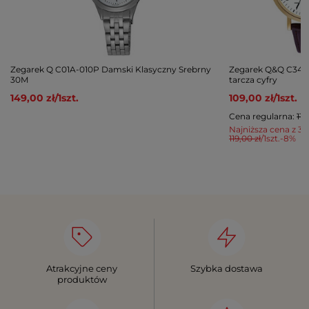
Zegarek Q C01A-010P Damski Klasyczny Srebrny
Zegarek Q&Q C34A-
30M
tarcza cyfry
149,00 zł
/
1
szt.
109,00 zł
/
1
szt.
Cena regularna:
119
Najniższa cena z 30
119,00 zł
/
1
szt.
-8%
Atrakcyjne ceny
Szybka dostawa
produktów