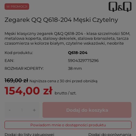
W PROMOCJI
Zegarek QQ Q618-204 Męski Czytelny
Męski klasyczny zegarek Q&Q Q618-204 - klasa szczelności 50M,
metalowa koperta, stalowy dekielek, stalowa bransoleta, tarcza
czasomierza w kolorze białym, czytelne wskazówki, neobrite
Kod produktu
Q618-204
EAN
5904329775296
ROZMIAR KOPERTY
38 mm
169,00 zł
Najniższa cena z 30 dni przed obniżką
154,00 zł
brutto
/
szt.
-
Dodaj do koszyka
+
Powiadom mnie o dostępności produktu
Dodaj do listy zakupowej
Dodaj do porównania