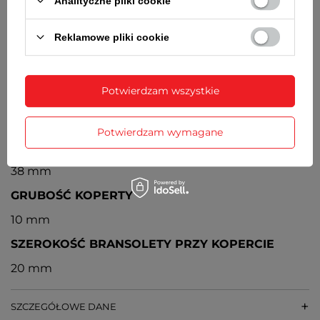
Analityczne pliki cookie
Stalowy
BATERIA
Reklamowe pliki cookie
Orientacyjny czas działania zegarka bez
konieczności wymiany baterii - 3 lata
Potwierdzam wszystkie
MECHANIZM
Kwarcowy, japoński
Potwierdzam wymagane
ŚREDNICA KOPERTY
38 mm
GRUBOŚĆ KOPERTY
10 mm
SZEROKOŚĆ BRANSOLETY PRZY KOPERCIE
20 mm
SZCZEGÓŁOWE DANE