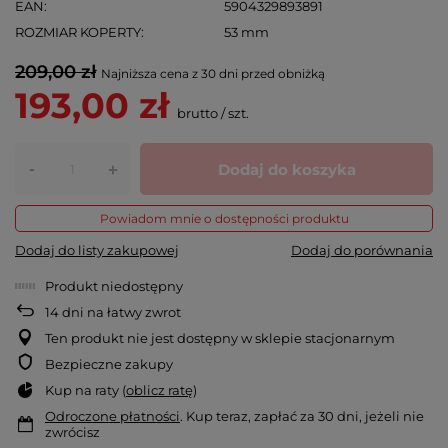
EAN
5904329893891
ROZMIAR KOPERTY
53 mm
209,00 zł
Najniższa cena z 30 dni przed obniżką
193,00 zł
brutto
/
szt.
-
Dodaj do koszyka
+
Powiadom mnie o dostępności produktu
Dodaj do listy zakupowej
Dodaj do porównania
Produkt niedostępny
14
dni na łatwy zwrot
Ten produkt nie jest dostępny w sklepie stacjonarnym
Bezpieczne zakupy
Kup na raty (
oblicz ratę
)
Odroczone płatności
. Kup teraz, zapłać za 30 dni, jeżeli nie
zwrócisz