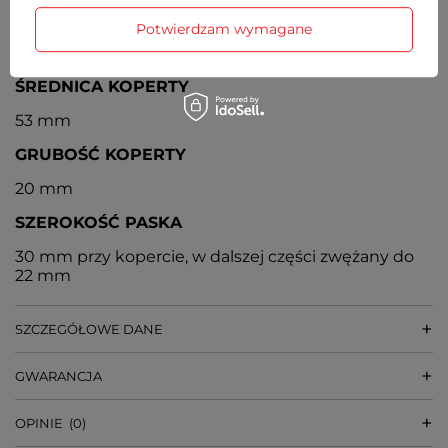
MECHANIZM
Potwierdzam wymagane
Kwarcowy
ŚREDNICA KOPERTY
53 mm
GRUBOŚĆ KOPERTY
20 mm
SZEROKOŚĆ PASKA
30 mm przy kopercie, w dalszej części zwężany do
22 mm
SZCZEGÓŁOWE DANE
GWARANCJA
OPINIE
(0)