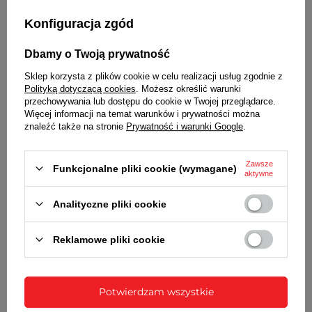
W pełni automatyczny kalendarz uwzględniający
Konfiguracja zgód
lata przestępne
ALARM
Dbamy o Twoją prywatność
5 niezależnych alarmów
Sklep korzysta z plików cookie w celu realizacji usług zgodnie z
Polityką dotyczącą cookies
. Możesz określić warunki
STOPER
przechowywania lub dostępu do cookie w Twojej przeglądarce.
Więcej informacji na temat warunków i prywatności można
Stoper z dokładnością do 1/100 sekundy
znaleźć także na stronie
Prywatność i warunki Google
.
PACEMAKER / METRONOM
Zawsze
Sygnał tempa (pomaga w utrzymaniu równego
Funkcjonalne pliki cookie (wymagane)
aktywne
tempa podczas ćwiczeń). 10 zdefiniowanych
ustawień
Analityczne pliki cookie
TIMER
Reklamowe pliki cookie
Odliczanie czasu wstecz
BATERIA
Orientacyjny czas działania zegarka bez
Potwierdzam wszystkie
konieczności wymiany baterii - 3 lata