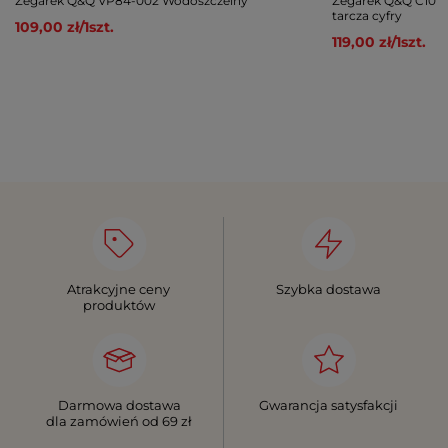
Zegarek Q&Q VP84-002 Wodoszczelny
Zegarek Q&Q C10A-
tarcza cyfry
109,00 zł
/
1
szt.
119,00 zł
/
1
szt.
Atrakcyjne ceny
Szybka dostawa
produktów
Darmowa dostawa
Gwarancja satysfakcji
dla zamówień od 69 zł