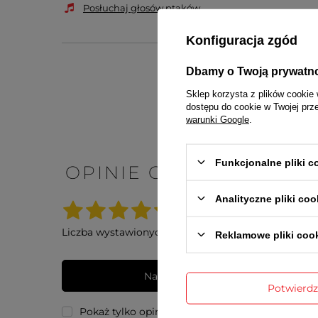
Posłuchaj głosów ptaków
Konfiguracja zgód
Dbamy o Twoją prywatn
Sklep korzysta z plików cookie 
dostępu do cookie w Twojej prz
warunki Google
.
Gwarancj
Funkcjonalne pliki 
OPINIE O ZEGAR Z GŁ
Analityczne pliki coo
5.00
Liczba wystawionych opinii: 3
Reklamowe pliki coo
Napisz swoją opinię
Potwierd
Pokaż tylko opinie potwierdzone zakupem