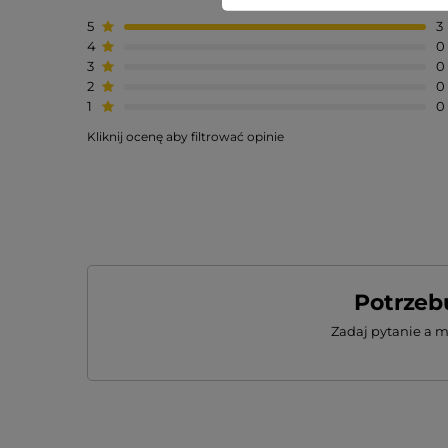
5
3
4
0
3
0
2
0
1
0
Kliknij ocenę aby filtrować opinie
Potrzeb
Zadaj pytanie a 