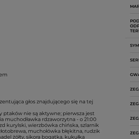
MA
POD
ODP
TER
SY
SER
iem
GW
ZEG
zentująca głos znajdującego się na tej
ZEG
sy ptaków nie są aktywne; pierwsza jest
ZEG
ia muchodławka rdzaworzytna - o 21:00
 kurylski, wierzbówka chińska, szlarnik
złotobrewa, muchołówka błękitna, rudzik
ZEG
del żółty, sikora bogatka, kukułka