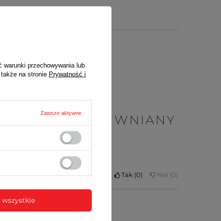
ć warunki przechowywania lub
 także na stronie
Prywatność i
du zakupu
Zawsze aktywne
PT2 CLV SW DREWNIANY
elej na duszy robi jakoś
Czy opinia była pomocna?
Tak
0
Nie
0
 wszystkie