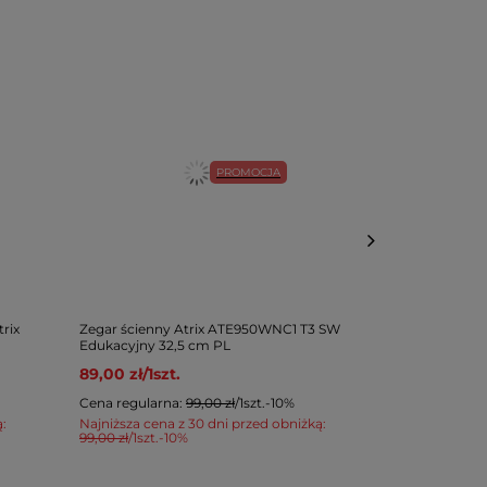
PROMOCJA
rix
Zegar ścienny Atrix ATE950WNC1 T3 SW
Zegar ścienn
Edukacyjny 32,5 cm PL
Edukacyjny 3
89,00 zł
/
1
szt.
99,00 zł
/
1
sz
Cena regularna:
99,00 zł
/
1
szt.
-10%
ą:
Najniższa cena z 30 dni przed obniżką:
99,00 zł
/
1
szt.
-10%