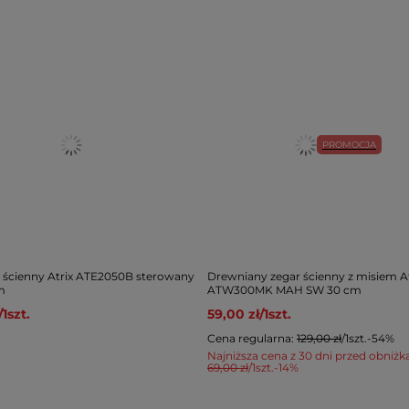
PROMOCJA
 ścienny Atrix ATE2050B sterowany
Drewniany zegar ścienny z misiem At
m
ATW300MK MAH SW 30 cm
/
1
szt.
59,00 zł
/
1
szt.
Cena regularna:
129,00 zł
/
1
szt.
-54%
Najniższa cena z 30 dni przed obniżk
69,00 zł
/
1
szt.
-14%