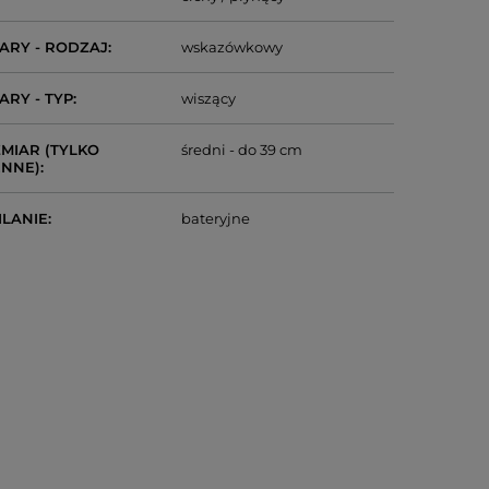
ARY - RODZAJ
wskazówkowy
ARY - TYP
wiszący
MIAR (TYLKO
średni - do 39 cm
ENNE)
ILANIE
bateryjne