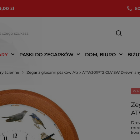
9,00 zł
50
ARY
PASKI DO ZEGARKÓW
DOM, BIURO
BIŻU
ry ścienne
Zegar z głosami ptaków Atrix ATW301PT2 CLV SW Drewnian
W P
Ze
AT
Drew
mec
kwar