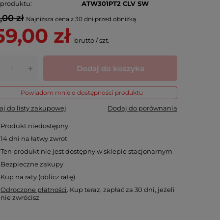
 produktu
ATW301PT2 CLV SW
,00 zł
Najniższa cena z 30 dni przed obniżką
59,00 zł
brutto
/
szt.
Dodaj do koszyka
+
Powiadom mnie o dostępności produktu
j do listy zakupowej
Dodaj do porównania
Produkt niedostępny
14
dni na łatwy zwrot
Ten produkt nie jest dostępny w sklepie stacjonarnym
Bezpieczne zakupy
Kup na raty (
oblicz ratę
)
Odroczone płatności
. Kup teraz, zapłać za 30 dni, jeżeli
nie zwrócisz