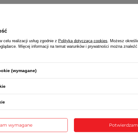
ATRIX 2 LATA
ość
Wraz z produktem otrzymasz:
w celu realizacji usług zgodnie z
Polityką dotyczącą cookies
. Możesz określi
dowód zakupu (paragon lub fakturę VAT)
eglądarce. Więcej informacji na temat warunków i prywatności można znaleźć
a realizowana jest za pośrednictwem sklepu na podstawie dowo
cookie (wymagane)
OSAMI PTAKÓW ATRIX ATW301
kie
5/5
Opinia potwierdzona zakupem
Fajny gadżet. Co godzinę jakis ptaszek zaśpiewa, aż się wes
kie
2025-04-13
Cecylia, Bożęcin
zam wymagane
Potwierdzam
5/5
Opinia potwierdzona zakupem