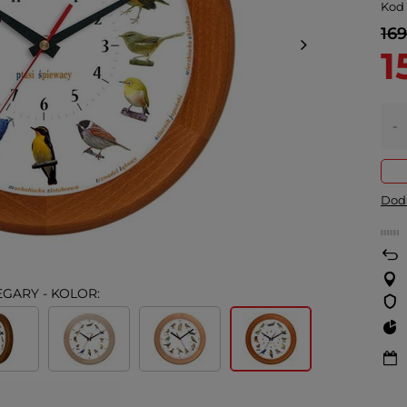
Kod
169
1
-
Doda
EGARY - KOLOR: