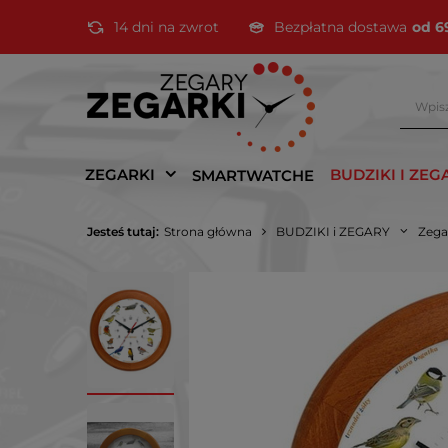
14 dni na zwrot
Bezpłatna dostawa
od 6
ZEGARKI
BUDZIKI I ZEG
SMARTWATCHE
Jesteś tutaj:
Strona główna
BUDZIKI i ZEGARY
Zega