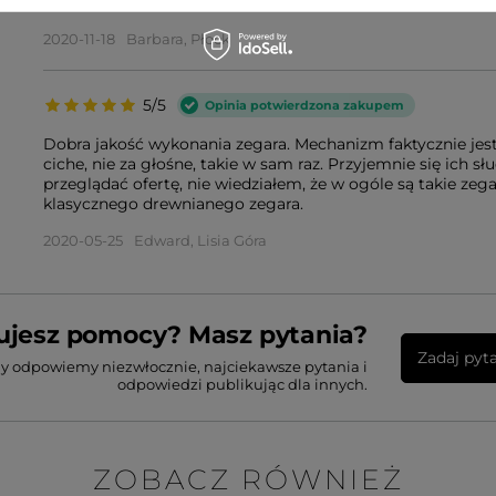
Pięknie śpiewają
2020-11-18
Barbara, Płock
5/5
Opinia potwierdzona zakupem
Dobra jakość wykonania zegara. Mechanizm faktycznie jest 
ciche, nie za głośne, takie w sam raz. Przyjemnie się ich s
przeglądać ofertę, nie wiedziałem, że w ogóle są takie ze
klasycznego drewnianego zegara.
2020-05-25
Edward, Lisia Góra
ujesz pomocy? Masz pytania?
Zadaj pyt
my odpowiemy niezwłocznie, najciekawsze pytania i
odpowiedzi publikując dla innych.
ZOBACZ RÓWNIEŻ