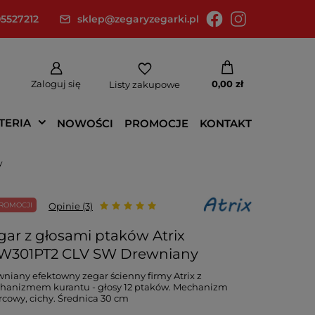
5527212
sklep@zegaryzegarki.pl
Zaloguj się
0,00 zł
Listy zakupowe
TERIA
NOWOŚCI
PROMOCJE
KONTAKT
y
ROMOCJI
Opinie (3)
gar z głosami ptaków Atrix
W301PT2 CLV SW Drewniany
niany efektowny zegar ścienny firmy Atrix z
hanizmem kurantu - głosy 12 ptaków. Mechanizm
cowy, cichy. Średnica 30 cm