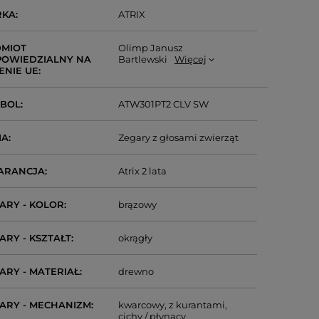
RKA
ATRIX
MIOT
Olimp Janusz
OWIEDZIALNY NA
Bartlewski
Więcej
ENIE UE
MBOL
ATW301PT2 CLV SW
IA
Zegary z głosami zwierząt
ARANCJA
Atrix 2 lata
ARY - KOLOR
brązowy
ARY - KSZTAŁT
okrągły
ARY - MATERIAŁ
drewno
ARY - MECHANIZM
kwarcowy
z kurantami
cichy / płynący