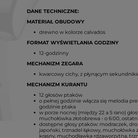
DANE TECHNICZNE:
MATERIAŁ OBUDOWY
drewno w kolorze calvados
FORMAT WYŚWIETLANIA GODZINY
12-godzinny
MECHANIZM ZEGARA
kwarcowy cichy, z płynącym sekundnik
MECHANIZM KURANTU
12 głosów ptaków
o pełnej godzinie włącza się melodia pre
godzinie ptaka
w porze nocnej (między 22 a 5 rano) gło
muchołówka złotobrewa - o 6:00, ostatn
dostępne głosy ptaków: modraczek, drozd
japoński, trznadel łąkowy, muchołówka 
krasny, muchodławka rdzaworzytna, trzna