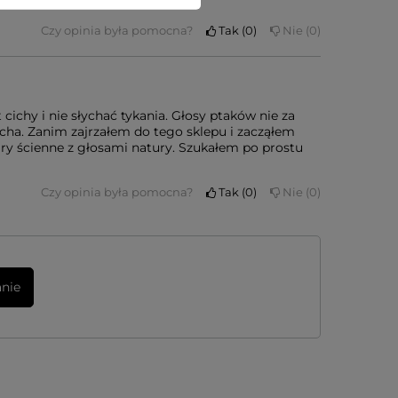
Czy opinia była pomocna?
Tak
0
Nie
0
cichy i nie słychać tykania. Głosy ptaków nie za
łucha. Zanim zajrzałem do tego sklepu i zacząłem
gary ścienne z głosami natury. Szukałem po prostu
Czy opinia była pomocna?
Tak
0
Nie
0
anie