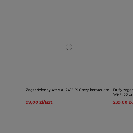
Zegar ścienny Atrix AL2412KS Crazy kamasutra
Duży zegar
Wi-Fi 50 c
99,00 zł
/
1
szt.
239,00 zł