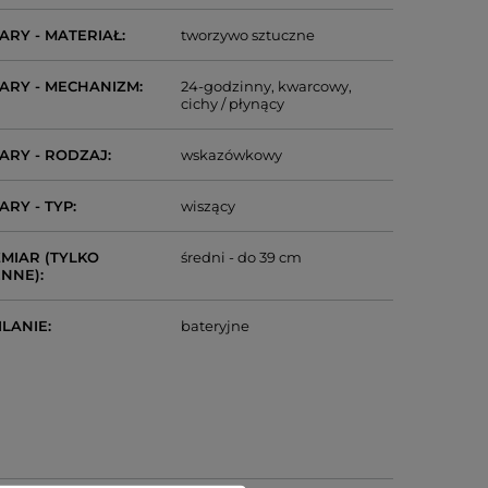
ARY - MATERIAŁ
tworzywo sztuczne
ARY - MECHANIZM
24-godzinny
kwarcowy
cichy / płynący
ARY - RODZAJ
wskazówkowy
ARY - TYP
wiszący
MIAR (TYLKO
średni - do 39 cm
ENNE)
ILANIE
bateryjne