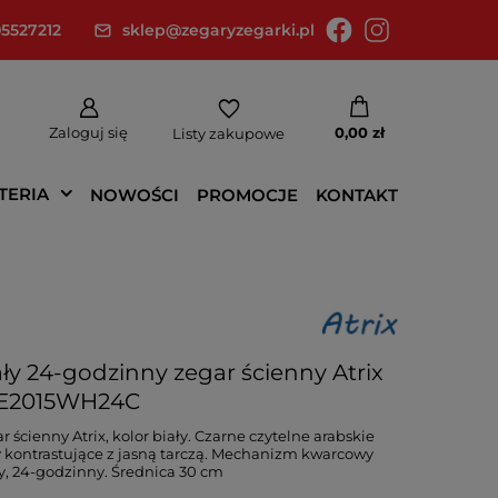
5527212
sklep@zegaryzegarki.pl
Zaloguj się
0,00 zł
Listy zakupowe
TERIA
NOWOŚCI
PROMOCJE
KONTAKT
ały 24-godzinny zegar ścienny Atrix
E2015WH24C
r ścienny Atrix, kolor biały. Czarne czytelne arabskie
y kontrastujące z jasną tarczą. Mechanizm kwarcowy
y, 24-godzinny. Średnica 30 cm