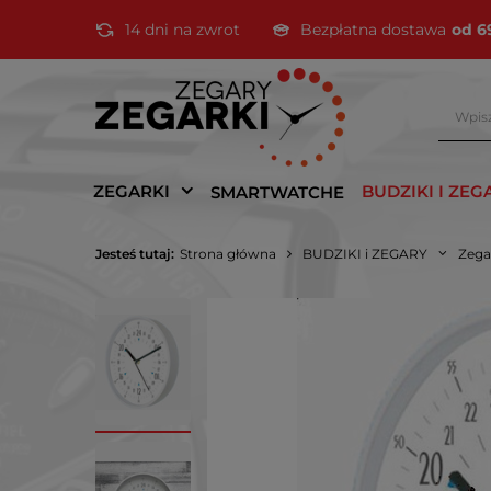
14 dni na zwrot
Bezpłatna dostawa
od 6
ZEGARKI
BUDZIKI I ZEG
SMARTWATCHE
Jesteś tutaj:
Strona główna
BUDZIKI i ZEGARY
Zega