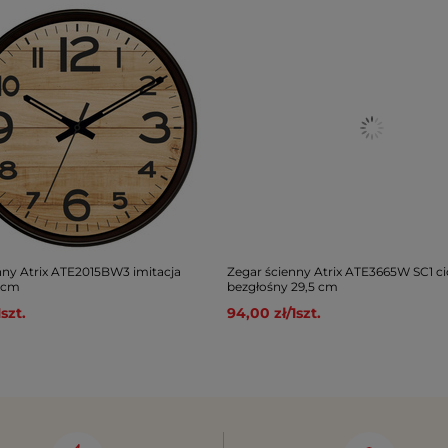
nny Atrix ATE2015BW3 imitacja
Zegar ścienny Atrix ATE3665W SC1 c
 cm
bezgłośny 29,5 cm
1
szt.
94,00 zł
/
1
szt.