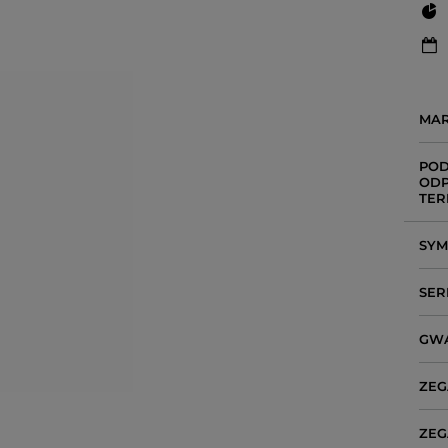
MA
POD
ODP
TER
SY
SER
GW
ZEG
ZEG