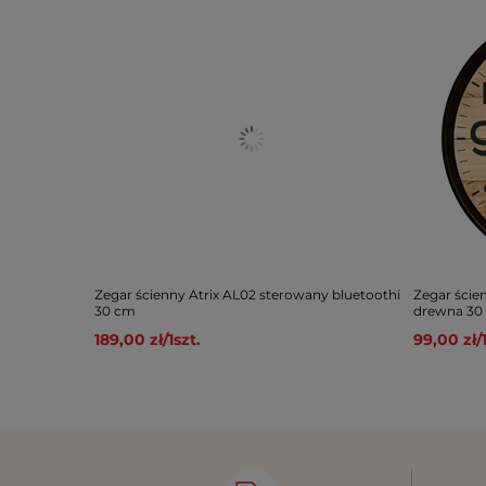
Zegar ścienny Atrix AL02 sterowany bluetoothi
Zegar ście
30 cm
drewna 30
189,00 zł
/
1
szt.
99,00 zł
/