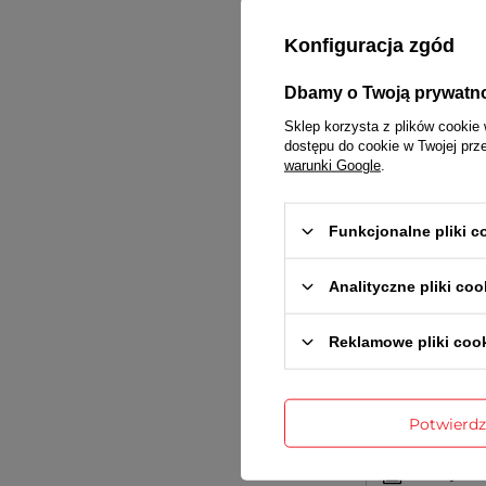
Konfiguracja zgód
Dbamy o Twoją prywatn
Gwarancj
Sklep korzysta z plików cookie 
dostępu do cookie w Twojej prz
warunki Google
.
Funkcjonalne pliki 
Analityczne pliki coo
Treść twojej
Reklamowe pliki coo
Potwierd
Dodaj wła