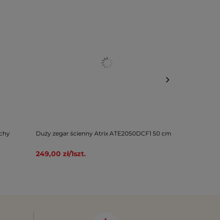
ichy
Duży zegar ścienny Atrix ATE2050DCF1 50 cm
Zegar ścienn
bluetooth 30
249,00 zł
/
1
szt.
179,00 zł
/
1
s