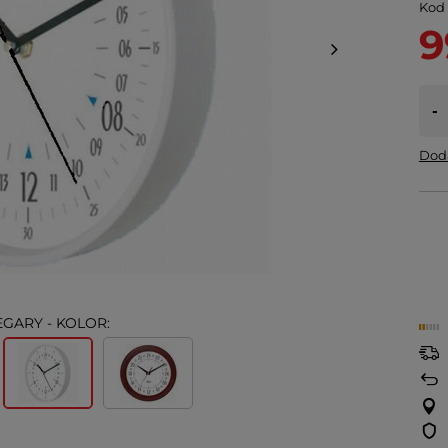
Kod
9
-
Doda
EGARY - KOLOR: