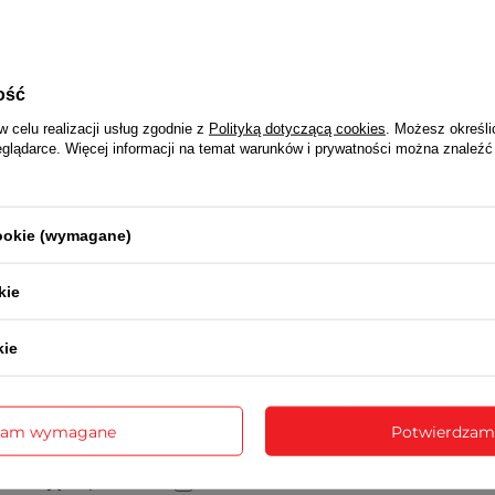
ATRIX 2 LATA
Wraz z produktem otrzymasz:
dowód zakupu (paragon lub fakturę VAT)
ość
a realizowana jest za pośrednictwem sklepu na podstawie dowo
w celu realizacji usług zgodnie z
Polityką dotyczącą cookies
. Możesz określi
eglądarce. Więcej informacji na temat warunków i prywatności można znaleźć
NAPISZ SWOJĄ OPINIĘ
cookie (wymagane)
Twoja ocena:
5/5
kie
 opinii
kie
zam wymagane
Potwierdzam
sne zdjęcie produktu: