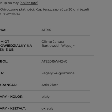
Kup na raty (
oblicz ratę
)
Odroczone płatności
. Kup teraz, zapłać za 30 dni, jeżeli
nie zwrócisz
RKA
ATRIX
MIOT
Olimp Janusz
OWIEDZIALNY NA
Bartlewski
Więcej
ENIE UE
MBOL
ATE2015WH24C
IA
Zegary 24-godzinne
ARANCJA
Atrix 2 lata
ARY - KOLOR
biały
ARY - KSZTAŁT
okrągły