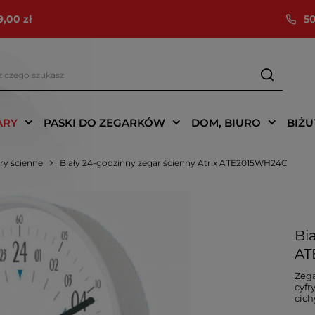
9,00 zł
50
ARY
PASKI DO ZEGARKÓW
DOM, BIURO
BIŻU
ry ścienne
Biały 24-godzinny zegar ścienny Atrix ATE2015WH24C
Bi
AT
Zega
cyfr
cich