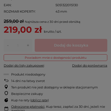
EAN
5051322015130
ROZMIAR KOPERTY
43 mm
259,00 zł
Najniższa cena z 30 dni przed obniżką
219,00 zł
brutto
/
szt.
-
Dodaj do koszyka
+
Powiadom mnie o dostępności produktu
Dodaj do listy zakupowej
Dodaj do porównania
Produkt niedostępny
14
dni na łatwy zwrot
Ten produkt nie jest dostępny w sklepie stacjonarnym
Bezpieczne zakupy
Kup na raty (
oblicz ratę
)
Odroczone płatności
. Kup teraz, zapłać za 30 dni, jeżeli nie
zwrócisz