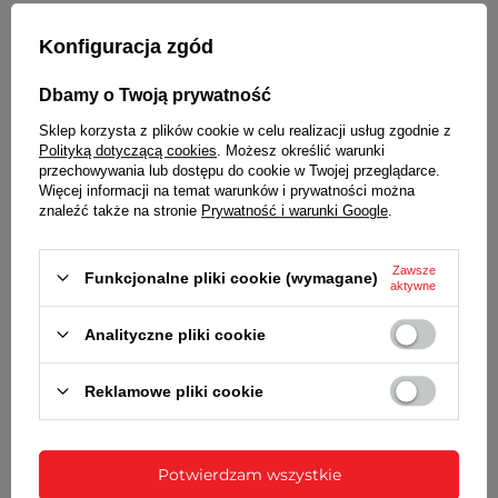
Metalowa, nierdzewna, bezel (pierścień wokół
tarczy) pokryty odporną na ścieranie powłoką w
Konfiguracja zgód
kolorze czarnym. Stalowy dekielek.
TARCZA
Dbamy o Twoją prywatność
Sklep korzysta z plików cookie w celu realizacji usług zgodnie z
Kolor czarny
Polityką dotyczącą cookies
. Możesz określić warunki
BRANSOLETA
przechowywania lub dostępu do cookie w Twojej przeglądarce.
Więcej informacji na temat warunków i prywatności można
Wykonana ze stali nierdzewnej
znaleźć także na stronie
Prywatność i warunki Google
.
ZAPIĘCIE
Zawsze
Funkcjonalne pliki cookie (wymagane)
Pełne, zamknięte, zatrzaskowe, z możliwością
aktywne
regulacji
Analityczne pliki cookie
DATOWNIK
Wskaźnik dnia miesiąca umieszczony na godz. 3
Reklamowe pliki cookie
BATERIA
Orientacyjny czas działania zegarka bez
Potwierdzam wszystkie
konieczności wymiany baterii - 3 lata