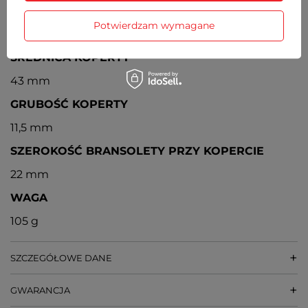
MECHANIZM
Potwierdzam wymagane
Kwarcowy, japoński
ŚREDNICA KOPERTY
43 mm
GRUBOŚĆ KOPERTY
11,5 mm
SZEROKOŚĆ BRANSOLETY PRZY KOPERCIE
22 mm
WAGA
105 g
SZCZEGÓŁOWE DANE
GWARANCJA