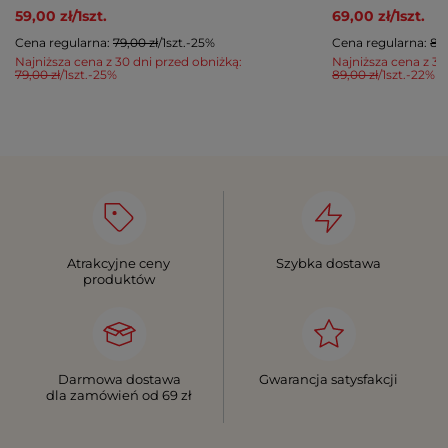
59,00 zł
/
1
szt.
69,00 zł
/
1
szt.
Cena regularna:
79,00 zł
/
1
szt.
-25%
Cena regularna:
89,
Najniższa cena z 30 dni przed obniżką:
Najniższa cena z 30
79,00 zł
/
1
szt.
-25%
89,00 zł
/
1
szt.
-22%
Atrakcyjne ceny
Szybka dostawa
produktów
Darmowa dostawa
Gwarancja satysfakcji
dla zamówień od 69 zł