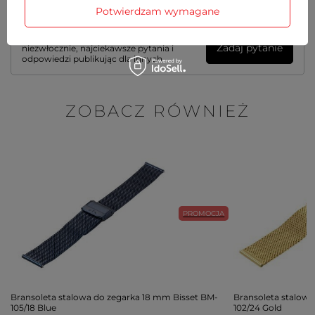
Potwierdzam wymagane
Potrzebujesz pomocy? Masz pytania?
Zadaj pytanie a my odpowiemy
Zadaj pytanie
niezwłocznie, najciekawsze pytania i
odpowiedzi publikując dla innych.
ZOBACZ RÓWNIEŻ
PROMOCJA
Bransoleta stalowa do zegarka 18 mm Bisset BM-
Bransoleta stalow
105/18 Blue
102/24 Gold