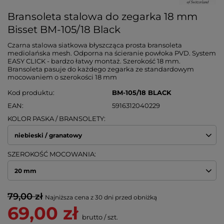
Bransoleta stalowa do zegarka 18 mm
Bisset BM-105/18 Black
Czarna stalowa siatkowa błyszcząca prosta bransoleta
mediolańska mesh. Odporna na ścieranie powłoka PVD. System
EASY CLICK - bardzo łatwy montaż. Szerokość 18 mm.
Bransoleta pasuje do każdego zegarka ze standardowym
mocowaniem o szerokości 18 mm
Kod produktu
BM-105/18 BLACK
EAN
5916312040229
KOLOR PASKA / BRANSOLETY
niebieski / granatowy
SZEROKOŚĆ MOCOWANIA
20 mm
79,00 zł
Najniższa cena z 30 dni przed obniżką
69,00 zł
brutto
/
szt.