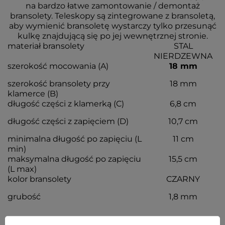
na bardzo łatwe zamontowanie / demontaż
bransolety. Teleskopy są zintegrowane z bransoletą,
aby wymienić bransoletę wystarczy tylko przesunąć
kulkę znajdującą się po jej wewnętrznej stronie.
materiał bransolety
STAL
NIERDZEWNA
szerokość mocowania (A)
18 mm
szerokość bransolety przy
18 mm
klamerce (B)
długość części z klamerką (C)
6,8 cm
długość części z zapięciem (D)
10,7 cm
minimalna długość po zapięciu (L
11 cm
min)
maksymalna długość po zapięciu
15,5 cm
(L max)
kolor bransolety
CZARNY
grubość
1,8 mm