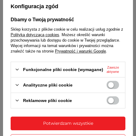
Konfiguracja zgód
Dbamy o Twoją prywatność
Sklep korzysta z plików cookie w celu realizacji usług zgodnie z
Polityką dotyczącą cookies
. Możesz określić warunki
przechowywania lub dostępu do cookie w Twojej przeglądarce.
Więcej informacji na temat warunków i prywatności można
znaleźć także na stronie
Prywatność i warunki Google
.
Zawsze
Funkcjonalne pliki cookie (wymagane)
aktywne
Wraz z bransoletą otrzymasz:
dowód zakupu - paragon lub fakturę VAT
Analityczne pliki cookie
komplet teleskopów
Reklamowe pliki cookie
SZCZEGÓŁOWE DANE
OPINIE
(1)
Potwierdzam wszystkie