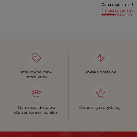
Cena regularna:
69,
Najniższa cena z 30
69,00 zł
/
1
szt.
-14%
Atrakcyjne ceny
Szybka dostawa
produktów
Darmowa dostawa
Gwarancja satysfakcji
dla zamówień od 69 zł