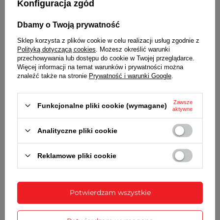
Konfiguracja zgód
Dbamy o Twoją prywatność
Sklep korzysta z plików cookie w celu realizacji usług zgodnie z
Polityką dotyczącą cookies
. Możesz określić warunki
przechowywania lub dostępu do cookie w Twojej przeglądarce.
Więcej informacji na temat warunków i prywatności można
znaleźć także na stronie
Prywatność i warunki Google
.
Zawsze
Wraz z bransoletą otrzymasz:
Funkcjonalne pliki cookie (wymagane)
aktywne
dowód zakupu - paragon lub fakturę VAT
Analityczne pliki cookie
komplet teleskopów
Reklamowe pliki cookie
SZCZEGÓŁOWE DANE
OPINIE
(1)
Potwierdzam wszystkie
Potrzebujesz pomocy? Masz pytania?