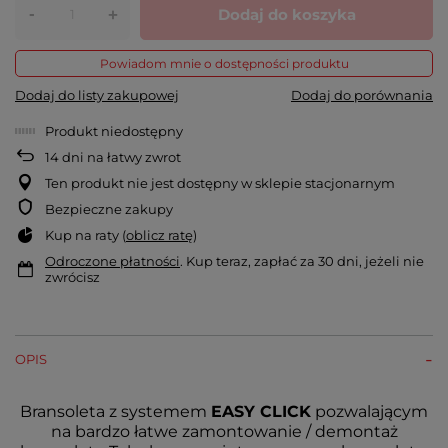
-
Dodaj do koszyka
+
Powiadom mnie o dostępności produktu
Dodaj do listy zakupowej
Dodaj do porównania
Produkt niedostępny
14
dni na łatwy zwrot
Ten produkt nie jest dostępny w sklepie stacjonarnym
Bezpieczne zakupy
Kup na raty (
oblicz ratę
)
Odroczone płatności
. Kup teraz, zapłać za 30 dni, jeżeli nie
zwrócisz
OPIS
Bransoleta z systemem
EASY CLICK
pozwalającym
na bardzo łatwe zamontowanie / demontaż