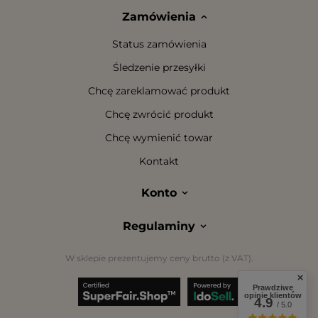
Zamówienia
Status zamówienia
Śledzenie przesyłki
Chcę zareklamować produkt
Chcę zwrócić produkt
Chcę wymienić towar
Kontakt
Konto
Regulaminy
W sklepie prezentujemy ceny brutto (z VAT).
Prawdziwe
opinie klientów
4.9
/ 5.0