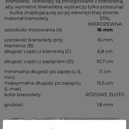
bransolety. Teleskopy są zintegrowane z bransoletą,
aby wymienić bransoletę wystarczy tylko przesunąć
kulkę znajdującą się po jej wewnętrznej stronie.
materiał bransolety
STAL
NIERDZEWNA
szerokość mocowania (A)
16 mm
szerokość bransolety przy
16 mm
klamerce (B)
długość części z klamerką (C)
6,8 cm
długość części z zapięciem (D)
10,7 cm
minimalna długość po zapięciu (L
11 cm
min)
maksymalna długość po zapięciu
15,5 cm
(L max)
kolor bransolety
RÓŻOWE ZŁOTO
grubość
1,8 mm