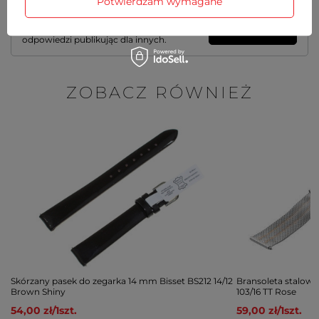
Potwierdzam wymagane
Zadaj pytanie a my odpowiemy
Zadaj pytanie
niezwłocznie, najciekawsze pytania i
odpowiedzi publikując dla innych.
ZOBACZ RÓWNIEŻ
Skórzany pasek do zegarka 14 mm Bisset BS212 14/12
Bransoleta stalowa
Brown Shiny
103/16 TT Rose
54,00 zł
/
1
szt.
59,00 zł
/
1
szt.