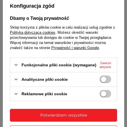
Konfiguracja zgód
Dbamy o Twoją prywatność
Sklep korzysta z plików cookie w celu realizacji usług zgodnie z
Polityką dotyczącą cookies
. Możesz określić warunki
przechowywania lub dostępu do cookie w Twojej przeglądarce.
Więcej informacji na temat warunków i prywatności można
znaleźć także na stronie
Prywatność i warunki Google
.
Zawsze
Funkcjonalne pliki cookie (wymagane)
aktywne
Wraz z bransoletą otrzymasz:
dowód zakupu - paragon lub fakturę VAT
Analityczne pliki cookie
komplet teleskopów
Reklamowe pliki cookie
SZCZEGÓŁOWE DANE
OPINIE
(0)
Potwierdzam wszystkie