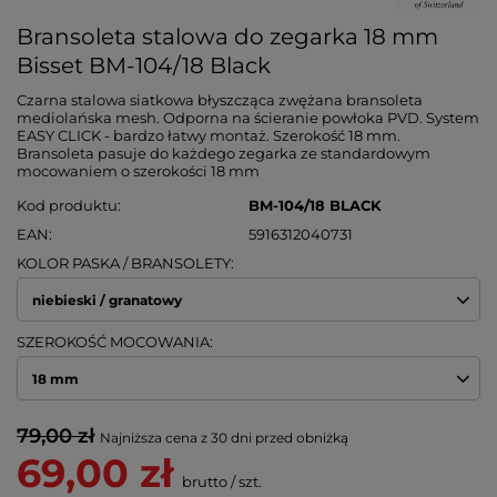
Bransoleta stalowa do zegarka 18 mm
Bisset BM-104/18 Black
Czarna stalowa siatkowa błyszcząca zwężana bransoleta
mediolańska mesh. Odporna na ścieranie powłoka PVD. System
EASY CLICK - bardzo łatwy montaż. Szerokość 18 mm.
Bransoleta pasuje do każdego zegarka ze standardowym
mocowaniem o szerokości 18 mm
Kod produktu
BM-104/18 BLACK
EAN
5916312040731
KOLOR PASKA / BRANSOLETY
niebieski / granatowy
SZEROKOŚĆ MOCOWANIA
18 mm
79,00 zł
Najniższa cena z 30 dni przed obniżką
69,00 zł
brutto
/
szt.