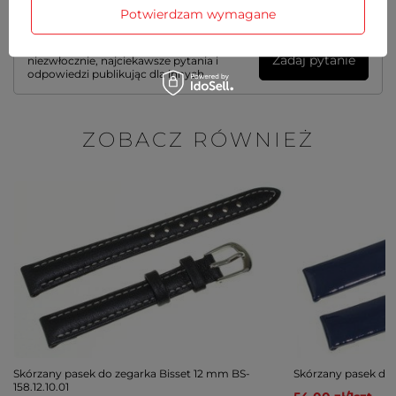
Potwierdzam wymagane
Potrzebujesz pomocy? Masz pytania?
Zadaj pytanie a my odpowiemy
Zadaj pytanie
niezwłocznie, najciekawsze pytania i
odpowiedzi publikując dla innych.
ZOBACZ RÓWNIEŻ
Skórzany pasek do zegarka Bisset 12 mm BS-
Skórzany pasek do 
158.12.10.01