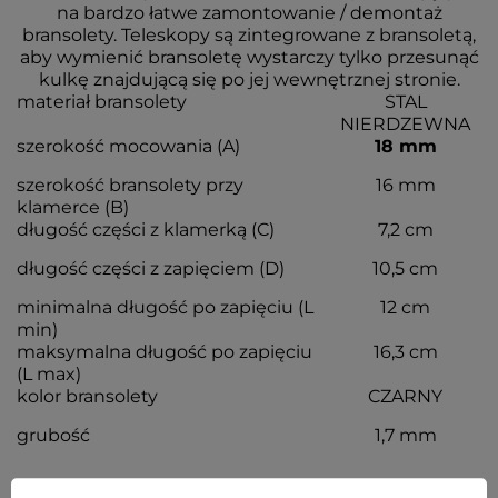
na bardzo łatwe zamontowanie / demontaż
bransolety. Teleskopy są zintegrowane z bransoletą,
aby wymienić bransoletę wystarczy tylko przesunąć
kulkę znajdującą się po jej wewnętrznej stronie.
materiał bransolety
STAL
NIERDZEWNA
szerokość mocowania (A)
18 mm
szerokość bransolety przy
16 mm
klamerce (B)
długość części z klamerką (C)
7,2 cm
długość części z zapięciem (D)
10,5 cm
minimalna długość po zapięciu (L
12 cm
min)
maksymalna długość po zapięciu
16,3 cm
(L max)
kolor bransolety
CZARNY
grubość
1,7 mm