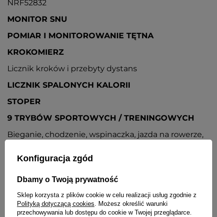
NRF52832
MONITOR SNU
POMIAR I MONITOROWANIE TĘTNA
KROKOMIERZ
Licznik kroków i przebyty dystans
LICZNIK SPALONYCH KALORII
STOPER
9 TRYBÓW SPORTOWYCH / TRENINGOWYCH
Bieganie, chodzenie, wspinaczka, jazda na rowerze,
pływanie, tenis stołowy, koszykówka, badminton,
piłka nożna
Konfiguracja zgód
POWIADOMIENIA O POŁACZENIACH
PRZYCHODZĄCYCH
Dbamy o Twoją prywatność
Podczas połączenia przychodzącego zegarek
Sklep korzysta z plików cookie w celu realizacji usług zgodnie z
wibruje i wyświetla informacje o osobie dzwoniącej
Polityką dotyczącą cookies
. Możesz określić warunki
przechowywania lub dostępu do cookie w Twojej przeglądarce.