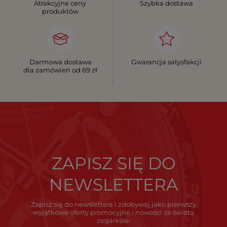
Atrakcyjne ceny
Szybka dostawa
produktów
Darmowa dostawa
Gwarancja satysfakcji
dla zamówień od 69 zł
ZAPISZ SIĘ DO
NEWSLETTERA
Zapisz się do newslettera i zdobywaj jako pierwszy
wyjątkowe oferty promocyjne i nowości ze świata
zegarków.