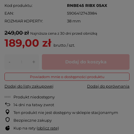
Kod produktu
RNBE45 RIBX 05AX
EAN
5906412743984
ROZMIAR KOPERTY
38 mm
249,00 zł
Najniższa cena z 30 dni przed obniżką
189,00 zł
brutto
/
szt.
-
Dodaj do koszyka
+
Powiadom mnie o dostępności produktu
Dodaj do listy zakupowej
Dodaj do porównania
Produkt niedostępny
14
dni na łatwy zwrot
Ten produkt nie jest dostępny w sklepie stacjonarnym
Bezpieczne zakupy
Kup na raty (
oblicz ratę
)