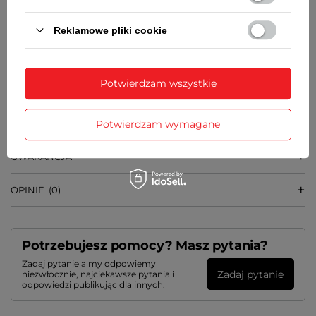
ZASILANIE
Reklamowe pliki cookie
1 bateria typu LR03 (AAA)
WYMIARY
Potwierdzam wszystkie
6,2 cm x 6,5 cm x 3,3 cm [szer x wys x gł]
SZCZEGÓŁOWE DANE
Potwierdzam wymagane
GWARANCJA
OPINIE
(0)
Potrzebujesz pomocy? Masz pytania?
Zadaj pytanie a my odpowiemy
Zadaj pytanie
niezwłocznie, najciekawsze pytania i
odpowiedzi publikując dla innych.