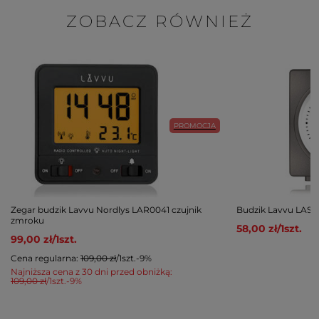
ZOBACZ RÓWNIEŻ
PROMOCJA
Zegar budzik Lavvu Nordlys LAR0041 czujnik
Budzik Lavvu LAS3
zmroku
58,00 zł
/
1
szt.
99,00 zł
/
1
szt.
Cena regularna:
109,00 zł
/
1
szt.
-9%
Najniższa cena z 30 dni przed obniżką:
109,00 zł
/
1
szt.
-9%