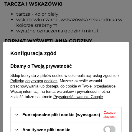
TARCZA I WSKAZÓWKI
tarcza - kolor biały
wskazówki czarne, wskazówka sekundnika w
kolorze srebrnym
wyraźne oznaczenia godzin i minut
FORMAT WYŚWIETLANIA GODZINY
12-godzinny
Konfiguracja zgód
MECHANIZM
Dbamy o Twoją prywatność
kwarcowy, cichy
Sklep korzysta z plików cookie w celu realizacji usług zgodnie z
ALARM
Polityką dotyczącą cookies
. Możesz określić warunki
przechowywania lub dostępu do cookie w Twojej przeglądarce.
TAK - budzenie narastającym dźwiękiem
Więcej informacji na temat warunków i prywatności można
elektronicznym
znaleźć także na stronie
Prywatność i warunki Google
.
NEOBRITE
Zawsze
Funkcjonalne pliki cookie (wymagane)
TAK - pokrycie końcówek wskazówek
aktywne
powodujące ich delikatne podświetlanie w
ciemnościach
Analityczne pliki cookie