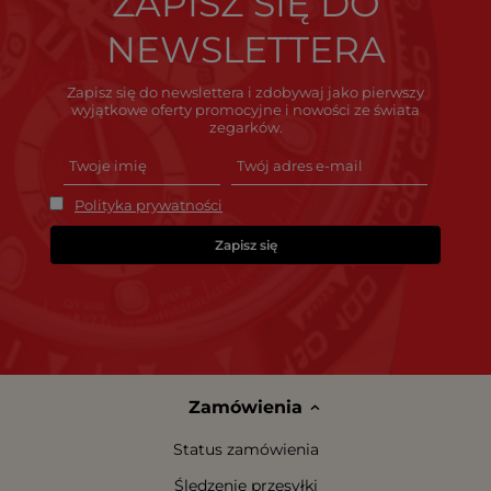
ZAPISZ SIĘ DO
NEWSLETTERA
Zapisz się do newslettera i zdobywaj jako pierwszy
wyjątkowe oferty promocyjne i nowości ze świata
zegarków.
Polityka prywatności
Zapisz się
Zamówienia
Status zamówienia
Śledzenie przesyłki