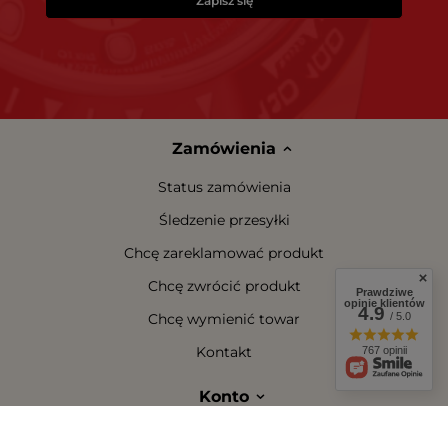
Zapisz się
Zamówienia
Status zamówienia
Śledzenie przesyłki
Chcę zareklamować produkt
Chcę zwrócić produkt
Prawdziwe
opinie klientów
4.9
/ 5.0
Chcę wymienić towar
Kontakt
767 opinii
Konto
Regulaminy