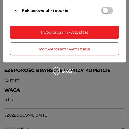
BATERIA
Reklamowe pliki cookie
Orientacyjny czas działania zegarka bez
konieczności wymiany baterii - 2 lata
ŚREDNICA KOPERTY
Potwierdzam wszystkie
29 mm
Potwierdzam wymagane
GRUBOŚĆ KOPERTY
8 mm
SZEROKOŚĆ BRANSOLETY PRZY KOPERCIE
15 mm
WAGA
41 g
SZCZEGÓŁOWE DANE
GWARANCJA