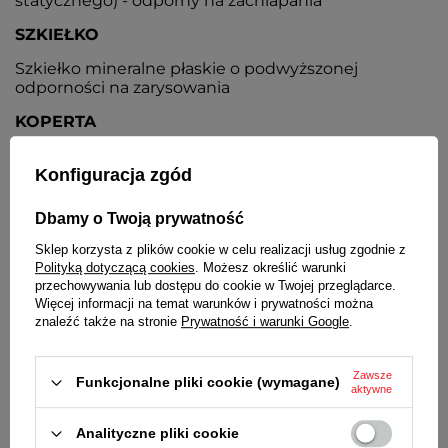
statycznego) - odporny na zachlapania
SZKIEŁKO
Szkiełko mineralne płaskie o podwyższonej
odporności na zarysowania
KOPERTA
Metalowa nierdzewna, pokryta odporną na ścieranie
Konfiguracja zgód
antyalergiczną powłoką IP w kolorze żółtego złota,
stalowy dekielek
Dbamy o Twoją prywatność
TARCZA
Sklep korzysta z plików cookie w celu realizacji usług zgodnie z
Kolor biały, kontrastowe czarne wskazówki i indeksy
Polityką dotyczącą cookies
. Możesz określić warunki
przechowywania lub dostępu do cookie w Twojej przeglądarce.
BRANSOLETA
Więcej informacji na temat warunków i prywatności można
znaleźć także na stronie
Prywatność i warunki Google
.
Stalowa, nierdzewna, rozciągana, pokryta odporną
na ścieranie antyalergiczną powłoką IP w kolorze
żółtego złota
Zawsze
Funkcjonalne pliki cookie (wymagane)
aktywne
ZAPIĘCIE
Analityczne pliki cookie
Brak - bransoleta rozciągana