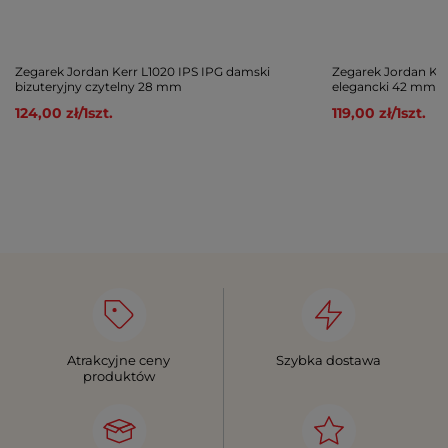
Zegarek Jordan Kerr L1020 IPS IPG damski
Zegarek Jordan Ke
bizuteryjny czytelny 28 mm
elegancki 42 mm
124,00 zł
/
1
szt.
119,00 zł
/
1
szt.
Atrakcyjne ceny
Szybka dostawa
produktów