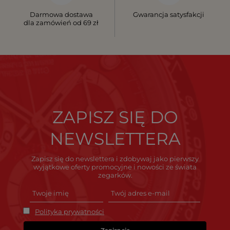
Darmowa dostawa
Gwarancja satysfakcji
dla zamówień od 69 zł
ZAPISZ SIĘ DO
NEWSLETTERA
Zapisz się do newslettera i zdobywaj jako pierwszy
wyjątkowe oferty promocyjne i nowości ze świata
zegarków.
Polityka prywatności