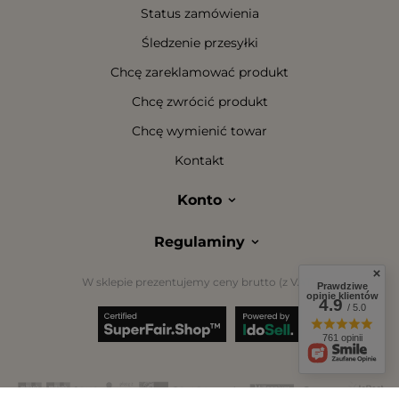
Status zamówienia
Śledzenie przesyłki
Chcę zareklamować produkt
Chcę zwrócić produkt
Chcę wymienić towar
Kontakt
Konto
Regulaminy
W sklepie prezentujemy ceny brutto (z VAT).
Prawdziwe
opinie klientów
4.9
/ 5.0
761 opinii