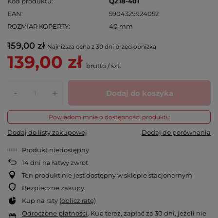
Kod produktu
QZ18-401
EAN
5904329924052
ROZMIAR KOPERTY
40 mm
159,00 zł
Najniższa cena z 30 dni przed obniżką
139,00 zł
brutto
/
szt.
-
Dodaj do koszyka
+
Powiadom mnie o dostępności produktu
Dodaj do listy zakupowej
Dodaj do porównania
Produkt niedostępny
14
dni na łatwy zwrot
Ten produkt nie jest dostępny w sklepie stacjonarnym
Bezpieczne zakupy
Kup na raty (
oblicz ratę
)
Odroczone płatności
. Kup teraz, zapłać za 30 dni, jeżeli nie