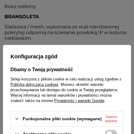
Kolor srebrny
BRANSOLETA
Siatkowa / mesh, wykonana ze stali nierdzewnej
pokrytej odporną na ścieranie powłoką IP w kolorze
niebieskim
ZAPIĘCIE
Konfiguracja zgód
Z możliwością regulacji, przesuwane
BATERIA
Dbamy o Twoją prywatność
Orientacyjny czas działania zegarka bez
Sklep korzysta z plików cookie w celu realizacji usług zgodnie z
konieczności wymiany baterii - 3 lata
Polityką dotyczącą cookies
. Możesz określić warunki
przechowywania lub dostępu do cookie w Twojej przeglądarce.
MECHANIZM
Więcej informacji na temat warunków i prywatności można
znaleźć także na stronie
Prywatność i warunki Google
.
Kwarcowy, japoński
ŚREDNICA KOPERTY
Zawsze
Funkcjonalne pliki cookie (wymagane)
aktywne
40 mm
Analityczne pliki cookie