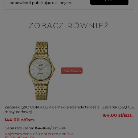
odpowiedzi publikując dla innych.
ZOBACZ RÓWNIEŻ
PROMOCJA
Zegarek Q&Q Q01A-002P damski elegancki tarcza z
Zegarek Q&Q C32A-
masy perłowej
164,00 zł
/
1
szt.
144,00 zł
/
1
szt.
Cena regularna:
154,00 zł
/
1
szt.
-6%
Najniższa cena z 30 dni przed obniżką:
154,00 zł
/
1
szt.
-6%