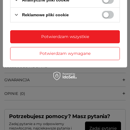
GRUBOŚĆ KOPERTY
8 mm
Reklamowe pliki cookie
SZEROKOŚĆ BRANSOLETY
18 mm
Potwierdzam wszystkie
WAGA
65 g
Potwierdzam wymagane
SZCZEGÓŁOWE DANE
GWARANCJA
OPINIE
(0)
Potrzebujesz pomocy? Masz pytania?
Zadaj pytanie a my odpowiemy
Zadaj pytanie
niezwłocznie, najciekawsze pytania i