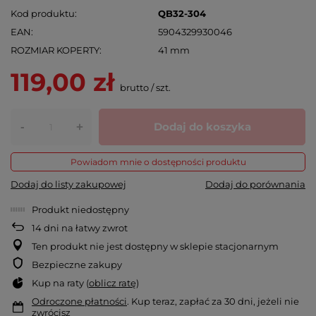
Kod produktu
QB32-304
EAN
5904329930046
ROZMIAR KOPERTY
41 mm
119,00 zł
brutto
/
szt.
-
Dodaj do koszyka
+
Powiadom mnie o dostępności produktu
Dodaj do listy zakupowej
Dodaj do porównania
Produkt niedostępny
14
dni na łatwy zwrot
Ten produkt nie jest dostępny w sklepie stacjonarnym
Bezpieczne zakupy
Kup na raty (
oblicz ratę
)
Odroczone płatności
. Kup teraz, zapłać za 30 dni, jeżeli nie
zwrócisz