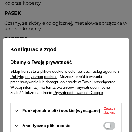
kolorze koperty
PASEK
Czarny, ze skóry ekologicznej, metalowa sprzączka w
kolorze koperty
ZAPIĘCIE
Klasyczne na sprzączkę
Konfiguracja zgód
BATERIA
Dbamy o Twoją prywatność
Orientacyjny czas działania zegarka bez
Sklep korzysta z plików cookie w celu realizacji usług zgodnie z
konieczności wymiany baterii - 3 lata
Polityką dotyczącą cookies
. Możesz określić warunki
przechowywania lub dostępu do cookie w Twojej przeglądarce.
MECHANIZM
Więcej informacji na temat warunków i prywatności można
znaleźć także na stronie
Prywatność i warunki Google
.
Kwarcowy, japoński
ŚREDNICA KOPERTY
Zawsze
Funkcjonalne pliki cookie (wymagane)
aktywne
41 mm
GRUBOŚĆ KOPERTY
Analityczne pliki cookie