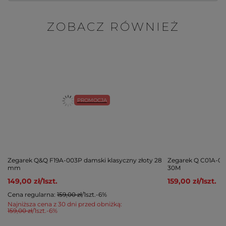
ZOBACZ RÓWNIEŻ
PROMOCJA
Zegarek Q&Q F19A-003P damski klasyczny złoty 28
Zegarek Q C01A-01
mm
30M
149,00 zł
/
1
szt.
159,00 zł
/
1
szt.
Cena regularna:
159,00 zł
/
1
szt.
-6%
Najniższa cena z 30 dni przed obniżką:
159,00 zł
/
1
szt.
-6%