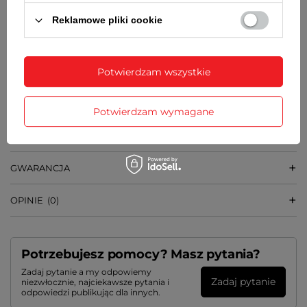
7,5 mm
Reklamowe pliki cookie
SZEROKOŚĆ PASKA
Przy kopercie 20 mm, przy zapięciu 16 mm
Potwierdzam wszystkie
WAGA
37 g
Potwierdzam wymagane
SZCZEGÓŁOWE DANE
GWARANCJA
OPINIE
(0)
Potrzebujesz pomocy? Masz pytania?
Zadaj pytanie a my odpowiemy
Zadaj pytanie
niezwłocznie, najciekawsze pytania i
odpowiedzi publikując dla innych.