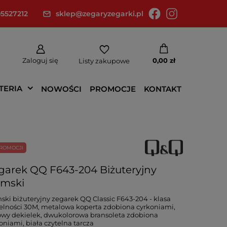
5527212
sklep@zegaryzegarki.pl
Zaloguj się
0,00 zł
Listy zakupowe
TERIA
NOWOŚCI
PROMOCJE
KONTAKT
ROMOCJI
garek QQ F643-204 Biżuteryjny
mski
ki biżuteryjny zegarek QQ Classic F643-204 - klasa
elności 30M, metalowa koperta zdobiona cyrkoniami,
owy dekielek, dwukolorowa bransoleta zdobiona
oniami, biała czytelna tarcza