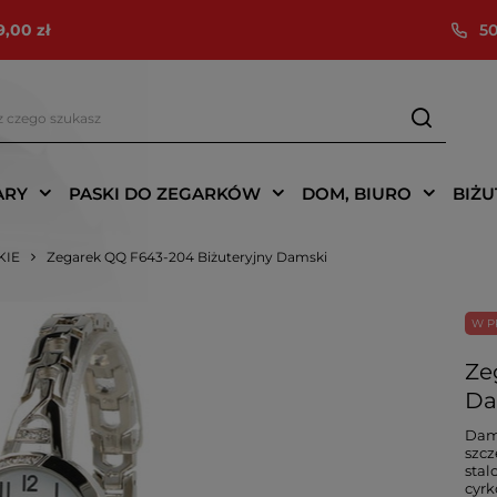
9,00 zł
50
ARY
PASKI DO ZEGARKÓW
DOM, BIURO
BIŻU
KIE
Zegarek QQ F643-204 Biżuteryjny Damski
W P
Ze
Da
Dams
szcz
stal
cyrk