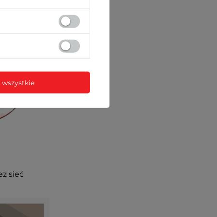
 wszystkie
ez sieć