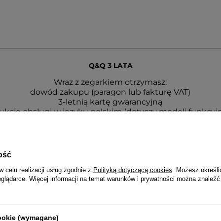
Q&Q 3 LATA
Wraz z zegarkiem otrzymasz:
dowód zakupu (paragon lub fakturę VAT)
3-letnią kartę gwarancyjną
rukcję obsługi w języku polskim (dotyczy modeli funkcyj
opakowanie - puszka lub pudełko Q&Q
ość
w celu realizacji usług zgodnie z
Polityką dotyczącą cookies
. Możesz określi
eglądarce. Więcej informacji na temat warunków i prywatności można znaleźć
cookie (wymagane)