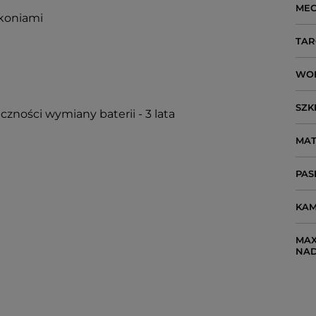
ME
rkoniami
TAR
WO
SZK
czności wymiany baterii - 3 lata
MAT
PAS
KAM
MAX
NA