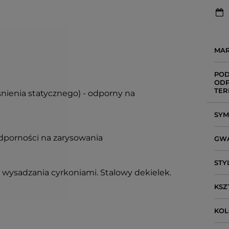
MA
POD
ODP
TER
śnienia statycznego) - odporny na
SY
dporności na zarysowania
GW
STY
 wysadzania cyrkoniami. Stalowy dekielek.
KSZ
KO