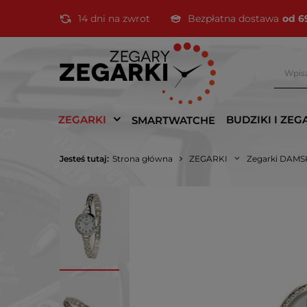
14 dni na zwrot
Bezpłatna dostawa
od 6
ZEGARKI
BUDZIKI I ZEG
SMARTWATCHE
Jesteś tutaj:
Strona główna
ZEGARKI
Zegarki DAMS