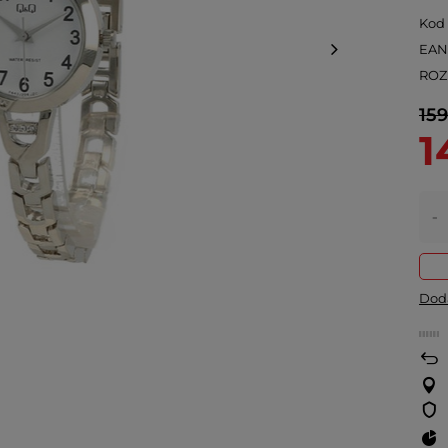
Kod
EA
ROZ
159
1
-
Doda