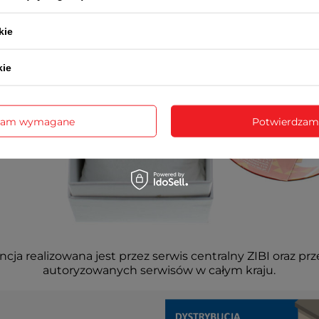
kie
kie
zam wymagane
Potwierdzam
cja realizowana jest przez serwis centralny ZIBI oraz prz
autoryzowanych serwisów w całym kraju.