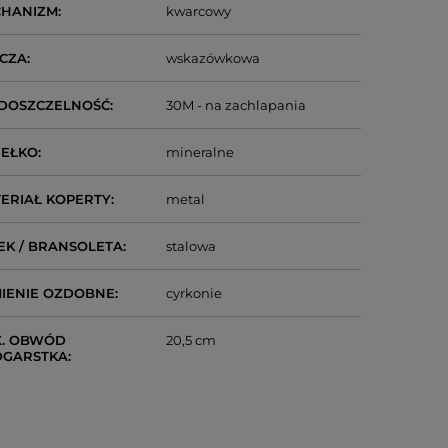
CHANIZM
kwarcowy
CZA
wskazówkowa
DOSZCZELNOŚĆ
30M - na zachlapania
IEŁKO
mineralne
ERIAŁ KOPERTY
metal
EK / BRANSOLETA
stalowa
IENIE OZDOBNE
cyrkonie
. OBWÓD
20,5 cm
DGARSTKA