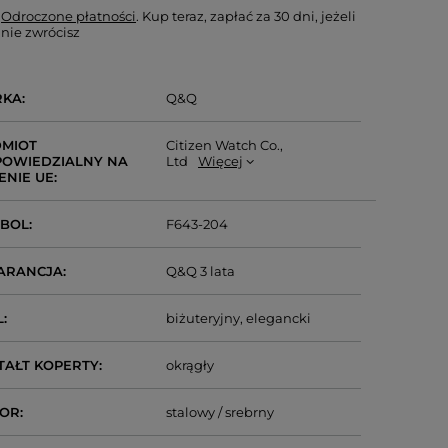
Odroczone płatności
. Kup teraz, zapłać za 30 dni, jeżeli
nie zwrócisz
RKA
Q&Q
MIOT
Citizen Watch Co.,
OWIEDZIALNY NA
Ltd
Więcej
ENIE UE
MBOL
F643-204
ARANCJA
Q&Q 3 lata
L
biżuteryjny
elegancki
TAŁT KOPERTY
okrągły
LOR
stalowy / srebrny