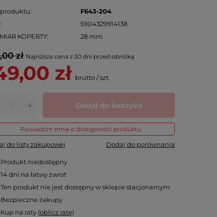
 produktu
F643-204
N
5904329914138
MIAR KOPERTY
28 mm
,00 zł
Najniższa cena z 30 dni przed obniżką
49,00 zł
brutto
/
szt.
Dodaj do koszyka
+
Powiadom mnie o dostępności produktu
j do listy zakupowej
Dodaj do porównania
Produkt niedostępny
14
dni na łatwy zwrot
Ten produkt nie jest dostępny w sklepie stacjonarnym
Bezpieczne zakupy
Kup na raty (
oblicz ratę
)