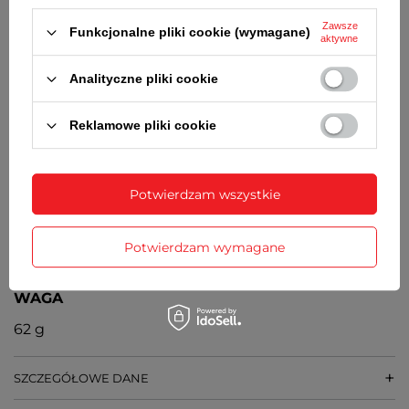
Orientacyjny czas działania zegarka bez
konieczności wymiany baterii - 3 lata
Zawsze
Funkcjonalne pliki cookie (wymagane)
aktywne
MECHANIZM
Analityczne pliki cookie
Kwarcowy, japoński
ŚREDNICA KOPERTY
Reklamowe pliki cookie
43 mm
GRUBOŚĆ KOPERTY
Potwierdzam wszystkie
11 mm
SZEROKOŚĆ PASKA
Potwierdzam wymagane
Przy kopercie 20 mm, przy zapięciu 18 mm
WAGA
62 g
SZCZEGÓŁOWE DANE