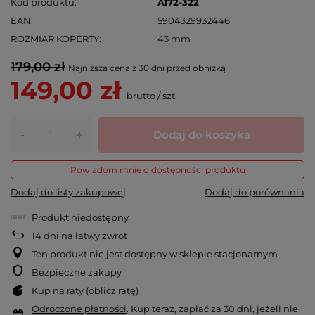
Kod produktu
A172-322
EAN
5904329932446
ROZMIAR KOPERTY
43 mm
179,00 zł
Najniższa cena z 30 dni przed obniżką
149,00 zł
brutto
/
szt.
-
Dodaj do koszyka
+
Powiadom mnie o dostępności produktu
Dodaj do listy zakupowej
Dodaj do porównania
Produkt niedostępny
14
dni na łatwy zwrot
Ten produkt nie jest dostępny w sklepie stacjonarnym
Bezpieczne zakupy
Kup na raty (
oblicz ratę
)
Odroczone płatności
. Kup teraz, zapłać za 30 dni, jeżeli nie