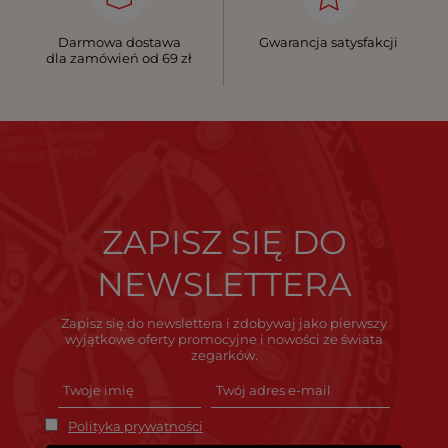
Darmowa dostawa
Gwarancja satysfakcji
dla zamówień od 69 zł
ZAPISZ SIĘ DO
NEWSLETTERA
Zapisz się do newslettera i zdobywaj jako pierwszy
wyjątkowe oferty promocyjne i nowości ze świata
zegarków.
Polityka prywatności