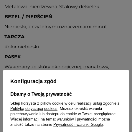
Metalowa, nierdzewna. Stalowy dekielek.
BEZEL / PIERŚCIEŃ
Niebieski, z czytelnymi oznaczeniami minut
TARCZA
Kolor niebieski
PASEK
Wykonany ze skóry ekologicznej, granatowy,
klejony, metalowa sprzączka
Konfiguracja zgód
ZAPIĘCIE
Klasyczne na sprzączkę
Dbamy o Twoją prywatność
DATOWNIK
Sklep korzysta z plików cookie w celu realizacji usług zgodnie z
Polityką dotyczącą cookies
. Możesz określić warunki
Wskaźniki dnia miesiąca umieszczony na godz. 3
przechowywania lub dostępu do cookie w Twojej przeglądarce.
Więcej informacji na temat warunków i prywatności można
BATERIA
znaleźć także na stronie
Prywatność i warunki Google
.