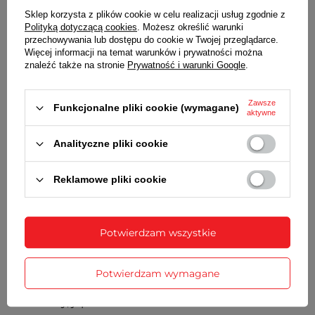
KOPERTA
Sklep korzysta z plików cookie w celu realizacji usług zgodnie z
Polityką dotyczącą cookies
. Możesz określić warunki
Metalowa, nierdzewna. Stalowy dekielek.
przechowywania lub dostępu do cookie w Twojej przeglądarce.
Więcej informacji na temat warunków i prywatności można
TARCZA
znaleźć także na stronie
Prywatność i warunki Google
.
Kolor srebrny, zdobiona cyrkoniami
Zawsze
PASEK
Funkcjonalne pliki cookie (wymagane)
aktywne
Skórzany, biały, klejony, gładki. Metalowa sprzączka
Analityczne pliki cookie
w kolorze koperty
ZAPIĘCIE
Reklamowe pliki cookie
Klasyczne, na sprzączkę
BATERIA
Potwierdzam wszystkie
Orientacyjny czas działania zegarka bez
konieczności wymiany baterii - 3 lata
Potwierdzam wymagane
MECHANIZM
Kwarcowy, japoński