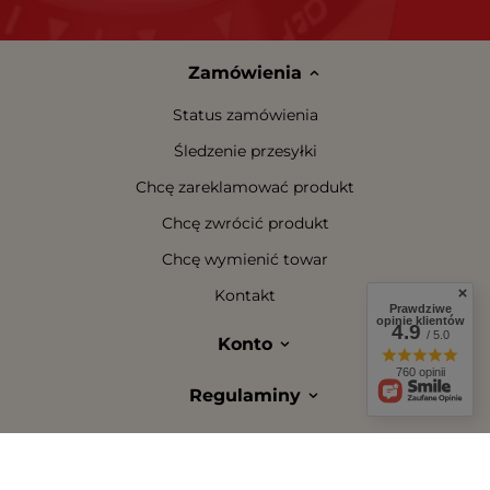
Zamówienia
Status zamówienia
Śledzenie przesyłki
Chcę zareklamować produkt
Chcę zwrócić produkt
Chcę wymienić towar
Kontakt
Prawdziwe
opinie klientów
4.9
/ 5.0
Konto
760 opinii
Regulaminy
W sklepie prezentujemy ceny brutto (z VAT).