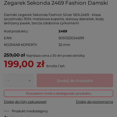
Zegarek Sekonda 2469 Fashion Damski
Damski zegarek Sekonda Fashion Silver SEK.2469 - klasa
szczelności 30M, metalowa koperta, stalowy dekielek, biały
skórzany pasek, tarcza zdobiona cyrkoniami
Kod produktu
2469
EAN
5051322024699
ROZMIAR KOPERTY
32 mm
259,00 zł
Najniższa cena z 30 dni przed obniżką
199,00 zł
brutto
/
szt.
-
Dodaj do koszyka
+
Powiadom mnie o dostępności produktu
Dodaj do listy zakupowej
Dodaj do porównania
Produkt niedostępny