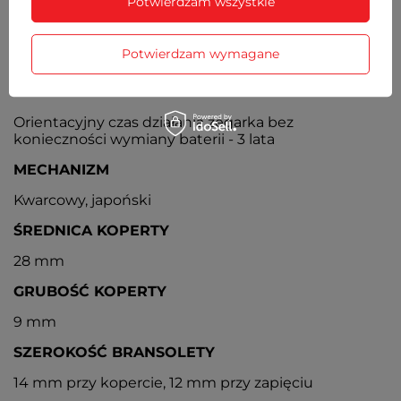
Pełne, zamknięte, z możliwością regulacji
Potwierdzam wszystkie
DATOWNIK
Potwierdzam wymagane
Wskaźnik dnia miesiąca umieszczony na godz. 3
BATERIA
Orientacyjny czas działania zegarka bez
konieczności wymiany baterii - 3 lata
MECHANIZM
Kwarcowy, japoński
ŚREDNICA KOPERTY
28 mm
GRUBOŚĆ KOPERTY
9 mm
SZEROKOŚĆ BRANSOLETY
14 mm przy kopercie, 12 mm przy zapięciu