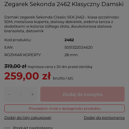
Zegarek Sekonda 2462 Klasyczny Damski
Damski zegarek Sekonda Classic SEK.2462 - klasa szczelności
50M, metalowa koperta, stalowy dekielek, srebrna tarcza z
dodatkami w kolorze żółtego złota, dwukolorowa stalowa
bransoleta, datownik
Kod produktu
2462
EAN
5051322024620
ROZMIAR KOPERTY
28 mm
319,00 zł
Najniższa cena z 30 dni przed obniżką
259,00 zł
brutto
/
szt.
-
Dodaj do koszyka
+
Powiadom mnie o dostępności produktu
Dodaj do listy zakupowej
Dodaj do porównania
Produkt niedostępny