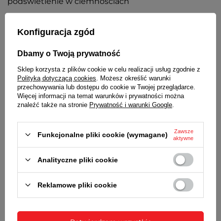
podświetlenie w ciemnościach
MINERAL GLASS
Konfiguracja zgód
Szkiełko mineralne płaskie o podwyższonej
odporności na zarysowania
Dbamy o Twoją prywatność
KOPERTA
Sklep korzysta z plików cookie w celu realizacji usług zgodnie z
Metalowa, nierdzewna. Stalowy dekielek.
Polityką dotyczącą cookies
. Możesz określić warunki
przechowywania lub dostępu do cookie w Twojej przeglądarce.
BEZEL / PIERŚCIEŃ
Więcej informacji na temat warunków i prywatności można
znaleźć także na stronie
Prywatność i warunki Google
.
Metalowy, pokryty odporną na ścieranie warstwą w
kolorze żółtego złota
Zawsze
Funkcjonalne pliki cookie (wymagane)
TARCZA
aktywne
Kolor srebrny, indeksy i wskazówki w kolorze złotym
Analityczne pliki cookie
BRANSOLETA
Reklamowe pliki cookie
Stalowa, nierdzewna, dwukolorowa
ZAPIĘCIE