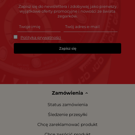
Zapisz się do newslettera i zdobywaj jako pierwszy
wyjątkowe oferty promocyjne i nowości ze świata
zegarków.
Polityka prywatności
Zapisz się
Zamówienia
Status zamówienia
Śledzenie przesyłki
Chcę zareklamować produkt
Chcę zwrócić produkt