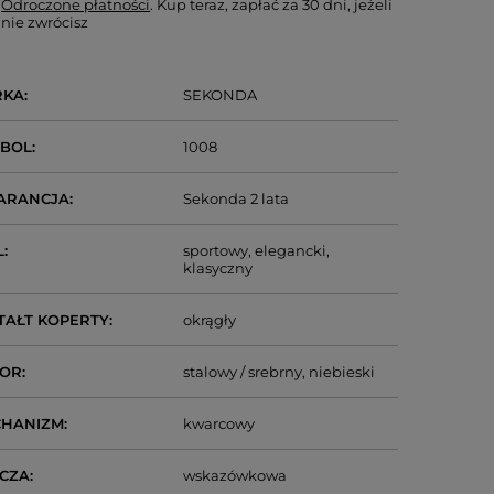
Odroczone płatności
. Kup teraz, zapłać za 30 dni, jeżeli
nie zwrócisz
RKA
SEKONDA
MBOL
1008
ARANCJA
Sekonda 2 lata
L
sportowy
elegancki
klasyczny
TAŁT KOPERTY
okrągły
LOR
stalowy / srebrny
niebieski
CHANIZM
kwarcowy
CZA
wskazówkowa