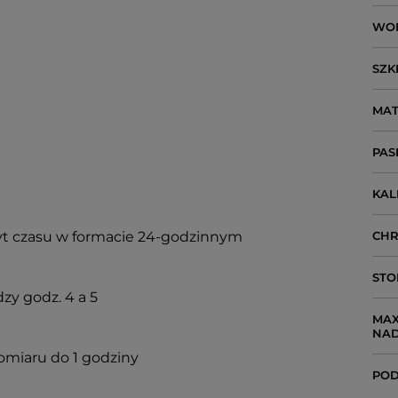
WO
SZK
MAT
PAS
KA
t czasu w formacie 24-godzinnym
CH
STO
y godz. 4 a 5
MAX
NA
pomiaru do 1 godziny
POD