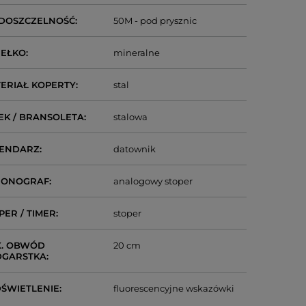
DOSZCZELNOŚĆ
50M - pod prysznic
IEŁKO
mineralne
ERIAŁ KOPERTY
stal
EK / BRANSOLETA
stalowa
LENDARZ
datownik
RONOGRAF
analogowy stoper
PER / TIMER
stoper
. OBWÓD
20 cm
DGARSTKA
ŚWIETLENIE
fluorescencyjne wskazówki