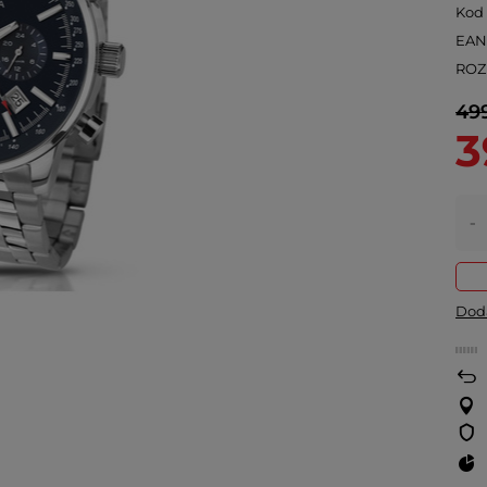
Kod
EA
ROZ
499
3
-
Doda