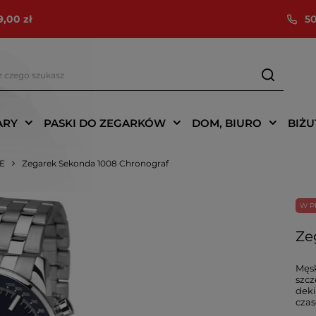
9,00 zł
50
ARY
PASKI DO ZEGARKÓW
DOM, BIURO
BIŻU
IE
Zegarek Sekonda 1008 Chronograf
W P
Ze
Męsk
szcz
deki
czas