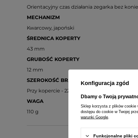
Orientacyjny czas działania zegarka bez konie
MECHANIZM
Kwarcowy, japoński
ŚREDNICA KOPERTY
43 mm
GRUBOŚĆ KOPERTY
12 mm
SZEROKOŚĆ BRANSOLETY
Konfiguracja zgód
Przy kopercie - 22 mm, przy zapięciu - 20 mm
Dbamy o Twoją prywatn
WAGA
Sklep korzysta z plików cookie 
110 g
dostępu do cookie w Twojej prz
warunki Google
.
Funkcjonalne pliki 