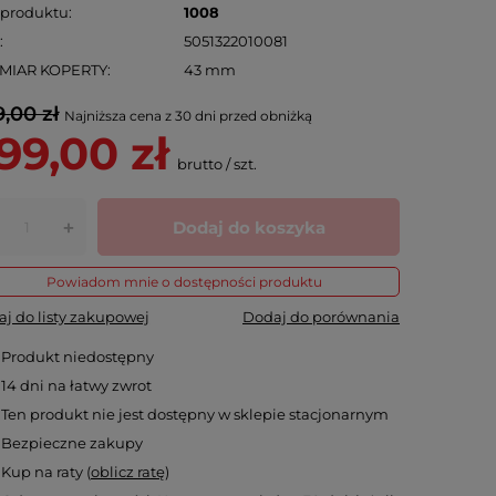
 produktu
1008
N
5051322010081
MIAR KOPERTY
43 mm
,00 zł
Najniższa cena z 30 dni przed obniżką
99,00 zł
brutto
/
szt.
Dodaj do koszyka
+
Powiadom mnie o dostępności produktu
j do listy zakupowej
Dodaj do porównania
Produkt niedostępny
14
dni na łatwy zwrot
Ten produkt nie jest dostępny w sklepie stacjonarnym
Bezpieczne zakupy
Kup na raty (
oblicz ratę
)