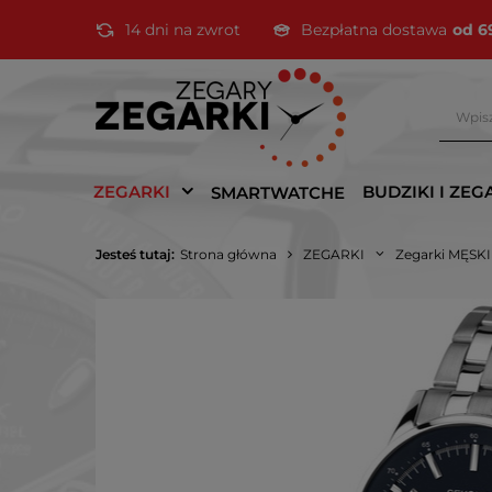
14 dni na zwrot
Bezpłatna dostawa
od 6
ZEGARKI
BUDZIKI I ZEG
SMARTWATCHE
Jesteś tutaj:
Strona główna
ZEGARKI
Zegarki MĘSK