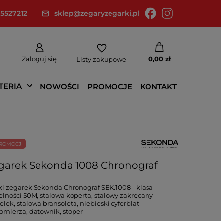
5527212
sklep@zegaryzegarki.pl
Zaloguj się
0,00 zł
Listy zakupowe
TERIA
NOWOŚCI
PROMOCJE
KONTAKT
ROMOCJI
garek Sekonda 1008 Chronograf
i zegarek Sekonda Chronograf SEK.1008 - klasa
elności 50M, stalowa koperta, stalowy zakręcany
elek, stalowa bransoleta, niebieski cyferblat
omierza, datownik, stoper