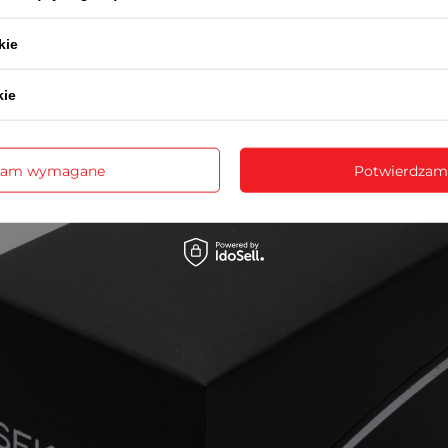
Wraz z produktem otrzymasz:
kie
dowód zakupu (paragon lub fakturę VAT)
2-letnią kartę gwarancyjną
opakowanie - ozdobne pudełko na zegarek
kie
zam wymagane
Potwierdzam