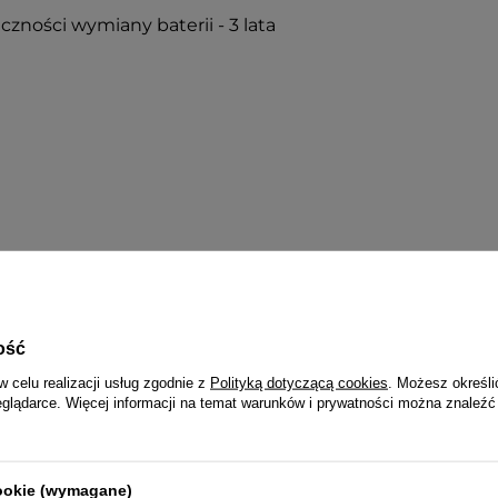
czności wymiany baterii - 3 lata
ość
w celu realizacji usług zgodnie z
Polityką dotyczącą cookies
. Możesz określi
eglądarce. Więcej informacji na temat warunków i prywatności można znaleźć
cookie (wymagane)
SEKONDA 2 LATA