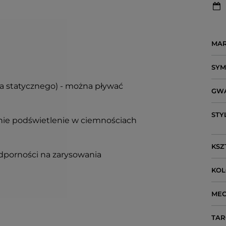
MA
SY
ia statycznego) - można pływać
GW
STY
nie podświetlenie w ciemnościach
KSZ
dporności na zarysowania
KO
ME
TAR