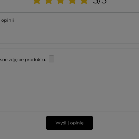
5/5
 opinii
sne zdjęcie produktu:
Wyślij opinię