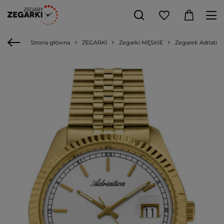
Strona główna
ZEGARKI
Zegarki MĘSKIE
Zegarek Adriatica