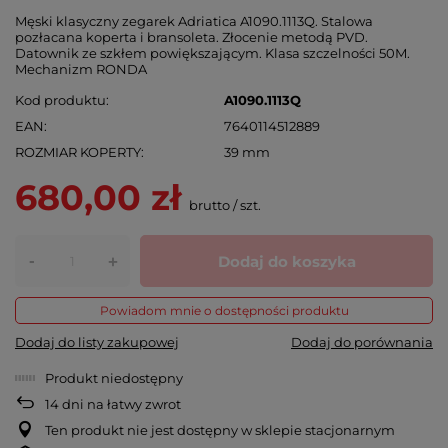
Męski klasyczny zegarek Adriatica A1090.1113Q. Stalowa
pozłacana koperta i bransoleta. Złocenie metodą PVD.
Datownik ze szkłem powiększającym. Klasa szczelności 50M.
Mechanizm RONDA
Kod produktu
A1090.1113Q
EAN
7640114512889
ROZMIAR KOPERTY
39 mm
680,00 zł
brutto
/
szt.
-
Dodaj do koszyka
+
Powiadom mnie o dostępności produktu
Dodaj do listy zakupowej
Dodaj do porównania
Produkt niedostępny
14
dni na łatwy zwrot
Ten produkt nie jest dostępny w sklepie stacjonarnym