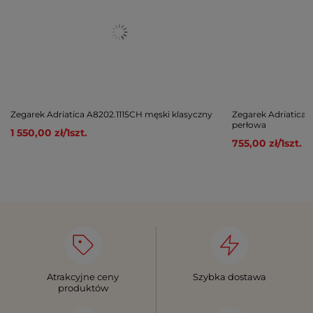
Zegarek Adriatica A8202.1115CH męski klasyczny
Zegarek Adriatica
perłowa
1 550,00 zł
/
1
szt.
755,00 zł
/
1
szt.
Atrakcyjne ceny
Szybka dostawa
produktów