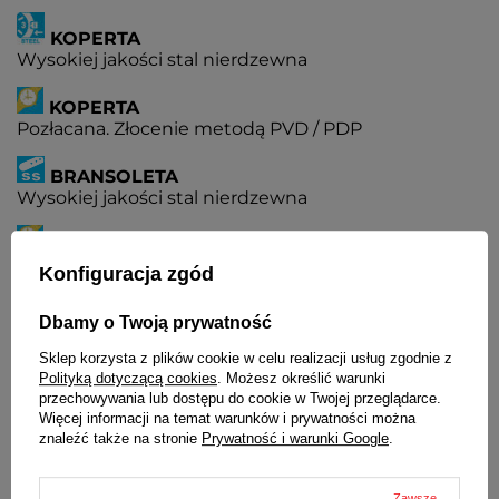
KOPERTA
Wysokiej jakości stal nierdzewna
KOPERTA
Pozłacana. Złocenie metodą PVD / PDP
BRANSOLETA
Wysokiej jakości stal nierdzewna
BRANSOLETA
Pozłacana. Złocenie metodą PVD / PDP
Konfiguracja zgód
ZAPIĘCIE
Dbamy o Twoją prywatność
Pełne, zamknięte
Sklep korzysta z plików cookie w celu realizacji usług zgodnie z
Polityką dotyczącą cookies
. Możesz określić warunki
ZAPIĘCIE
przechowywania lub dostępu do cookie w Twojej przeglądarce.
Z możliwością regulacji
Więcej informacji na temat warunków i prywatności można
znaleźć także na stronie
Prywatność i warunki Google
.
DEKIELEK
Zakręcany dekielek zwiększający szczelność zegarka
Zawsze