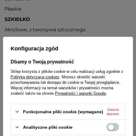
Płaskie
SZKIEŁKO
Akrylowe, z tworzywa sztucznego
KOPERTA
Konfiguracja zgód
Wysokiej jakości tworzywo sztuczne o dużej
wytrzymałości, kolor biały
Dbamy o Twoją prywatność
PASEK
Sklep korzysta z plików cookie w celu realizacji usług zgodnie z
Tworzywo sztuczne, dwukolorowy
Polityką dotyczącą cookies
. Możesz określić warunki
przechowywania lub dostępu do cookie w Twojej przeglądarce.
ZAPIĘCIE
Więcej informacji na temat warunków i prywatności można
znaleźć także na stronie
Prywatność i warunki Google
.
Klasyczne, na sprzączkę
BATERIA
Zawsze
Funkcjonalne pliki cookie (wymagane)
aktywne
Orientacyjny czas działania zegarka bez
konieczności wymiany baterii - 3 lata
Analityczne pliki cookie
MECHANIZM