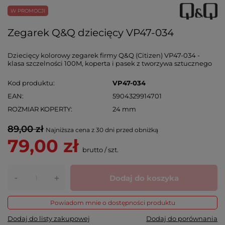
W PROMOCJI
Zegarek Q&Q dziecięcy VP47-034
Dziecięcy kolorowy zegarek firmy Q&Q (Citizen) VP47-034 -
klasa szczelności 100M, koperta i pasek z tworzywa sztucznego
Kod produktu
VP47-034
EAN
5904329914701
ROZMIAR KOPERTY
24 mm
89,00 zł
Najniższa cena z 30 dni przed obniżką
79,00 zł
brutto
/
szt.
-
Dodaj do koszyka
+
Powiadom mnie o dostępności produktu
Dodaj do listy zakupowej
Dodaj do porównania