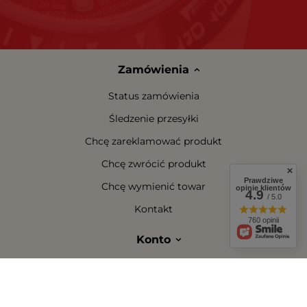
Zamówienia
Status zamówienia
Śledzenie przesyłki
Chcę zareklamować produkt
Chcę zwrócić produkt
Prawdziwe
Chcę wymienić towar
opinie klientów
4.9
/ 5.0
Kontakt
760 opinii
Konto
Regulaminy
W sklepie prezentujemy ceny brutto (z VAT).