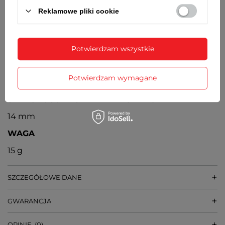
Reklamowe pliki cookie
Miyota
ŚREDNICA KOPERTY
24 mm
Potwierdzam wszystkie
GRUBOŚĆ KOPERTY
Potwierdzam wymagane
9 mm
SZEROKOŚĆ PASKA PRZY KOPERCIE
14 mm
WAGA
15 g
SZCZEGÓŁOWE DANE
GWARANCJA
OPINIE
(0)