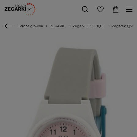
Strona główna
ZEGARKI
Zegarki DZIECIĘCE
Zegarek Q&Q d