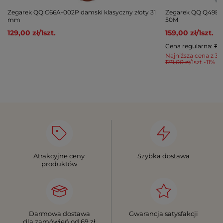
Zegarek QQ C66A-002P damski klasyczny złoty 31
Zegarek QQ Q49B-0
mm
50M
129,00 zł
/
1
szt.
159,00 zł
/
1
szt.
Cena regularna:
179
Najniższa cena z 30
179,00 zł
/
1
szt.
-11%
Atrakcyjne ceny
Szybka dostawa
produktów
Darmowa dostawa
Gwarancja satysfakcji
dla zamówień od 69 zł