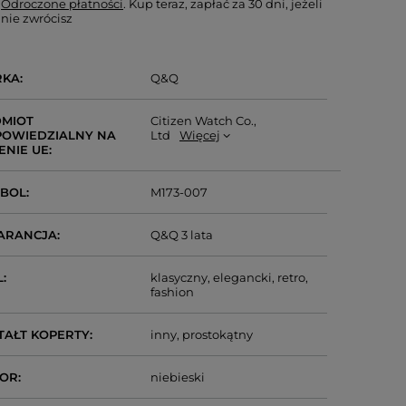
Odroczone płatności
. Kup teraz, zapłać za 30 dni, jeżeli
nie zwrócisz
RKA
Q&Q
MIOT
Citizen Watch Co.,
OWIEDZIALNY NA
Ltd
Więcej
ENIE UE
MBOL
M173-007
ARANCJA
Q&Q 3 lata
L
klasyczny
elegancki
retro
fashion
TAŁT KOPERTY
inny
prostokątny
LOR
niebieski