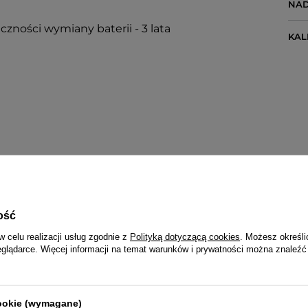
NA
czności wymiany baterii - 3 lata
KA
ana do 15 mm
ość
w celu realizacji usług zgodnie z
Polityką dotyczącą cookies
. Możesz określi
eglądarce. Więcej informacji na temat warunków i prywatności można znaleźć
cookie (wymagane)