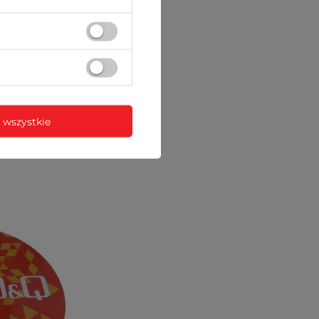
nych)
 wszystkie