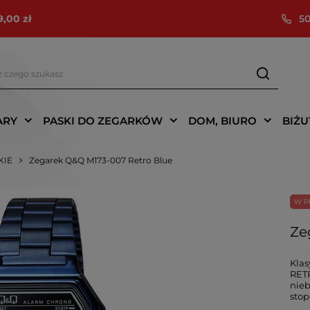
9,00 zł
50
ARY
PASKI DO ZEGARKÓW
DOM, BIURO
BIŻU
KIE
Zegarek Q&Q M173-007 Retro Blue
W P
Ze
Klas
RETR
nieb
stop