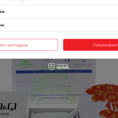
Q&Q 3 LATA
kie
Wraz z zegarkiem otrzymasz:
dowód zakupu (paragon lub fakturę VAT)
3-letnią kartę gwarancyjną
kie
rukcję obsługi w języku polskim (dotyczy modeli funkcyj
opakowanie - puszka lub pudełko Q&Q
zam wymagane
Potwierdzam