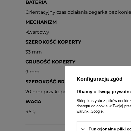
BATERIA
Orientacyjny czas działania zegarka bez konie
MECHANIZM
Kwarcowy
SZEROKOŚĆ KOPERTY
33 mm
GRUBOŚĆ KOPERTY
9 mm
Konfiguracja zgód
SZEROKOŚĆ BRANSOLETY
20 mm przy kopercie, w dalszej części zwęż
Dbamy o Twoją prywatn
Sklep korzysta z plików cookie 
WAGA
dostępu do cookie w Twojej prz
45 g
warunki Google
.
Funkcjonalne pliki 