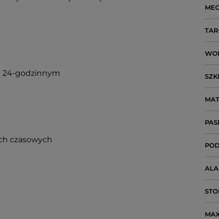
ME
TAR
WO
ub 24-godzinnym
SZK
MAT
PAS
ach czasowych
POD
AL
STO
MAX