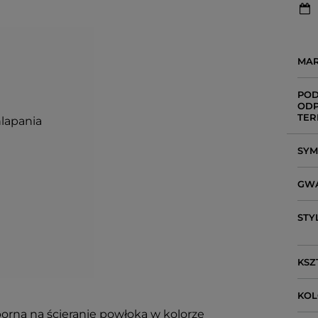
MA
POD
ODP
TER
hlapania
SY
GW
STY
KSZ
KO
porną na ścieranie powłoką w kolorze