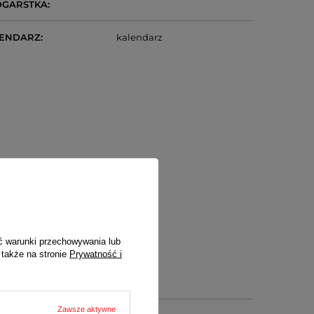
DGARSTKA
LENDARZ
kalendarz
ć warunki przechowywania lub
 także na stronie
Prywatność i
Zawsze aktywne