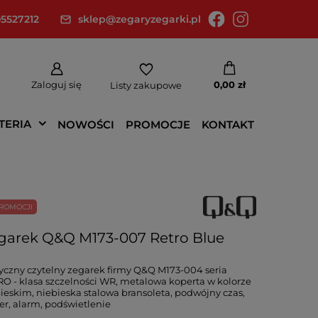
5527212
sklep@zegaryzegarki.pl
Zaloguj się
0,00 zł
Listy zakupowe
TERIA
NOWOŚCI
PROMOCJE
KONTAKT
ROMOCJI
garek Q&Q M173-007 Retro Blue
yczny czytelny zegarek firmy Q&Q M173-004 seria
O - klasa szczelności WR, metalowa koperta w kolorze
ieskim, niebieska stalowa bransoleta, podwójny czas,
er, alarm, podświetlenie