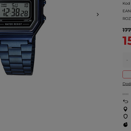
Kod
EA
ROZ
177
1
-
Doda