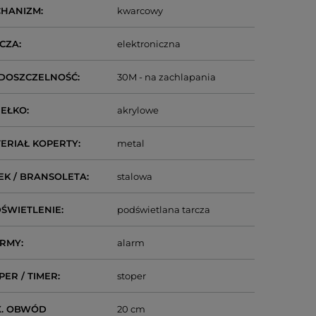
CHANIZM
kwarcowy
CZA
elektroniczna
DOSZCZELNOŚĆ
30M - na zachlapania
IEŁKO
akrylowe
ERIAŁ KOPERTY
metal
EK / BRANSOLETA
stalowa
ŚWIETLENIE
podświetlana tarcza
ARMY
alarm
PER / TIMER
stoper
. OBWÓD
20 cm