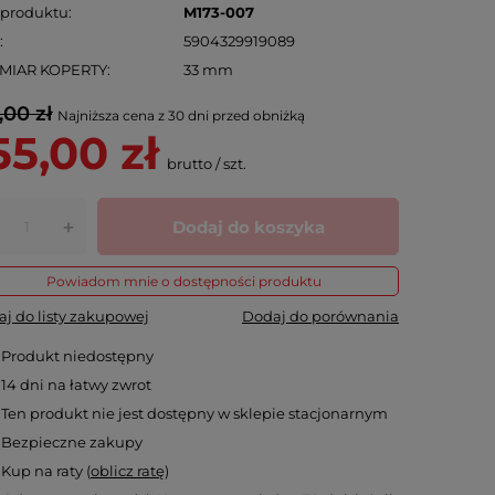
 produktu
M173-007
N
5904329919089
MIAR KOPERTY
33 mm
,00 zł
Najniższa cena z 30 dni przed obniżką
55,00 zł
brutto
/
szt.
Dodaj do koszyka
+
Powiadom mnie o dostępności produktu
j do listy zakupowej
Dodaj do porównania
Produkt niedostępny
14
dni na łatwy zwrot
Ten produkt nie jest dostępny w sklepie stacjonarnym
Bezpieczne zakupy
Kup na raty (
oblicz ratę
)