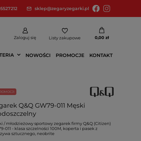
5527212
sklep@zegaryzegarki.pl
Zaloguj się
0,00 zł
Listy zakupowe
TERIA
NOWOŚCI
PROMOCJE
KONTAKT
ROMOCJI
garek Q&Q GW79-011 Męski
doszczelny
i / młodzieżowy sportowy zegarek firmy Q&Q (Citizen)
-011 - klasa szczelności 100M, koperta i pasek z
zywa sztucznego, neobrite