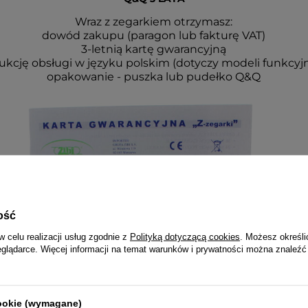
Wraz z zegarkiem otrzymasz:
dowód zakupu (paragon lub fakturę VAT)
3-letnią kartę gwarancyjną
rukcję obsługi w języku polskim (dotyczy modeli funkcyj
opakowanie - puszka lub pudełko Q&Q
ość
w celu realizacji usług zgodnie z
Polityką dotyczącą cookies
. Możesz określi
eglądarce. Więcej informacji na temat warunków i prywatności można znaleźć
cookie (wymagane)