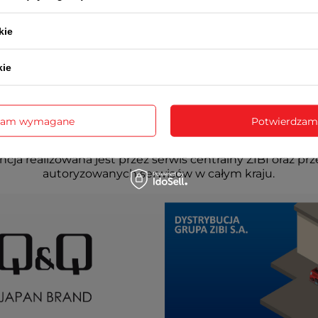
kie
kie
zam wymagane
Potwierdzam
cja realizowana jest przez serwis centralny ZIBI oraz prz
autoryzowanych serwisów w całym kraju.