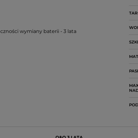
TAR
WO
czności wymiany baterii - 3 lata
SZK
MAT
PAS
MAX
NA
POD
Q&Q 3 LATA