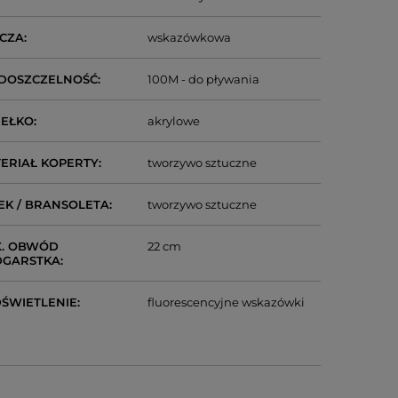
CZA
wskazówkowa
DOSZCZELNOŚĆ
100M - do pływania
IEŁKO
akrylowe
ERIAŁ KOPERTY
tworzywo sztuczne
EK / BRANSOLETA
tworzywo sztuczne
. OBWÓD
22 cm
DGARSTKA
ŚWIETLENIE
fluorescencyjne wskazówki