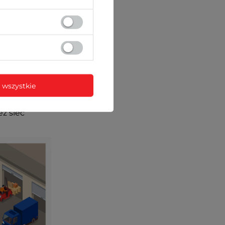
 wszystkie
ez sieć