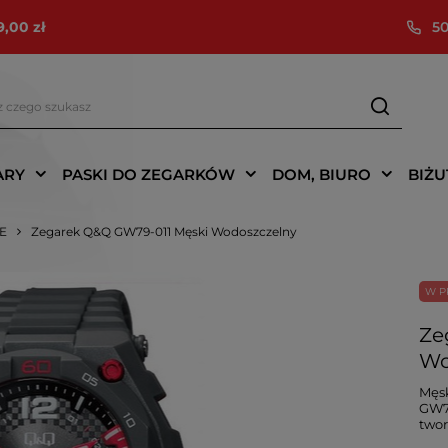
9,00 zł
50
ARY
PASKI DO ZEGARKÓW
DOM, BIURO
BIŻU
IE
Zegarek Q&Q GW79-011 Męski Wodoszczelny
W P
Ze
Wo
Męsk
GW79
twor