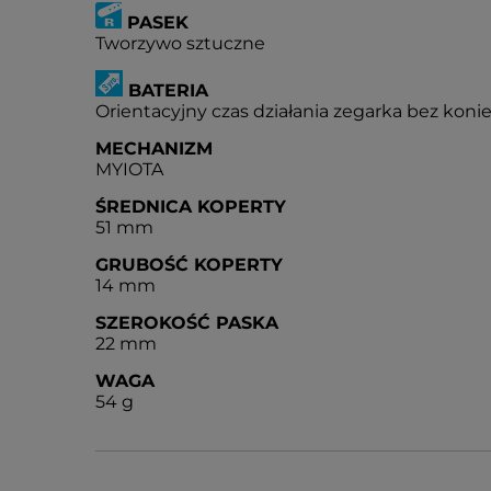
PASEK
Tworzywo sztuczne
BATERIA
Orientacyjny czas działania zegarka bez konie
MECHANIZM
MYIOTA
ŚREDNICA KOPERTY
51 mm
GRUBOŚĆ KOPERTY
14 mm
SZEROKOŚĆ PASKA
22 mm
WAGA
54 g