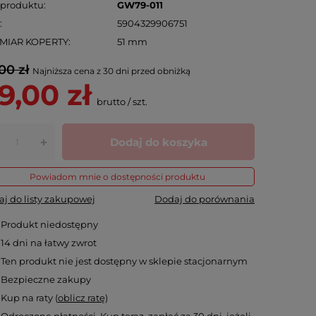
 produktu
GW79-011
N
5904329906751
MIAR KOPERTY
51 mm
00 zł
Najniższa cena z 30 dni przed obniżką
9,00 zł
brutto
/
szt.
Dodaj do koszyka
+
Powiadom mnie o dostępności produktu
j do listy zakupowej
Dodaj do porównania
Produkt niedostępny
14
dni na łatwy zwrot
Ten produkt nie jest dostępny w sklepie stacjonarnym
Bezpieczne zakupy
Kup na raty (
oblicz ratę
)