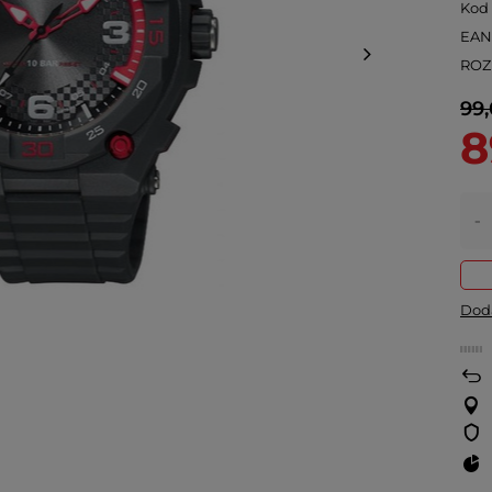
Kod
EA
ROZ
99,
8
-
Doda