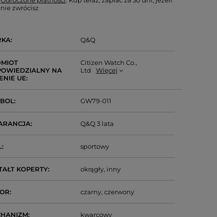
Odroczone płatności
. Kup teraz, zapłać za 30 dni, jeżeli
nie zwrócisz
RKA
Q&Q
MIOT
Citizen Watch Co.,
OWIEDZIALNY NA
Ltd
Więcej
ENIE UE
MBOL
GW79-011
ARANCJA
Q&Q 3 lata
L
sportowy
TAŁT KOPERTY
okrągły
inny
LOR
czarny
czerwony
CHANIZM
kwarcowy