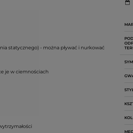
MA
POD
ODP
enia statycznego) - można pływać i nurkować
TER
SY
ce je w ciemnościach
GW
STY
KSZ
KO
wytrzymałości
ME