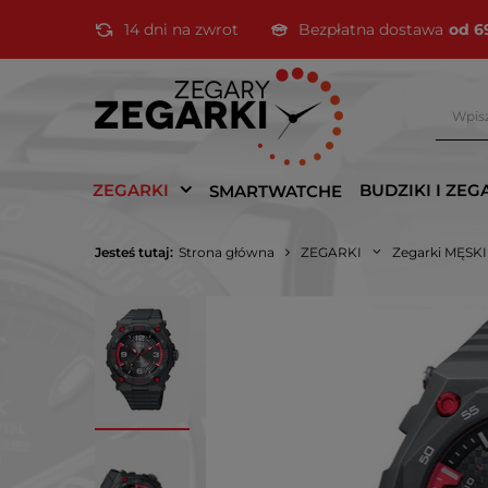
14 dni na zwrot
Bezpłatna dostawa
od 6
ZEGARKI
BUDZIKI I ZEG
SMARTWATCHE
Jesteś tutaj:
Strona główna
ZEGARKI
Zegarki MĘSK