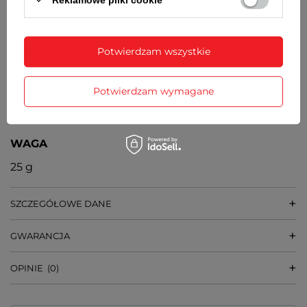
WYMIARY KOPERTY
28 mm x 28 mm [szer x wys]
GRUBOŚĆ KOPERTY
Potwierdzam wszystkie
8 mm
Potwierdzam wymagane
SZEROKOŚĆ PASKA PRZY KOPERCIE
16 mm
WAGA
25 g
SZCZEGÓŁOWE DANE
GWARANCJA
OPINIE
(0)