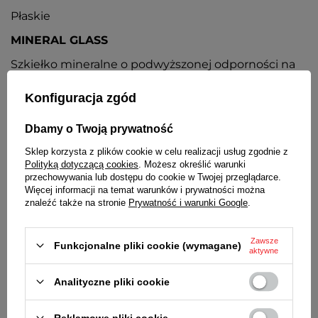
Płaskie
MINERAL GLASS
Szkiełko mineralne o podwyższonej odporności na
zarysowania
Konfiguracja zgód
KOPERTA
Metalowa, nierdzewna, pokryta odporną na ścieranie
Dbamy o Twoją prywatność
powłoką w kolorze żółtego złota
Sklep korzysta z plików cookie w celu realizacji usług zgodnie z
PASEK
Polityką dotyczącą cookies
. Możesz określić warunki
przechowywania lub dostępu do cookie w Twojej przeglądarce.
Skórzany, brązowy
Więcej informacji na temat warunków i prywatności można
znaleźć także na stronie
Prywatność i warunki Google
.
BATERIA
Orientacyjny czas działania zegarka bez
Zawsze
Funkcjonalne pliki cookie (wymagane)
konieczności wymiany baterii - 3 lata
aktywne
MECHANIZM
Analityczne pliki cookie
Miyota
Reklamowe pliki cookie