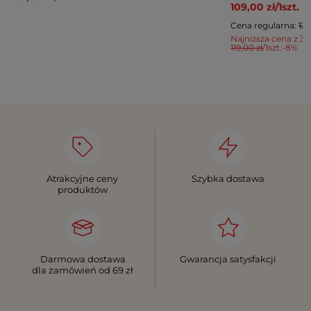
109,00 zł
/
1
szt.
Cena regularna:
129
Najniższa cena z 30
119,00 zł
/
1
szt.
-8%
Atrakcyjne ceny
Szybka dostawa
produktów
Darmowa dostawa
Gwarancja satysfakcji
dla zamówień od 69 zł