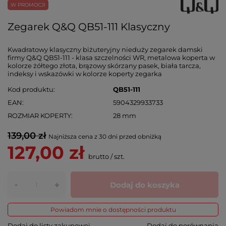
W PROMOCJI
Zegarek Q&Q QB51-111 Klasyczny
Kwadratowy klasyczny biżuteryjny nieduży zegarek damski
firmy Q&Q QB51-111 - klasa szczelności WR, metalowa koperta w
kolorze żółtego złota, brązowy skórzany pasek, biała tarcza,
indeksy i wskazówki w kolorze koperty zegarka
Kod produktu
QB51-111
EAN
5904329933733
ROZMIAR KOPERTY
28 mm
139,00 zł
Najniższa cena z 30 dni przed obniżką
127,00 zł
brutto
/
szt.
-
Dodaj do koszyka
+
Powiadom mnie o dostępności produktu
Dodaj do listy zakupowej
Dodaj do porównania