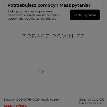
Potrzebujesz pomocy? Masz pytania?
Zadaj pytanie a my odpowiemy
Zadaj pytanie
niezwłocznie, najciekawsze pytania i
odpowiedzi publikując dla innych.
ZOBACZ RÓWNIEŻ
Zegarek Q&Q Q77B-002P męski czarny
Zegarek Q&Q C36A-
tarcza świecące cy
169,00 zł
/
1
szt.