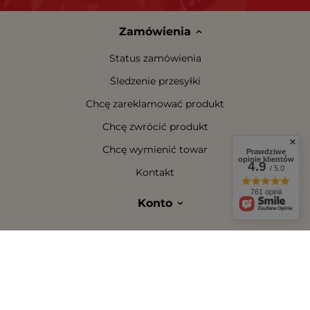
Zamówienia
Status zamówienia
Śledzenie przesyłki
Chcę zareklamować produkt
Chcę zwrócić produkt
Chcę wymienić towar
Prawdziwe
opinie klientów
4.9
/ 5.0
Kontakt
761 opinii
Konto
Regulaminy
W sklepie prezentujemy ceny brutto (z VAT).