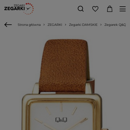
Strona główna
ZEGARKI
Zegarki DAMSKIE
Zegarek Q&Q QB5