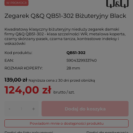
W PROMOCJI
Zegarek Q&Q QB51-302 Biżuteryjny Black
Kwadratowy klasyczny biżuteryjny nieduży zegarek damski
firmy Q&Q QB51-302 - klasa szczelności WR, metalowa koperta,
czarny skórzany pasek, czarna tarcza, kontrastowe indeksy i
wskazówki
Kod produktu
QB51-302
EAN
5904329933740
ROZMIAR KOPERTY
28 mm
139,00 zł
Najniższa cena z 30 dni przed obniżką
124,00 zł
brutto
/
szt.
-
Dodaj do koszyka
+
Powiadom mnie o dostępności produktu
Dodaj do listy zakupowej
Dodaj do porównania