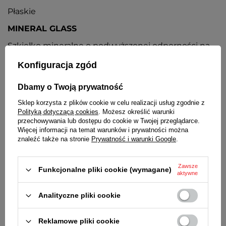
Płaskie
MINERAL GLASS
Szkiełko mineralne o podwyższonej odporności na
zarysowania
Konfiguracja zgód
KOPERTA
Dbamy o Twoją prywatność
Metalowa, nierdzewna
Sklep korzysta z plików cookie w celu realizacji usług zgodnie z
PASEK
Polityką dotyczącą cookies
. Możesz określić warunki
przechowywania lub dostępu do cookie w Twojej przeglądarce.
Skórzany, czarny
Więcej informacji na temat warunków i prywatności można
znaleźć także na stronie
Prywatność i warunki Google
.
BATERIA
Orientacyjny czas działania zegarka bez
Zawsze
konieczności wymiany baterii - 3 lata
Funkcjonalne pliki cookie (wymagane)
aktywne
MECHANIZM
Analityczne pliki cookie
Miyota
WYMIARY KOPERTY
Reklamowe pliki cookie