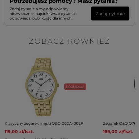
Potrzebujesz pomocy? Masz pytania?
Zadaj pytanie a my odpowiemy
Zadaj pytanie
niezwłocznie, najciekawsze pytania i
odpowiedzi publikując dla innych.
ZOBACZ RÓWNIEŻ
PROMOCJA
Klasyczny zegarek męski Q&Q C00A-002P
Zegarek Q&Q Q76B
119,00 zł
/
1
szt.
169,00 zł
/
1
szt.