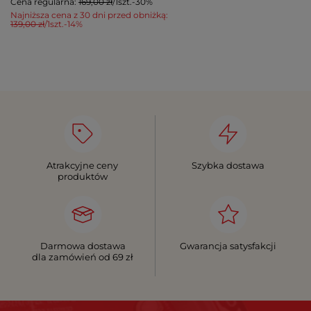
Cena regularna:
169,00 zł
/
1
szt.
-30%
Najniższa cena z 30 dni przed obniżką:
139,00 zł
/
1
szt.
-14%
Atrakcyjne ceny
Szybka dostawa
produktów
Darmowa dostawa
Gwarancja satysfakcji
dla zamówień od 69 zł