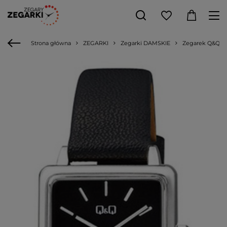
Strona główna
ZEGARKI
Zegarki DAMSKIE
Zegarek Q&Q QB