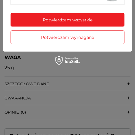
28 mm x 28 mm [szer x wys]
GRUBOŚĆ KOPERTY
Potwierdzam wszystkie
8 mm
SZEROKOŚĆ PASKA PRZY KOPERCIE
Potwierdzam wymagane
16 mm
WAGA
25 g
SZCZEGÓŁOWE DANE
GWARANCJA
OPINIE
(0)