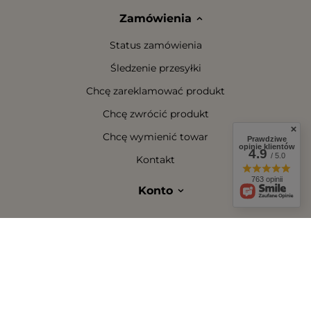
Zamówienia
Status zamówienia
Śledzenie przesyłki
Chcę zareklamować produkt
Chcę zwrócić produkt
Chcę wymienić towar
Prawdziwe
opinie klientów
4.9
/ 5.0
Kontakt
763 opinii
Konto
Regulaminy
W sklepie prezentujemy ceny brutto (z VAT).