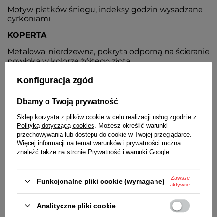
Motyw płatków śniegu, indeksy godzin wysadzane
cyrkoniami
KOPERTA
Metalowa, nierdzewna, pokryta odporną na ścieranie
powłoką w kolorze żółtego złota
BRANSOLETA
Konfiguracja zgód
Rozciągana, wykonana z wysokiej jakości stali
Dbamy o Twoją prywatność
nierdzewnej, pokryta powłoką w kolorze żółtego
złota
Sklep korzysta z plików cookie w celu realizacji usług zgodnie z
Polityką dotyczącą cookies
. Możesz określić warunki
BATERIA
przechowywania lub dostępu do cookie w Twojej przeglądarce.
Więcej informacji na temat warunków i prywatności można
Orientacyjny czas działania zegarka bez
znaleźć także na stronie
Prywatność i warunki Google
.
konieczności wymiany baterii - 3 lata
MECHANIZM
Zawsze
Funkcjonalne pliki cookie (wymagane)
aktywne
Miyota
ŚREDNICA KOPERTY
Analityczne pliki cookie