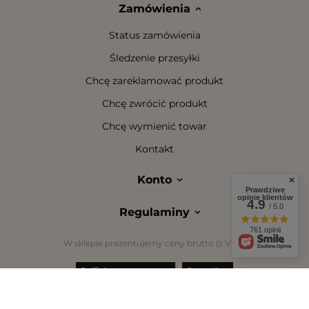
Zamówienia
Status zamówienia
Śledzenie przesyłki
Chcę zareklamować produkt
Chcę zwrócić produkt
Chcę wymienić towar
Kontakt
Konto
Prawdziwe
opinie klientów
4.9
/ 5.0
Regulaminy
761 opinii
W sklepie prezentujemy ceny brutto (z VAT).