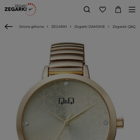
Strona główna
ZEGARKI
Zegarki DAMSKIE
Zegarek Q&Q QB