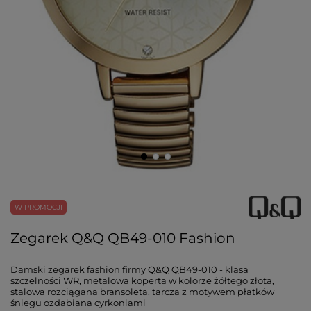
W PROMOCJI
Zegarek Q&Q QB49-010 Fashion
Damski zegarek fashion firmy Q&Q QB49-010 - klasa
szczelności WR, metalowa koperta w kolorze żółtego złota,
stalowa rozciągana bransoleta, tarcza z motywem płatków
śniegu ozdabiana cyrkoniami