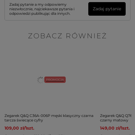
Zadaj pytanie a my odpowiemy
Zadaj pytanie
niezwłocznie, najciekawsze pytania i
odpowiedzi publikując dla innych.
ZOBACZ RÓWNIEŻ
PROMOCJA
Zegarek Q&Q C36A-006P męski klasyczny czarna
Zegarek Q&Q Q76B
tarcza świecące cyfry
czarny matowy
109,00 zł
/
1
szt.
149,00 zł
/
1
szt.