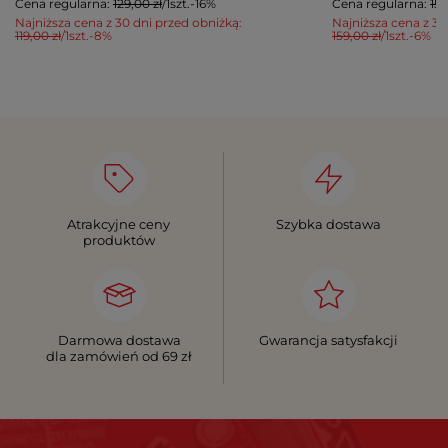
Cena regularna:
129,00 zł
/
1
szt.
-16%
Cena regularna:
159
Najniższa cena z 30 dni przed obniżką:
Najniższa cena z 30
119,00 zł
/
1
szt.
-8%
159,00 zł
/
1
szt.
-6%
Atrakcyjne ceny
Szybka dostawa
produktów
Darmowa dostawa
Gwarancja satysfakcji
dla zamówień od 69 zł