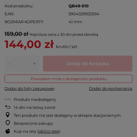
Kod produktu
QB49-010
EAN
5904329932934
ROZMIAR KOPERTY
41 mm
159,00 zł
Najniższa cena z 30 dni przed obniżką
144,00 zł
brutto
/
szt.
-
Dodaj do koszyka
+
Powiadom mnie o dostępności produktu
Dodaj do listy zakupowej
Dodaj do porównania
Produkt niedostępny
14
dni na łatwy zwrot
Ten produkt nie jest dostępny w sklepie stacjonarnym
Bezpieczne zakupy
Kup na raty (
oblicz ratę
)