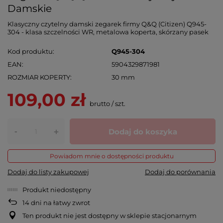
Damskie
Klasyczny czytelny damski zegarek firmy Q&Q (Citizen) Q945-
304 - klasa szczelności WR, metalowa koperta, skórzany pasek
Kod produktu
Q945-304
EAN
5904329871981
ROZMIAR KOPERTY
30 mm
109,00 zł
brutto
/
szt.
-
Dodaj do koszyka
+
Powiadom mnie o dostępności produktu
Dodaj do listy zakupowej
Dodaj do porównania
Produkt niedostępny
14
dni na łatwy zwrot
Ten produkt nie jest dostępny w sklepie stacjonarnym