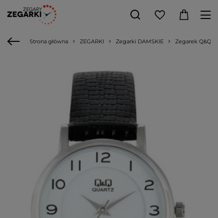
Strona główna
ZEGARKI
Zegarki DAMSKIE
Zegarek Q&Q Q9