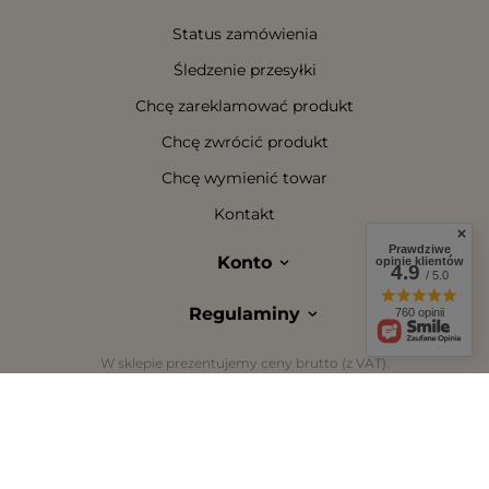
Status zamówienia
Śledzenie przesyłki
Chcę zareklamować produkt
Chcę zwrócić produkt
Chcę wymienić towar
Kontakt
Prawdziwe
Konto
opinie klientów
4.9
/ 5.0
Regulaminy
760 opinii
W sklepie prezentujemy ceny brutto (z VAT).