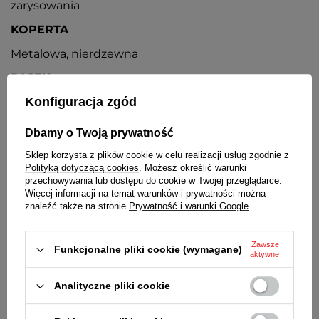
zarysowania
KOPERTA
Metalowa, nierdzewna
PASEK
Konfiguracja zgód
Skórzany
ZAPIĘCIE
Dbamy o Twoją prywatność
Klasyczne, na sprzączkę
Sklep korzysta z plików cookie w celu realizacji usług zgodnie z
Polityką dotyczącą cookies
. Możesz określić warunki
BATERIA
przechowywania lub dostępu do cookie w Twojej przeglądarce.
Więcej informacji na temat warunków i prywatności można
Orientacyjny czas działania zegarka bez
znaleźć także na stronie
Prywatność i warunki Google
.
konieczności wymiany baterii - 3 lata
MECHANIZM
Zawsze
Funkcjonalne pliki cookie (wymagane)
aktywne
Miyota
ŚREDNICA KOPERTY
Analityczne pliki cookie
30 mm