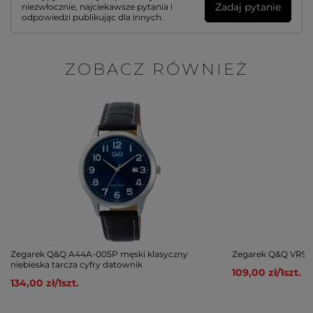
Zadaj pytanie
niezwłocznie, najciekawsze pytania i
odpowiedzi publikując dla innych.
ZOBACZ RÓWNIEŻ
Zegarek Q&Q A44A-005P męski klasyczny
Zegarek Q&Q VR99-
niebieska tarcza cyfry datownik
109,00 zł
/
1
szt.
134,00 zł
/
1
szt.