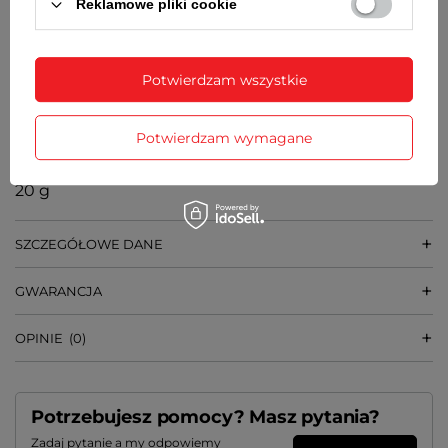
Reklamowe pliki cookie
GRUBOŚĆ KOPERTY
7 mm
Potwierdzam wszystkie
SZEROKOŚĆ PASKA
14 mm przy kopercie, 12 mm przy zapięciu
Potwierdzam wymagane
WAGA
20 g
SZCZEGÓŁOWE DANE
GWARANCJA
OPINIE
(0)
Potrzebujesz pomocy? Masz pytania?
Zadaj pytanie a my odpowiemy