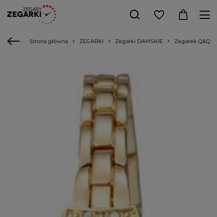
Strona główna
ZEGARKI
Zegarki DAMSKIE
Zegarek Q&Q F6