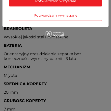
Potwierdzam wszystkie
zarysowania
KOPERTA
Potwierdzam wymagane
Metalowa, nierdzewna. Ozdabiana cyrkoniami
BRANSOLETA
Wysokiej jakości stal nierdzewna
BATERIA
Orientacyjny czas działania zegarka bez
konieczności wymiany baterii - 3 lata
MECHANIZM
Miyota
ŚREDNICA KOPERTY
20 mm
GRUBOŚĆ KOPERTY
7 mm