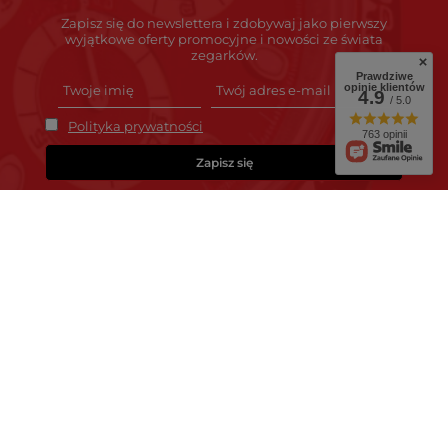
Zapisz się do newslettera i zdobywaj jako pierwszy
wyjątkowe oferty promocyjne i nowości ze świata
zegarków.
Prawdziwe
opinie klientów
4.9
/ 5.0
Polityka prywatności
763 opinii
Zapisz się
Zamówienia
Status zamówienia
Śledzenie przesyłki
Chcę zareklamować produkt
Chcę zwrócić produkt