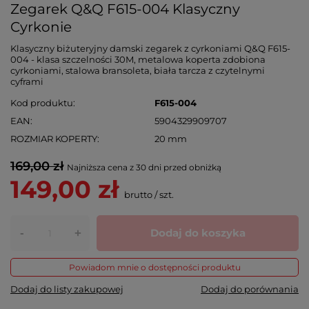
Zegarek Q&Q F615-004 Klasyczny
Cyrkonie
Klasyczny biżuteryjny damski zegarek z cyrkoniami Q&Q F615-
004 - klasa szczelności 30M, metalowa koperta zdobiona
cyrkoniami, stalowa bransoleta, biała tarcza z czytelnymi
cyframi
Kod produktu
F615-004
EAN
5904329909707
ROZMIAR KOPERTY
20 mm
169,00 zł
Najniższa cena z 30 dni przed obniżką
149,00 zł
brutto
/
szt.
-
Dodaj do koszyka
+
Powiadom mnie o dostępności produktu
Dodaj do listy zakupowej
Dodaj do porównania