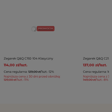
PROMOCJA
Zegarek Q&Q C192-104 Klasyczny
Zegarek Q&Q C215-
114,00 zł
/
1
szt.
137,00 zł
/
1
szt.
Cena regularna:
129,00 zł
/
1
szt.
-12%
Cena regularna:
149
Najniższa cena z 30 dni przed obniżką:
Najniższa cena z 30
129,00 zł
/
1
szt.
-11%
149,00 zł
/
1
szt.
-8%