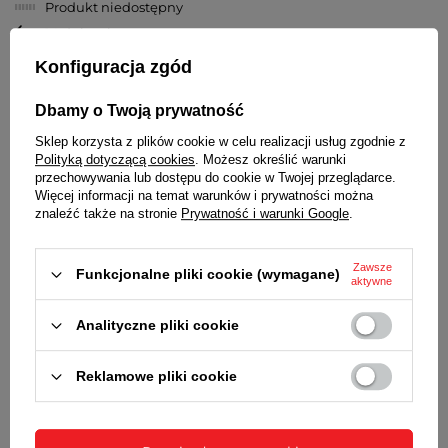
Produkt niedostępny
14
dni na łatwy zwrot
Ten produkt nie jest dostępny w sklepie stacjonarnym
Konfiguracja zgód
Bezpieczne zakupy
Dbamy o Twoją prywatność
Kup na raty (
oblicz ratę
)
Odroczone płatności
. Kup teraz, zapłać za 30 dni, jeżeli nie
Sklep korzysta z plików cookie w celu realizacji usług zgodnie z
zwrócisz
Polityką dotyczącą cookies
. Możesz określić warunki
przechowywania lub dostępu do cookie w Twojej przeglądarce.
Więcej informacji na temat warunków i prywatności można
znaleźć także na stronie
Prywatność i warunki Google
.
OPIS
Zawsze
Funkcjonalne pliki cookie (wymagane)
aktywne
DANE TECHNICZNE:
WODOSZCZELNOŚĆ
Analityczne pliki cookie
Klasa szczelności WR / 30M - odporny na
zachlapania
Reklamowe pliki cookie
SZKIEŁKO
Szkiełko mineralne o podwyższonej odporności na