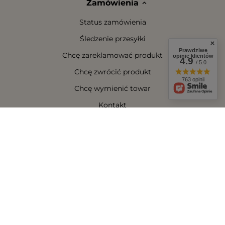
Zamówienia
Status zamówienia
Śledzenie przesyłki
Prawdziwe
Chcę zareklamować produkt
opinie klientów
4.9
/ 5.0
Chcę zwrócić produkt
763 opinii
Chcę wymienić towar
Kontakt
Konto
Regulaminy
W sklepie prezentujemy ceny brutto (z VAT).