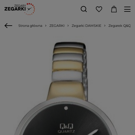
Strona główna
ZEGARKI
Zegarki DAMSKIE
Zegarek Q&Q F6