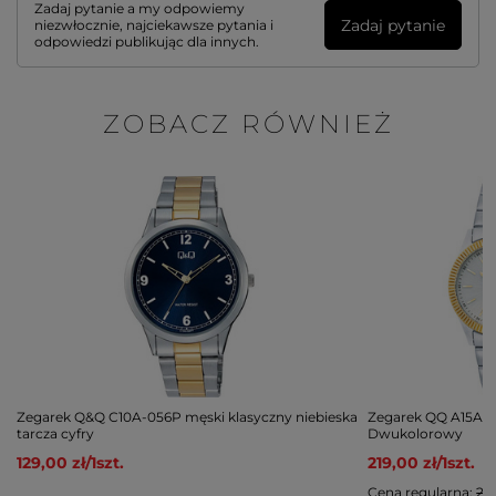
Zadaj pytanie a my odpowiemy
Zadaj pytanie
niezwłocznie, najciekawsze pytania i
odpowiedzi publikując dla innych.
ZOBACZ RÓWNIEŻ
Zegarek Q&Q C10A-056P męski klasyczny niebieska
Zegarek QQ A15A-
tarcza cyfry
Dwukolorowy
129,00 zł
/
1
szt.
219,00 zł
/
1
szt.
Cena regularna:
239