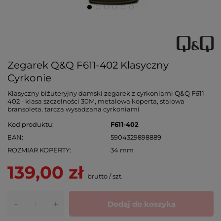
Zegarek Q&Q F611-402 Klasyczny
Cyrkonie
Klasyczny biżuteryjny damski zegarek z cyrkoniami Q&Q F611-
402 - klasa szczelności 30M, metalowa koperta, stalowa
bransoleta, tarcza wysadzana cyrkoniami
Kod produktu
F611-402
EAN
5904329898889
ROZMIAR KOPERTY
34 mm
139,00 zł
brutto
/
szt.
-
Dodaj do koszyka
+