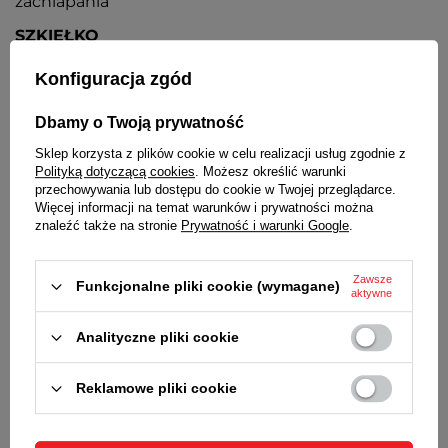
zachlapania
SZKIEŁKO
Szkiełko mineralne o podwyższonej odporności na
Konfiguracja zgód
zarysowania
KOPERTA
Dbamy o Twoją prywatność
Sklep korzysta z plików cookie w celu realizacji usług zgodnie z
Metalowa, nierdzewna
Polityką dotyczącą cookies
. Możesz określić warunki
BRANSOLETA
przechowywania lub dostępu do cookie w Twojej przeglądarce.
Więcej informacji na temat warunków i prywatności można
Wysokiej jakości stal nierdzewna
znaleźć także na stronie
Prywatność i warunki Google
.
TARCZA
Zawsze
Funkcjonalne pliki cookie (wymagane)
Indeksy godzin wysadzane cyrkoniami
aktywne
BATERIA
Analityczne pliki cookie
Orientacyjny czas działania zegarka bez
konieczności wymiany baterii - 3 lata
Reklamowe pliki cookie
MECHANIZM
Miyota