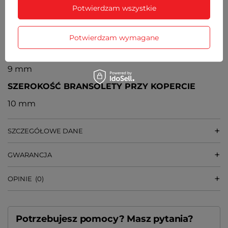
Potwierdzam wszystkie
ŚREDNICA KOPERTY
34 mm
Potwierdzam wymagane
GRUBOŚĆ KOPERTY
9 mm
SZEROKOŚĆ BRANSOLETY PRZY KOPERCIE
10 mm
SZCZEGÓŁOWE DANE
GWARANCJA
OPINIE
(0)
Potrzebujesz pomocy? Masz pytania?