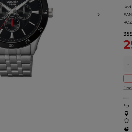
Kod
EA
ROZ
359
2
-
Doda