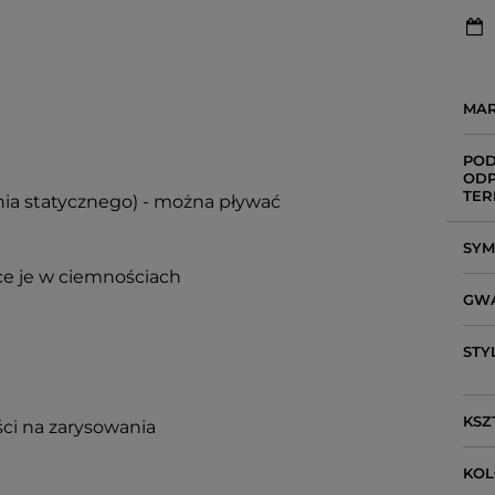
MA
POD
ODP
TER
enia statycznego) - można pływać
SY
ce je w ciemnościach
GW
STY
KSZ
ci na zarysowania
KO