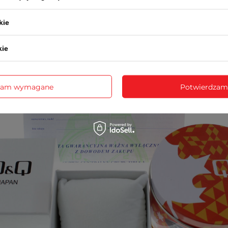
3-letnią kartę gwarancyjną
rukcję obsługi w języku polskim (dotyczy modeli funkcyj
kie
opakowanie - puszka lub pudełko Q&Q
kie
zam wymagane
Potwierdzam