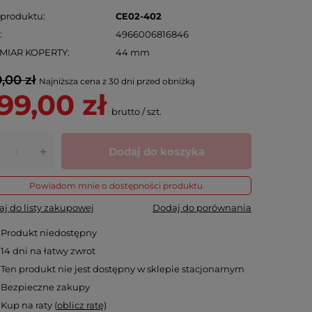
 produktu
CE02-402
N
4966006816846
MIAR KOPERTY
44 mm
,00 zł
Najniższa cena z 30 dni przed obniżką
99,00 zł
brutto
/
szt.
Dodaj do koszyka
+
Powiadom mnie o dostępności produktu
j do listy zakupowej
Dodaj do porównania
Produkt niedostępny
14
dni na łatwy zwrot
Ten produkt nie jest dostępny w sklepie stacjonarnym
Bezpieczne zakupy
Kup na raty (
oblicz ratę
)