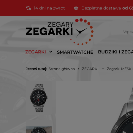
14 dni na zwrot
Bezpłatna dostawa
od 6
ZEGARKI
BUDZIKI I ZEG
SMARTWATCHE
Jesteś tutaj:
Strona główna
ZEGARKI
Zegarki MĘSK