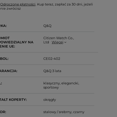
Odroczone płatności
. Kup teraz, zapłać za 30 dni, jeżeli
nie zwrócisz
RKA
Q&Q
MIOT
Citizen Watch Co.,
OWIEDZIALNY NA
Ltd
Więcej
ENIE UE
MBOL
CE02-402
ARANCJA
Q&Q 3 lata
L
klasyczny
elegancki
sportowy
TAŁT KOPERTY
okrągły
LOR
stalowy / srebrny
czarny