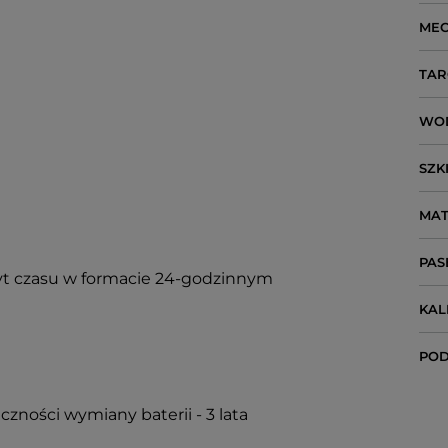
ME
TAR
WO
SZK
MAT
PAS
t czasu w formacie 24-godzinnym
KA
POD
czności wymiany baterii - 3 lata