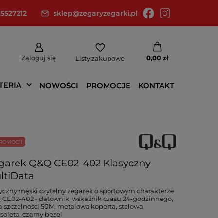
5527212
sklep@zegaryzegarki.pl
Zaloguj się
0,00 zł
Listy zakupowe
TERIA
NOWOŚCI
PROMOCJE
KONTAKT
ROMOCJI
garek Q&Q CE02-402 Klasyczny
ltiData
yczny męski czytelny zegarek o sportowym charakterze
CE02-402 - datownik, wskaźnik czasu 24-godzinnego,
a szczelności 50M, metalowa koperta, stalowa
soleta, czarny bezel