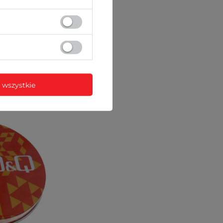
nych)
 wszystkie