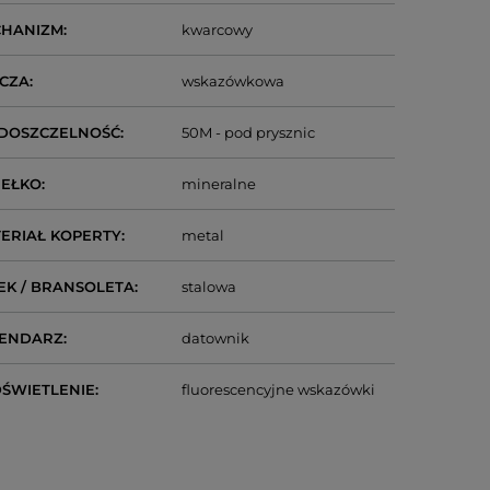
CHANIZM
kwarcowy
CZA
wskazówkowa
DOSZCZELNOŚĆ
50M - pod prysznic
IEŁKO
mineralne
ERIAŁ KOPERTY
metal
EK / BRANSOLETA
stalowa
LENDARZ
datownik
ŚWIETLENIE
fluorescencyjne wskazówki