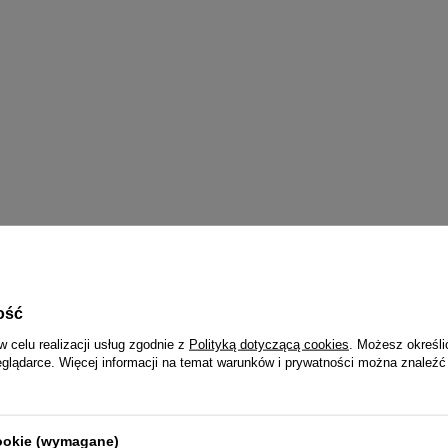
ość
w celu realizacji usług zgodnie z
Polityką dotyczącą cookies
. Możesz określi
eglądarce. Więcej informacji na temat warunków i prywatności można znaleźć
Q&Q 3 LATA
Wraz z zegarkiem otrzymasz:
dowód zakupu (paragon lub fakturę VAT)
cookie (wymagane)