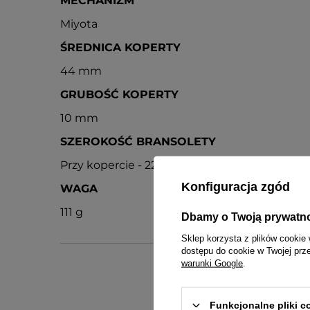
MECHANIZM
Miyota
ŚREDNICA KOPERTY
44 mm
GRUBOŚĆ KOPERTY
10 mm
SZEROKOŚĆ BRANSOLETY
Przy kopercie - 22 mm, przy zapięciu - 20 mm
Konfiguracja zgód
WAGA
111 g
Dbamy o Twoją prywatn
Sklep korzysta z plików cookie 
dostępu do cookie w Twojej prz
warunki Google
.
Funkcjonalne pliki 