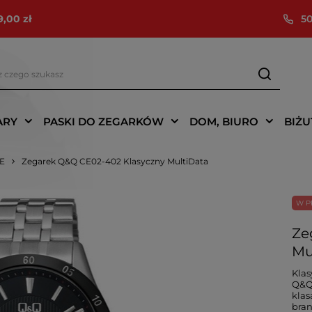
9,00 zł
50
ARY
PASKI DO ZEGARKÓW
DOM, BIURO
BIŻU
IE
Zegarek Q&Q CE02-402 Klasyczny MultiData
W P
Ze
Mu
Klas
Q&Q 
klas
bran