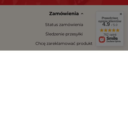
Zamówienia
Prawdziwe
opinie klientów
4.9
Status zamówienia
/ 5.0
Śledzenie przesyłki
762 opinii
Chcę zareklamować produkt
Chcę zwrócić produkt
Chcę wymienić towar
Kontakt
Konto
Regulaminy
W sklepie prezentujemy ceny brutto (z VAT).