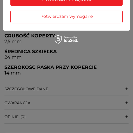
MECHANIZM
MYIOTA
Potwierdzam wymagane
ŚREDNICA KOPERTY
27 mm
GRUBOŚĆ KOPERTY
7,5 mm
ŚREDNICA SZKIEŁKA
24 mm
SZEROKOŚĆ PASKA PRZY KOPERCIE
14 mm
SZCZEGÓŁOWE DANE
GWARANCJA
OPINIE
(0)