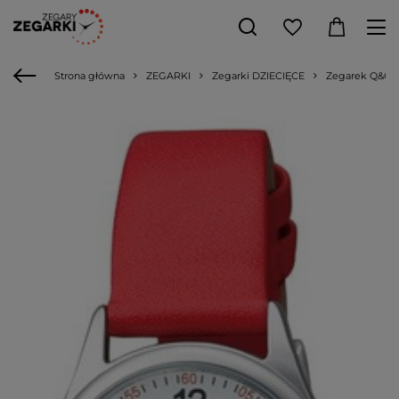
Strona główna
ZEGARKI
Zegarki DZIECIĘCE
Zegarek Q&Q Q