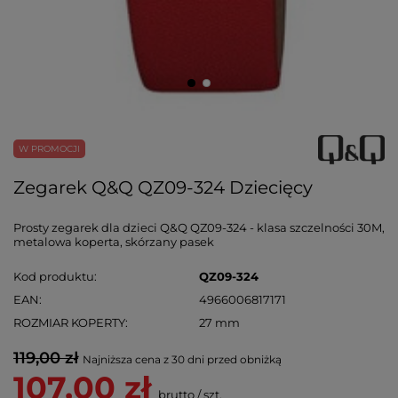
W PROMOCJI
Zegarek Q&Q QZ09-324 Dziecięcy
Prosty zegarek dla dzieci Q&Q QZ09-324 - klasa szczelności 30M,
metalowa koperta, skórzany pasek
Kod produktu
QZ09-324
EAN
4966006817171
ROZMIAR KOPERTY
27 mm
119,00 zł
Najniższa cena z 30 dni przed obniżką
107,00 zł
brutto
/
szt.