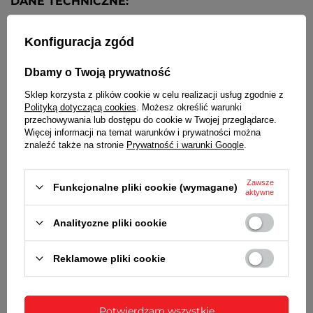
DANE TECHNICZNE:
WODOSZCZELNOŚĆ
Konfiguracja zgód
Klasa szczelności WR / 30M - odporny na
zachlapania
Dbamy o Twoją prywatność
SZKIEŁKO
Sklep korzysta z plików cookie w celu realizacji usług zgodnie z
Płaskie
Polityką dotyczącą cookies
. Możesz określić warunki
przechowywania lub dostępu do cookie w Twojej przeglądarce.
MINERAL GLASS
Więcej informacji na temat warunków i prywatności można
Szkiełko mineralne o podwyższonej odporności na
znaleźć także na stronie
Prywatność i warunki Google
.
zarysowania
Zawsze
KOPERTA
Funkcjonalne pliki cookie (wymagane)
aktywne
Metalowa, nierdzewna
Analityczne pliki cookie
PASEK
Skórzany
Reklamowe pliki cookie
BATERIA
Czas działania zegarka bez konieczności wymiany
baterii - 3 lata
Potwierdzam wszystkie