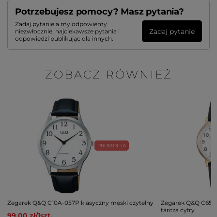
Potrzebujesz pomocy? Masz pytania?
Zadaj pytanie a my odpowiemy
Zadaj pytanie
niezwłocznie, najciekawsze pytania i
odpowiedzi publikując dla innych.
ZOBACZ RÓWNIEŻ
PROMOCJA
Zegarek Q&Q C10A-057P klasyczny męski czytelny
Zegarek Q&Q C65A-
tarcza cyfry
99,00 zł
/
1
szt.