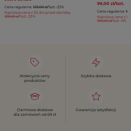
99,00 zł
/
1
szt.
Cena regularna:
129,00 zł
/
1
szt.
-23%
Cena regularna:
129
Najniższa cena z 30 dni przed obniżką:
129,00 zł
/
1
szt.
-23%
Najniższa cena z 30
109,00 zł
/
1
szt.
-9%
Atrakcyjne ceny
Szybka dostawa
produktów
Darmowa dostawa
Gwarancja satysfakcji
dla zamówień od 69 zł