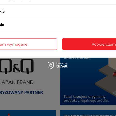
kie
kie
cja realizowana jest przez serwis centralny ZIBI oraz prz
autoryzowanych serwisów w całym kraju.
zam wymagane
Potwierdzam