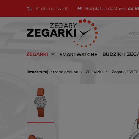
14 dni na zwrot
Bezpłatna dostawa
od 6
ZEGARKI
BUDZIKI I ZEG
SMARTWATCHE
Jesteś tutaj:
Strona główna
ZEGARKI
Zegarki DZIE