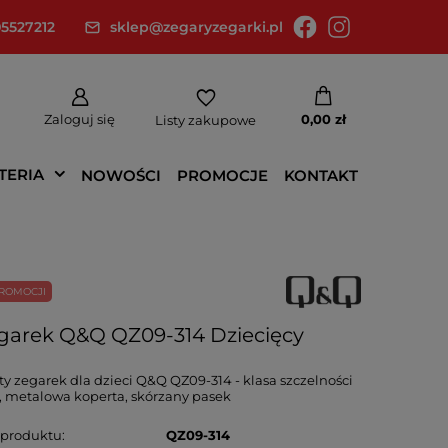
5527212
sklep@zegaryzegarki.pl
Zaloguj się
0,00 zł
Listy zakupowe
TERIA
NOWOŚCI
PROMOCJE
KONTAKT
ROMOCJI
garek Q&Q QZ09-314 Dziecięcy
ty zegarek dla dzieci Q&Q QZ09-314 - klasa szczelności
 metalowa koperta, skórzany pasek
 produktu
QZ09-314