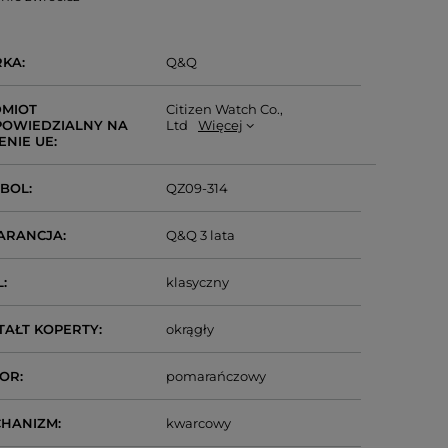
RKA
Q&Q
MIOT
Citizen Watch Co.,
OWIEDZIALNY NA
Ltd
Więcej
ENIE UE
MBOL
QZ09-314
ARANCJA
Q&Q 3 lata
L
klasyczny
TAŁT KOPERTY
okrągły
LOR
pomarańczowy
CHANIZM
kwarcowy