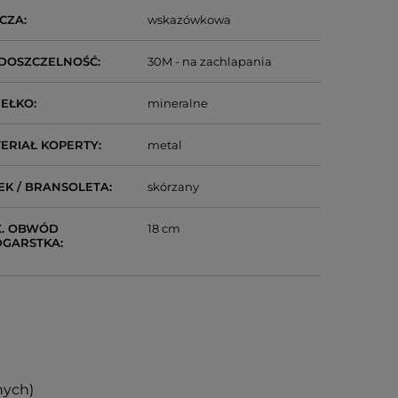
CZA
wskazówkowa
DOSZCZELNOŚĆ
30M - na zachlapania
IEŁKO
mineralne
ERIAŁ KOPERTY
metal
EK / BRANSOLETA
skórzany
. OBWÓD
18 cm
DGARSTKA
nych)