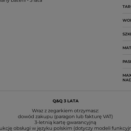
ny baterii - 3 lata
TAR
WO
SZK
MAT
PAS
MAX
NA
Q&Q 3 LATA
Wraz z zegarkiem otrzymasz:
dowód zakupu (paragon lub fakturę VAT)
3-letnią kartę gwarancyjną
rukcję obsługi w języku polskim (dotyczy modeli funkcyj