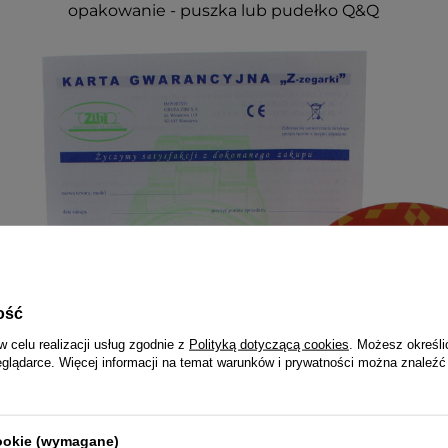
opakowanie - puszka lub pudełko Q&Q
ość
w celu realizacji usług zgodnie z
Polityką dotyczącą cookies
. Możesz określi
eglądarce. Więcej informacji na temat warunków i prywatności można znaleźć
cookie (wymagane)