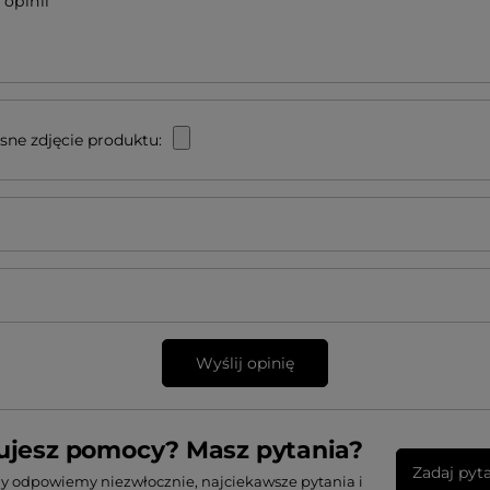
 opinii
sne zdjęcie produktu:
Wyślij opinię
ujesz pomocy? Masz pytania?
Zadaj pyt
my odpowiemy niezwłocznie, najciekawsze pytania i