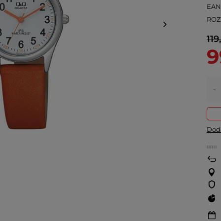
EA
ROZ
119
9
-
Doda