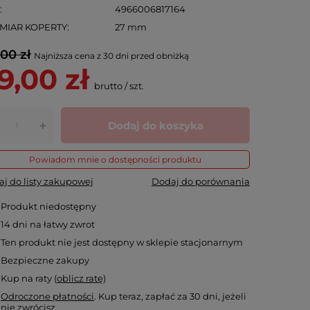
N
4966006817164
MIAR KOPERTY
27 mm
,00 zł
Najniższa cena z 30 dni przed obniżką
9,00 zł
brutto
/
szt.
Dodaj do koszyka
+
Powiadom mnie o dostępności produktu
j do listy zakupowej
Dodaj do porównania
Produkt niedostępny
14
dni na łatwy zwrot
Ten produkt nie jest dostępny w sklepie stacjonarnym
Bezpieczne zakupy
Kup na raty (
oblicz ratę
)
Odroczone płatności
. Kup teraz, zapłać za 30 dni, jeżeli
nie zwrócisz