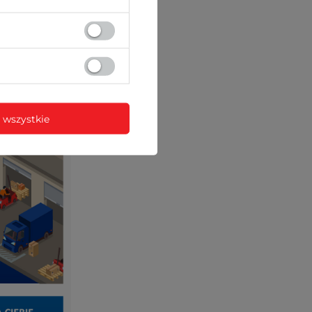
ez sieć
 wszystkie