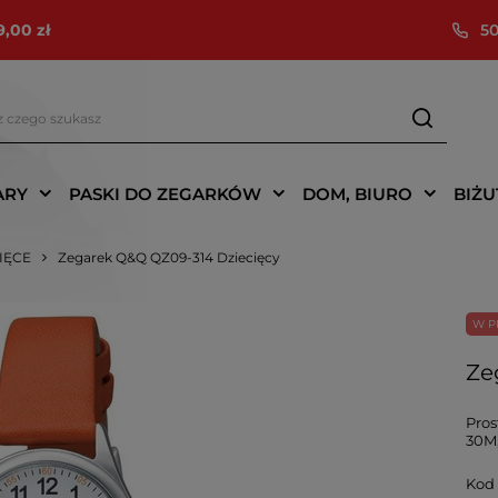
9,00 zł
50
ARY
PASKI DO ZEGARKÓW
DOM, BIURO
BIŻU
CIĘCE
Zegarek Q&Q QZ09-314 Dziecięcy
W P
Ze
Pros
30M,
Kod