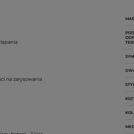
MA
POD
ODP
hlapania
TER
SY
GW
ci na zarysowania
STY
KSZ
KO
ME