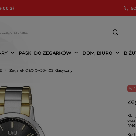
9,00 zł
50
ARY
PASKI DO ZEGARKÓW
DOM, BIURO
BIŻU
IE
Zegarek Q&Q QA38-402 Klasyczny
W P
Ze
Klas
oraz
meta
Kod