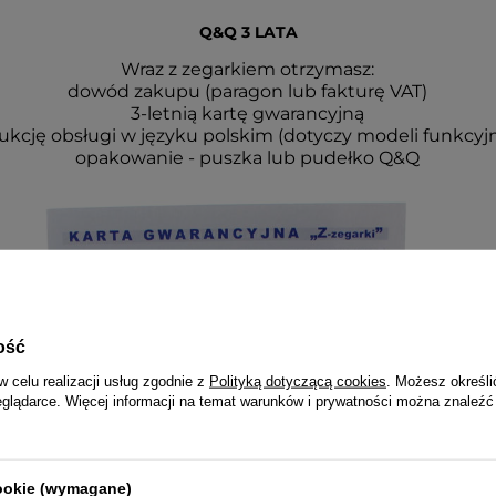
Q&Q 3 LATA
Wraz z zegarkiem otrzymasz:
dowód zakupu (paragon lub fakturę VAT)
3-letnią kartę gwarancyjną
rukcję obsługi w języku polskim (dotyczy modeli funkcyj
opakowanie - puszka lub pudełko Q&Q
ość
w celu realizacji usług zgodnie z
Polityką dotyczącą cookies
. Możesz określi
eglądarce. Więcej informacji na temat warunków i prywatności można znaleźć
cookie (wymagane)