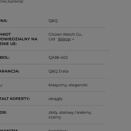
nie zwrócisz
RKA
Q&Q
MIOT
Citizen Watch Co.,
OWIEDZIALNY NA
Ltd
Więcej
ENIE UE
MBOL
QA38-402
ARANCJA
Q&Q 3 lata
L
klasyczny
elegancki
TAŁT KOPERTY
okrągły
LOR
złoty
stalowy / srebrny
czarny
CHANIZM
kwarcowy