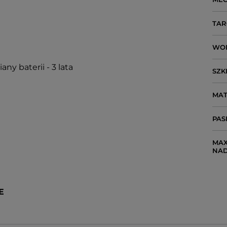
TAR
WO
ny baterii - 3 lata
SZK
MAT
PAS
MAX
NA
E