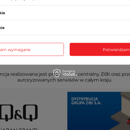
kie
kie
zam wymagane
Potwierdzam
cja realizowana jest przez serwis centralny ZIBI oraz prz
autoryzowanych serwisów w całym kraju.