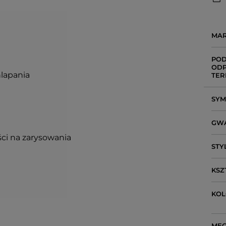
MA
POD
ODP
hlapania
TER
SY
GW
ci na zarysowania
STY
KSZ
KO
ME