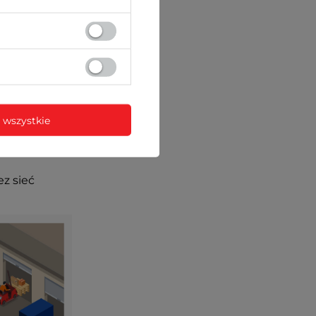
 wszystkie
ez sieć