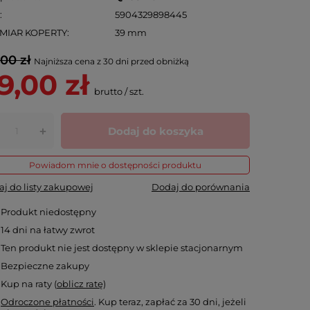
N
5904329898445
MIAR KOPERTY
39 mm
,00 zł
Najniższa cena z 30 dni przed obniżką
9,00 zł
brutto
/
szt.
Dodaj do koszyka
+
Powiadom mnie o dostępności produktu
j do listy zakupowej
Dodaj do porównania
Produkt niedostępny
14
dni na łatwy zwrot
Ten produkt nie jest dostępny w sklepie stacjonarnym
Bezpieczne zakupy
Kup na raty (
oblicz ratę
)
Odroczone płatności
. Kup teraz, zapłać za 30 dni, jeżeli