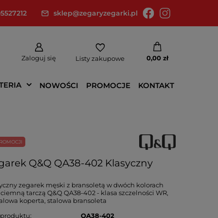
5527212
sklep@zegaryzegarki.pl
Zaloguj się
0,00 zł
Listy zakupowe
TERIA
NOWOŚCI
PROMOCJE
KONTAKT
ROMOCJI
garek Q&Q QA38-402 Klasyczny
yczny zegarek męski z bransoletą w dwóch kolorach
 ciemną tarczą Q&Q QA38-402 - klasa szczelności WR,
lowa koperta, stalowa bransoleta
 produktu
QA38-402