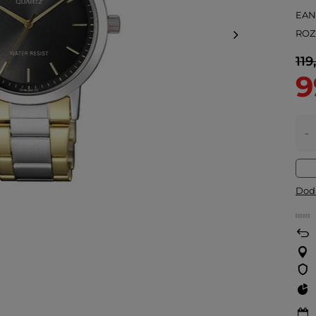
EA
ROZ
119
9
-
Doda