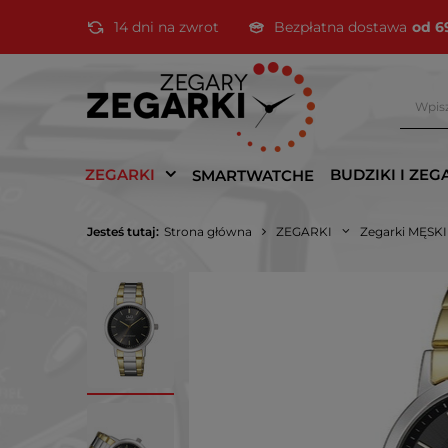
14 dni na zwrot
Bezpłatna dostawa
od 6
ZEGARKI
BUDZIKI I ZEG
SMARTWATCHE
Jesteś tutaj:
Strona główna
ZEGARKI
Zegarki MĘSK