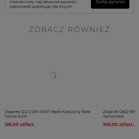
Zadaj pytanie
niezwłocznie, najciekawsze pytania i
odpowiedzi publikując dla innych.
ZOBACZ RÓWNIEŻ
Zegarek QQ C43A-003P Męski Klasyczny Biała
Zegarek Q&Q VR99-
Tarcza SLIM
Samochód
129,00 zł
/
1
szt.
109,00 zł
/
1
szt.