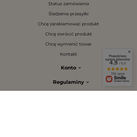
Status zamówienia
Śledzenie przesyłki
Chcę zareklamować produkt
Chcę zwrócić produkt
Chcę wymienić towar
Kontakt
Prawdziwe
opinie klientów
4.9
/ 5.0
Konto
760 opinii
Regulaminy
W sklepie prezentujemy ceny brutto (z VAT).