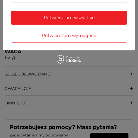
GRUBOŚĆ KOPERTY
8 mm
Potwierdzam wszystkie
ŚREDNICA SZKIEŁKA
36 mm
SZEROKOŚĆ BRANSOLETY PRZY KOPERCIE
Potwierdzam wymagane
18 mm
WAGA
62 g
SZCZEGÓŁOWE DANE
GWARANCJA
OPINIE
(0)
Potrzebujesz pomocy? Masz pytania?
Zadaj pytanie a my odpowiemy