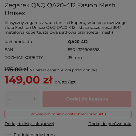
Zegarek Q&Q QA20-412 Fasion Mesh
Unisex
Klasyczny zegarek z szarą tarczą i kopertą w kolorze różowego
złota Fashion Unisex Q&Q QA20-412 - klasa szczelności 30M,
metalowa koperta, stalowa siatkowa bransoleta (mesh)
Kod produktu
QA20-412
EAN
5904329906898
ROZMIAR KOPERTY
39 mm
175,00 zł
Najniższa cena z 30 dni przed obniżką
149,00 zł
brutto
/
szt.
-
Dodaj do koszyka
+
Powiadom mnie o dostępności produktu
Dodaj do listy zakupowej
Dodaj do porównania
Produkt niedostępny