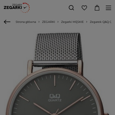
Strona główna
ZEGARKI
Zegarki MĘSKIE
Zegarek Q&Q QA2