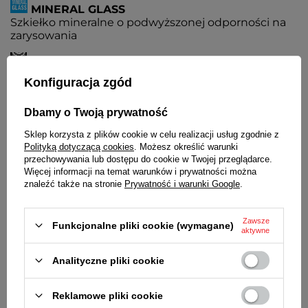
MINERAL GLASS
Szkiełko mineralne o podwyższonej odporności na
zarysowania
KOPERTA
Metalowa, nierdzewna
Konfiguracja zgód
BRANSOLETA
Dbamy o Twoją prywatność
Wysokiej jakości stal nierdzewna. Siatkowa
Sklep korzysta z plików cookie w celu realizacji usług zgodnie z
Polityką dotyczącą cookies
. Możesz określić warunki
ZAPIĘCIE
przechowywania lub dostępu do cookie w Twojej przeglądarce.
Z możliwością regulacji
Więcej informacji na temat warunków i prywatności można
znaleźć także na stronie
Prywatność i warunki Google
.
BATERIA
Czas działania zegarka bez konieczności wymiany
baterii - 3 lata
Zawsze
Funkcjonalne pliki cookie (wymagane)
aktywne
MECHANIZM
MYIOTA
Analityczne pliki cookie
ŚREDNICA KOPERTY
39 mm
Reklamowe pliki cookie