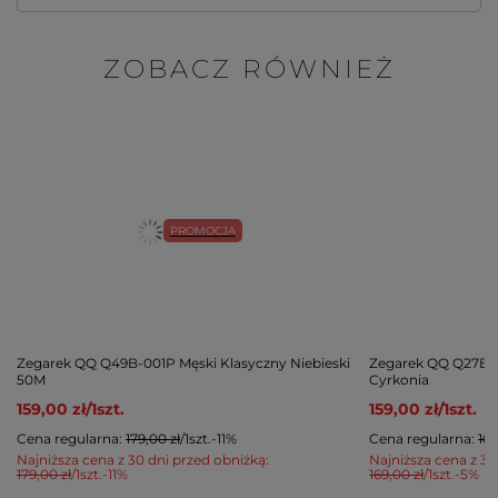
ZOBACZ RÓWNIEŻ
PROMOCJA
Zegarek QQ Q49B-001P Męski Klasyczny Niebieski
Zegarek QQ Q27B-
50M
Cyrkonia
159,00 zł
/
1
szt.
159,00 zł
/
1
szt.
Cena regularna:
179,00 zł
/
1
szt.
-11%
Cena regularna:
169
Najniższa cena z 30 dni przed obniżką:
Najniższa cena z 30
179,00 zł
/
1
szt.
-11%
169,00 zł
/
1
szt.
-5%