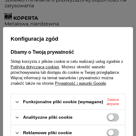
zarysowania
KOPERTA
Metalowa, nierdzewna
BRANSOLETA
Konfiguracja zgód
Wysokiej jakości stal nierdzewna. Siatkowa
Dbamy o Twoją prywatność
ZAPIĘCIE
Z możliwością regulacji
Sklep korzysta z plików cookie w celu realizacji usług zgodnie z
Polityką dotyczącą cookies
. Możesz określić warunki
przechowywania lub dostępu do cookie w Twojej przeglądarce.
BATERIA
Więcej informacji na temat warunków i prywatności można
Czas działania zegarka bez konieczności wymiany
znaleźć także na stronie
Prywatność i warunki Google
.
baterii - 3 lata
MECHANIZM
Zawsze
MYIOTA
Funkcjonalne pliki cookie (wymagane)
aktywne
ŚREDNICA KOPERTY
Analityczne pliki cookie
39 mm
GRUBOŚĆ KOPERTY
Reklamowe pliki cookie
8 mm