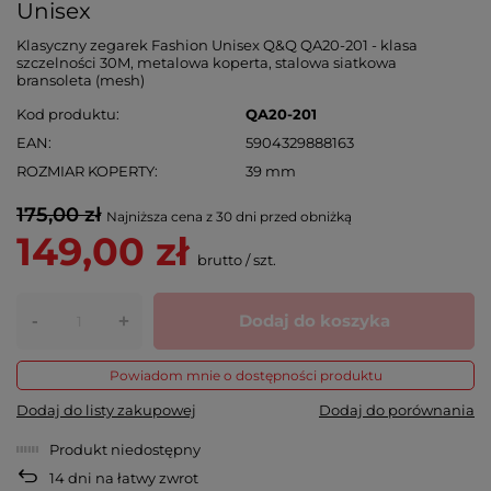
Unisex
Klasyczny zegarek Fashion Unisex Q&Q QA20-201 - klasa
szczelności 30M, metalowa koperta, stalowa siatkowa
bransoleta (mesh)
Kod produktu
QA20-201
EAN
5904329888163
ROZMIAR KOPERTY
39 mm
175,00 zł
Najniższa cena z 30 dni przed obniżką
149,00 zł
brutto
/
szt.
-
Dodaj do koszyka
+
Powiadom mnie o dostępności produktu
Dodaj do listy zakupowej
Dodaj do porównania
Produkt niedostępny
14
dni na łatwy zwrot