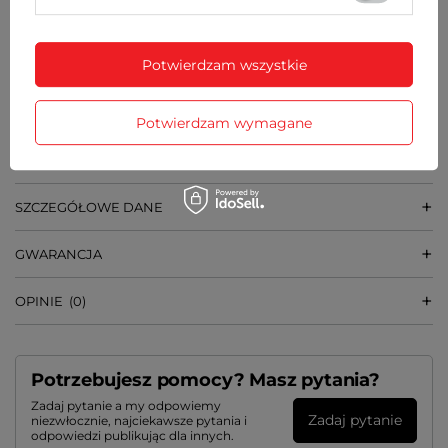
ŚREDNICA SZKIEŁKA
36 mm
Potwierdzam wszystkie
SZEROKOŚĆ BRANSOLETY PRZY KOPERCIE
18 mm
Potwierdzam wymagane
WAGA
62 g
SZCZEGÓŁOWE DANE
GWARANCJA
OPINIE
(0)
Potrzebujesz pomocy? Masz pytania?
Zadaj pytanie a my odpowiemy
Zadaj pytanie
niezwłocznie, najciekawsze pytania i
odpowiedzi publikując dla innych.