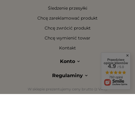
Śledzenie przesyłki
Chcę zareklamować produkt
Chcę zwrócić produkt
Chcę wymienić towar
Kontakt
Prawdziwe
Konto
opinie klientów
4.9
/ 5.0
Regulaminy
760 opinii
W sklepie prezentujemy ceny brutto (z VAT).