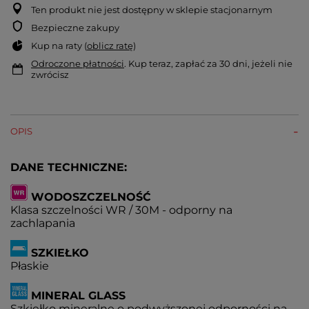
Ten produkt nie jest dostępny w sklepie stacjonarnym
Bezpieczne zakupy
Kup na raty (
oblicz ratę
)
Odroczone płatności
. Kup teraz, zapłać za 30 dni, jeżeli nie
zwrócisz
OPIS
DANE TECHNICZNE:
WODOSZCZELNOŚĆ
Klasa szczelności WR / 30M - odporny na
zachlapania
SZKIEŁKO
Płaskie
MINERAL GLASS
Szkiełko mineralne o podwyższonej odporności na