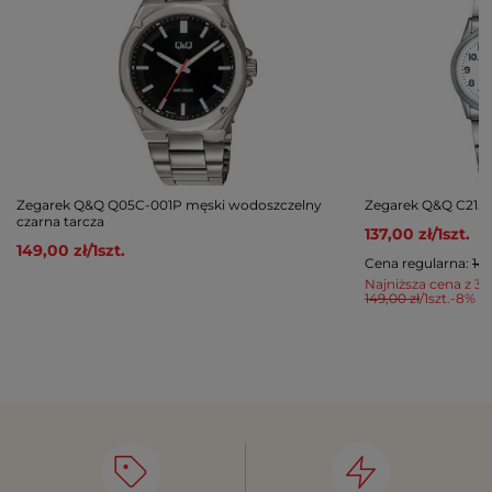
Zegarek Q&Q Q05C-001P męski wodoszczelny
Zegarek Q&Q C215-
czarna tarcza
137,00 zł
/
1
szt.
149,00 zł
/
1
szt.
Cena regularna:
149
Najniższa cena z 30
149,00 zł
/
1
szt.
-8%