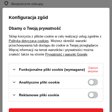
Bezpieczne zakupy
Kup na raty (
oblicz ratę
)
Odroczone płatności
. Kup teraz, zapłać za 30 dni, jeżeli nie
Konfiguracja zgód
zwrócisz
Dbamy o Twoją prywatność
Sklep korzysta z plików cookie w celu realizacji usług zgodnie z
Polityką dotyczącą cookies
. Możesz określić warunki
OPIS
przechowywania lub dostępu do cookie w Twojej przeglądarce.
Więcej informacji na temat warunków i prywatności można
DANE TECHNICZNE:
znaleźć także na stronie
Prywatność i warunki Google
.
WODOSZCZELNOŚĆ
Zawsze
Funkcjonalne pliki cookie (wymagane)
Klasa szczelności WR / 30M - odporny na
aktywne
zachlapania
Analityczne pliki cookie
SZKIEŁKO
Płaskie
Reklamowe pliki cookie
MINERAL GLASS
Szkiełko mineralne o podwyższonej odporności na
zarysowania