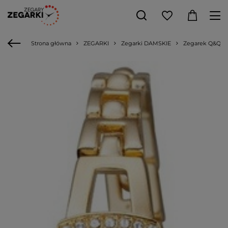
Strona główna
ZEGARKI
Zegarki DAMSKIE
Zegarek Q&Q F5