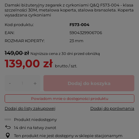
Damski biżuteryjny zegarek z cyrkoniami Q&Q F573-004 - klasa
szczelności 30M, metalowa koperta, stalowa bransoleta. Koperta
wysadzana cyrkoniami
Kod produktu
F573-004
EAN
5904329906706
ROZMIAR KOPERTY
23 mm
149,00 zł
Najniższa cena z 30 dni przed obniżką
139,00 zł
brutto
/
szt.
-
Dodaj do koszyka
+
Powiadom mnie o dostępności produktu
Dodaj do listy zakupowej
Dodaj do porównania
Produkt niedostępny
14
dni na łatwy zwrot
Ten produkt nie jest dostępny w sklepie stacjonarnym