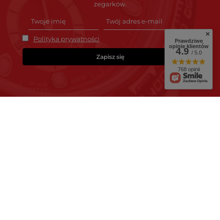
zegarków.
Polityka prywatności
Prawdziwe
opinie klientów
4.9
/ 5.0
Zapisz się
768 opinii
Zamówienia
Status zamówienia
Śledzenie przesyłki
Chcę zareklamować produkt
Chcę zwrócić produkt
Chcę wymienić towar