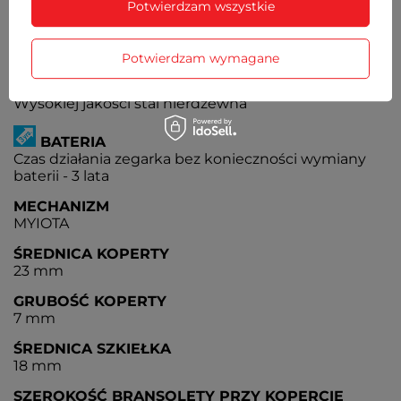
Potwierdzam wszystkie
KOPERTA
Metalowa, nierdzewna
Potwierdzam wymagane
BRANSOLETA
Wysokiej jakości stal nierdzewna
BATERIA
Czas działania zegarka bez konieczności wymiany
baterii - 3 lata
MECHANIZM
MYIOTA
ŚREDNICA KOPERTY
23 mm
GRUBOŚĆ KOPERTY
7 mm
ŚREDNICA SZKIEŁKA
18 mm
SZEROKOŚĆ BRANSOLETY PRZY KOPERCIE