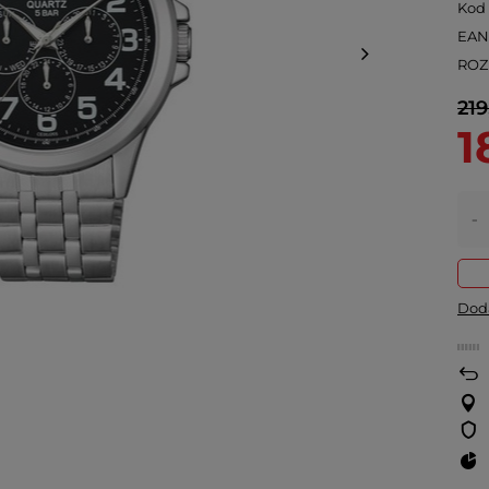
Kod
EA
ROZ
219
1
-
Doda