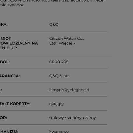
Odroczone płatności
. Kup teraz, zapłać za 30 dni, jeżeli
nie zwrócisz
RKA
Q&Q
MIOT
Citizen Watch Co.,
OWIEDZIALNY NA
Ltd
Więcej
ENIE UE
MBOL
CE00-205
ARANCJA
Q&Q 3 lata
L
klasyczny
elegancki
TAŁT KOPERTY
okrągły
LOR
stalowy / srebrny
czarny
CHANIZM
kwarcowy