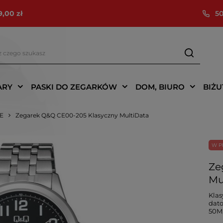
9,00 zł
50
ARY
PASKI DO ZEGARKÓW
DOM, BIURO
BIŻU
IE
Zegarek Q&Q CE00-205 Klasyczny MultiData
W P
Ze
Mu
Klas
dato
50M,