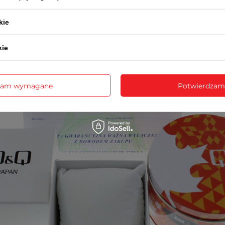
rukcję obsługi w języku polskim (dotyczy modeli funkcyj
opakowanie - puszka lub pudełko Q&Q
kie
kie
zam wymagane
Potwierdzam