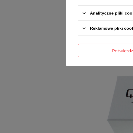
inst
Analityczne pliki coo
Reklamowe pliki coo
Potwierd