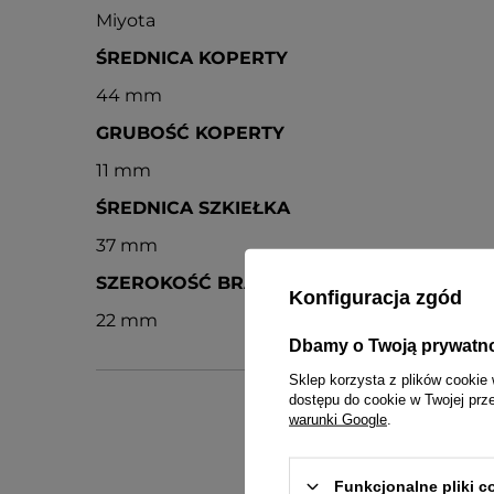
Miyota
ŚREDNICA KOPERTY
44 mm
GRUBOŚĆ KOPERTY
11 mm
ŚREDNICA SZKIEŁKA
37 mm
SZEROKOŚĆ BRANSOLETY PRZY KOPERCI
Konfiguracja zgód
22 mm
Dbamy o Twoją prywatn
Sklep korzysta z plików cookie 
dostępu do cookie w Twojej prz
warunki Google
.
Funkcjonalne pliki 