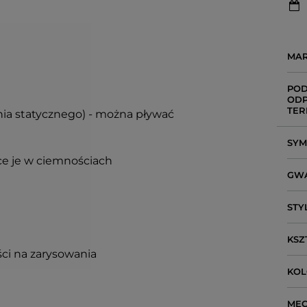
MA
POD
ODP
TER
enia statycznego) - można pływać
SY
ce je w ciemnościach
GW
STY
KSZ
ci na zarysowania
KO
ME