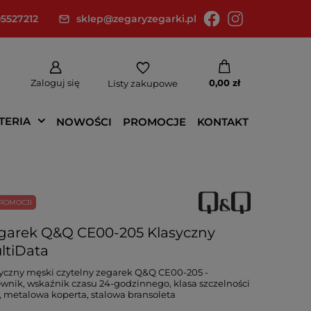
5527212
sklep@zegaryzegarki.pl
Zaloguj się
0,00 zł
Listy zakupowe
TERIA
NOWOŚCI
PROMOCJE
KONTAKT
ROMOCJI
garek Q&Q CE00-205 Klasyczny
ltiData
yczny męski czytelny zegarek Q&Q CE00-205 -
wnik, wskaźnik czasu 24-godzinnego, klasa szczelności
 metalowa koperta, stalowa bransoleta