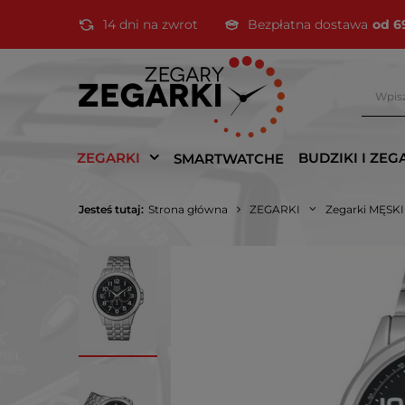
14 dni na zwrot
Bezpłatna dostawa
od 6
ZEGARKI
BUDZIKI I ZEG
SMARTWATCHE
Jesteś tutaj:
Strona główna
ZEGARKI
Zegarki MĘSK