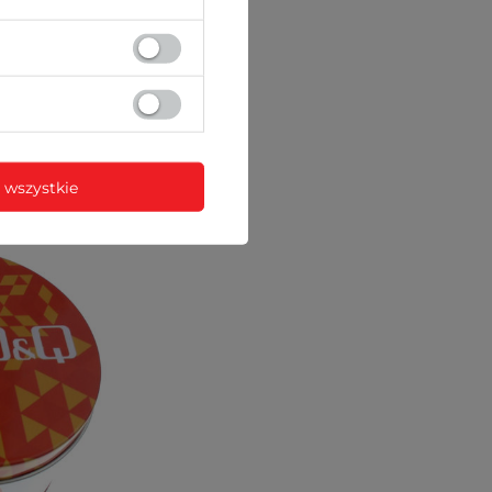
nych)
 wszystkie