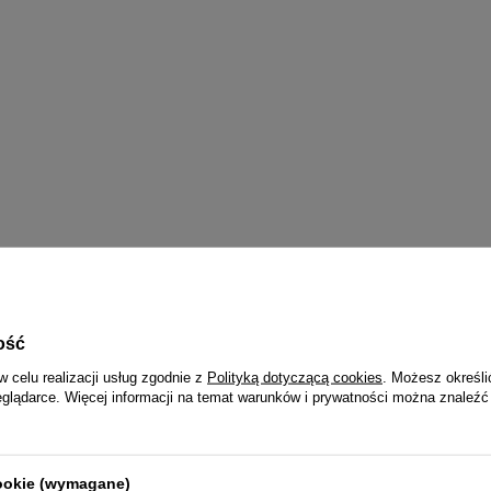
E
ość
w celu realizacji usług zgodnie z
Polityką dotyczącą cookies
. Możesz określi
eglądarce. Więcej informacji na temat warunków i prywatności można znaleźć
Q&Q 3 LATA
Wraz z zegarkiem otrzymasz:
dowód zakupu (paragon lub fakturę VAT)
cookie (wymagane)
3-letnią kartę gwarancyjną