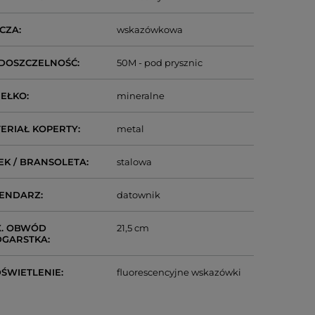
CZA
wskazówkowa
DOSZCZELNOŚĆ
50M - pod prysznic
IEŁKO
mineralne
ERIAŁ KOPERTY
metal
EK / BRANSOLETA
stalowa
LENDARZ
datownik
. OBWÓD
21,5 cm
DGARSTKA
ŚWIETLENIE
fluorescencyjne wskazówki