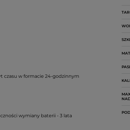
TAR
WO
SZK
MAT
PAS
t czasu w formacie 24-godzinnym
KA
MAX
NA
POD
czności wymiany baterii - 3 lata