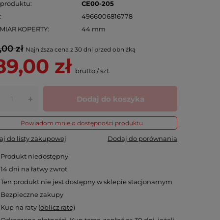
 produktu
CE00-205
N
4966006816778
MIAR KOPERTY
44 mm
,00 zł
Najniższa cena z 30 dni przed obniżką
89,00 zł
brutto
/
szt.
Dodaj do koszyka
+
Powiadom mnie o dostępności produktu
j do listy zakupowej
Dodaj do porównania
Produkt niedostępny
14
dni na łatwy zwrot
Ten produkt nie jest dostępny w sklepie stacjonarnym
Bezpieczne zakupy
Kup na raty (
oblicz ratę
)