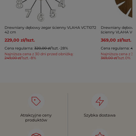
Drewniany dębowy zegar ścienny VLAHA VCT1072
Drewniany dębowy
42 cm
ścienny VLAHA VCT
229,00 zł
/
1
szt.
369,00 zł
/
1
szt.
Cena regularna:
320,00 zł
/
1
szt.
-28%
Cena regularna:
415
Najniższa cena z 30 dni przed obniżką:
Najniższa cena z 30
249,00 zł
/
1
szt.
-8%
369,00 zł
/
1
szt.
0%
Atrakcyjne ceny
Szybka dostawa
produktów