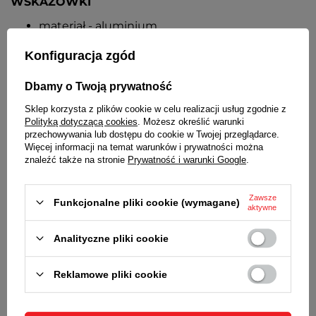
WSKAZÓWKI
materiał - aluminium
kolor - srebrny
Konfiguracja zgód
INDEKSY
wycięcia w obudowie zegara
Dbamy o Twoją prywatność
Sklep korzysta z plików cookie w celu realizacji usług zgodnie z
MECHANIZM
Polityką dotyczącą cookies
. Możesz określić warunki
kwarcowy UTS
przechowywania lub dostępu do cookie w Twojej przeglądarce.
Więcej informacji na temat warunków i prywatności można
skokowy, tykający ale bardzo cichy
znaleźć także na stronie
Prywatność i warunki Google
.
ZASILANIE
1 bateria typu AA (R6)
Zawsze
Funkcjonalne pliki cookie (wymagane)
aktywne
WYMIARY
Analityczne pliki cookie
32,5 cm x 32,5 cm x 3,5 cm [szer x wys x gł]
grubość tarczy dębowej - ok. 1,7 cm
Reklamowe pliki cookie
SZCZEGÓŁOWE DANE