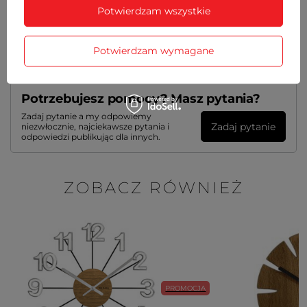
Potwierdzam wszystkie
GWARANCJA
OPINIE
(0)
Potwierdzam wymagane
Potrzebujesz pomocy? Masz pytania?
Zadaj pytanie a my odpowiemy
Zadaj pytanie
niezwłocznie, najciekawsze pytania i
odpowiedzi publikując dla innych.
ZOBACZ RÓWNIEŻ
PROMOCJA